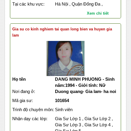
Tại các khu vực:
Hà Nội , Quận Đống Đa ,
Xem chi tiết
Gia su co kinh nghiem tai quan long bien va huyen gia
lam
Họ tên
DANG MINH PHUONG - Sinh
năm:1994 - Giới tính: Nữ
Nơi đang ở:
Duong quang- Gia lam- ha noi
Mã gia sư:
101654
Trình độ chuyên môn:
Sinh viên
Nhận dạy các lớp:
Gia Sư Lớp 1 , Gia Sư Lớp 2 ,
Gia Sư Lớp 3 , Gia Sư Lớp 4 ,
Gia Sư Lớp 5 ,