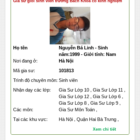
Gia sư giỏi sinh viên trường Bách Khoa có kinh nghiệm
Họ tên
Nguyễn Bá Linh - Sinh
năm:1999 - Giới tính: Nam
Nơi đang ở:
Hà Nội
Mã gia sư:
101813
Trình độ chuyên môn:
Sinh viên
Nhận dạy các lớp:
Gia Sư Lớp 10 , Gia Sư Lớp 11 ,
Gia Sư Lớp 12 , Gia Sư Lớp 6 ,
Gia Sư Lớp 8 , Gia Sư Lớp 9 ,
Các môn:
Gia Sư Môn Toán ,
Tại các khu vực:
Hà Nội , Quận Hai Bà Trưng ,
Xem chi tiết