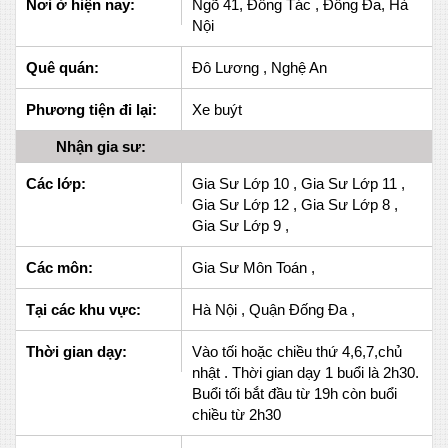
Nơi ở hiện nay:
Ngõ 41, Đông Tác , Đống Đa, Hà
Nội
Quê quán:
Đô Lương , Nghệ An
Phương tiện đi lại:
Xe buýt
Nhận gia sư:
Các lớp:
Gia Sư Lớp 10 , Gia Sư Lớp 11 ,
Gia Sư Lớp 12 , Gia Sư Lớp 8 ,
Gia Sư Lớp 9 ,
Các môn:
Gia Sư Môn Toán ,
Tại các khu vực:
Hà Nội , Quận Đống Đa ,
Thời gian dạy:
Vào tối hoặc chiều thứ 4,6,7,chủ
nhật . Thời gian dạy 1 buổi là 2h30.
Buổi tối bắt đầu từ 19h còn buổi
chiều từ 2h30