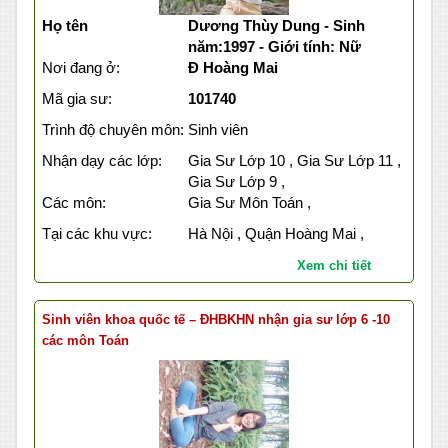
Họ tên
Dương Thùy Dung - Sinh
năm:1997 - Giới tính: Nữ
Nơi đang ở:
Đ Hoàng Mai
Mã gia sư:
101740
Trình độ chuyên môn:
Sinh viên
Nhận dạy các lớp:
Gia Sư Lớp 10 , Gia Sư Lớp 11 ,
Gia Sư Lớp 9 ,
Các môn:
Gia Sư Môn Toán ,
Tại các khu vực:
Hà Nội , Quận Hoàng Mai ,
Xem chi tiết
Sinh viên khoa quốc tế – ĐHBKHN nhận gia sư lớp 6 -10
các môn Toán