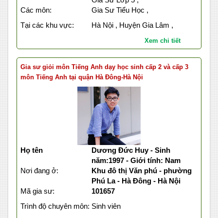
Các môn:
Gia Sư Tiểu Học ,
Tại các khu vực:
Hà Nội , Huyện Gia Lâm ,
Xem chi tiết
Gia sư giỏi môn Tiếng Anh dạy học sinh cấp 2 và cấp 3
môn Tiếng Anh tại quận Hà Đông-Hà Nội
Họ tên
Dương Đức Huy - Sinh
năm:1997 - Giới tính: Nam
Nơi đang ở:
Khu đô thị Văn phú - phường
Phú La - Hà Đông - Hà Nội
Mã gia sư:
101657
Trình độ chuyên môn:
Sinh viên