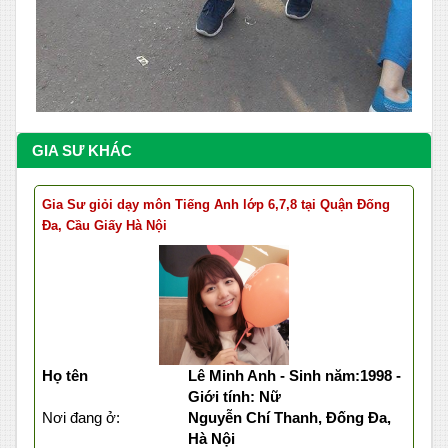
GIA SƯ KHÁC
Gia Sư giỏi dạy môn Tiếng Anh lớp 6,7,8 tại Quận Đống
Đa, Cầu Giấy Hà Nội
Họ tên
Lê Minh Anh - Sinh năm:1998 -
Giới tính: Nữ
Nơi đang ở:
Nguyễn Chí Thanh, Đống Đa,
Hà Nội