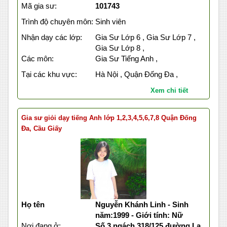
Mã gia sư:
101743
Trình độ chuyên môn:
Sinh viên
Nhận dạy các lớp:
Gia Sư Lớp 6 , Gia Sư Lớp 7 ,
Gia Sư Lớp 8 ,
Các môn:
Gia Sư Tiếng Anh ,
Tại các khu vực:
Hà Nội , Quận Đống Đa ,
Xem chi tiết
Gia sư giỏi dạy tiếng Anh lớp 1,2,3,4,5,6,7,8 Quận Đống
Đa, Cầu Giấy
Họ tên
Nguyễn Khánh Linh - Sinh
năm:1999 - Giới tính: Nữ
Nơi đang ở:
Số 3 ngách 318/125 đường La