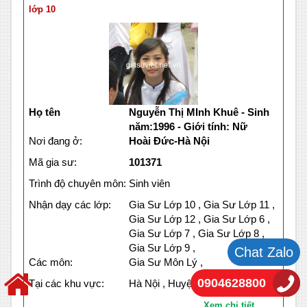
lớp 10
Họ tên
Nguyễn Thị MInh Khuê - Sinh
năm:1996 - Giới tính: Nữ
Nơi đang ở:
Hoài Đức-Hà Nội
Mã gia sư:
101371
Trình độ chuyên môn:
Sinh viên
Nhận dạy các lớp:
Gia Sư Lớp 10 , Gia Sư Lớp 11 ,
Gia Sư Lớp 12 , Gia Sư Lớp 6 ,
Gia Sư Lớp 7 , Gia Sư Lớp 8 ,
Gia Sư Lớp 9 ,
Chat Zalo
Các môn:
Gia Sư Môn Lý ,
0904628800
Tại các khu vực:
Hà Nội , Huyện Hoài Đức ,
Xem chi tiết