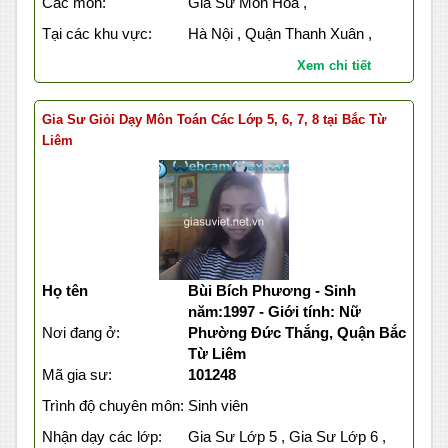
Các môn:
Gia Sư Môn Hóa ,
Tại các khu vực:
Hà Nội , Quận Thanh Xuân ,
Xem chi tiết
Gia Sư Giỏi Dạy Môn Toán Các Lớp 5, 6, 7, 8 tại Bắc Từ
Liêm
Họ tên
Bùi Bích Phương - Sinh
năm:1997 - Giới tính: Nữ
Nơi đang ở:
Phường Đức Thắng, Quận Bắc
Từ Liêm
Mã gia sư:
101248
Trình độ chuyên môn:
Sinh viên
Nhận dạy các lớp:
Gia Sư Lớp 5 , Gia Sư Lớp 6 ,