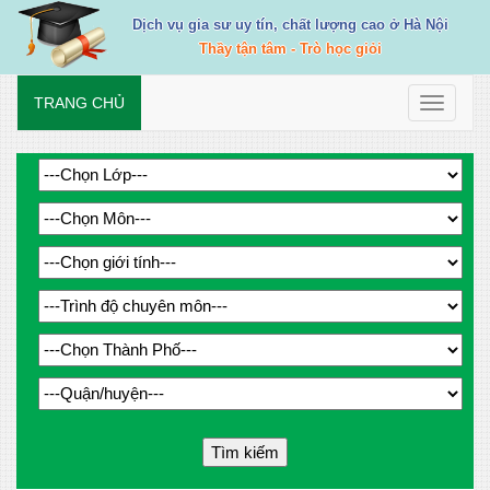
Dịch vụ gia sư uy tín, chất lượng cao ở Hà Nội
Thầy tận tâm - Trò học giỏi
TRANG CHỦ
Toggle
navigati