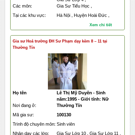
Các môn:
Gia Sư Tiểu Học ,
Tại các khu vực:
Hà Nội , Huyện Hoài Đức ,
Xem chi tiết
Gia sư Hoá trường ĐH Sư Phạm dạy kèm 8 – 11 tại
Thường Tín
Họ tên
Lê Thị Mỹ Duyên - Sinh
năm:1995 - Giới tính: Nữ
Nơi đang ở:
Thường Tín
Mã gia sư:
100130
Trình độ chuyên môn:
Sinh viên
Nhận dạy các lớp:
Gia Sư Lớp 10 , Gia Sư Lớp 11 ,