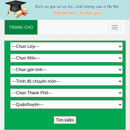
Dịch vụ gia sư uy tín, chất lượng cao ở Hà Nội
Thầy tận tâm - Trò học giỏi
TRANG CHỦ
Toggle
navigati