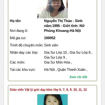
Họ tên
Nguyễn Thị Thảo - Sinh
năm:1995 - Giới tính: Nữ
Nơi đang ở:
Phùng Khoang-Hà Nội
Mã gia sư:
100052
Trình độ chuyên môn:
Sinh viên
Nhận dạy các lớp:
Gia Sư Lớp 10 , Gia Sư Lớp 8 ,
Gia Sư Lớp 9 ,
Các môn:
Gia Sư Môn Hóa ,
Tại các khu vực:
Hà Nội , Quận Thanh Xuân ,
Xem chi tiết
Giáo viên Vật lý giỏi dạy kèm lớp 6, 7, 8, 9, 10, 11, 12