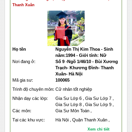
Thanh Xuân
Họ tên
Nguyễn Thị Kim Thoa - Sinh
năm:1994 - Giới tính: Nữ
Nơi đang ở:
Số 9 -Ngõ 1/46/10 - Bùi Xương
Trạch- Khương Đình- Thanh
Xuân- Hà Nội
Mã gia sư:
100065
Trình độ chuyên môn:
Cử nhân tốt nghiệp
Nhận dạy các lớp:
Gia Sư Lớp 6 , Gia Sư Lớp 7 ,
Gia Sư Lớp 8 , Gia Sư Lớp 9 ,
Các môn:
Gia Sư Môn Toán ,
Tại các khu vực:
Hà Nội , Quận Thanh Xuân ,
Xem chi tiết