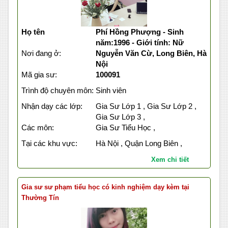
Họ tên
Phí Hồng Phượng - Sinh
năm:1996 - Giới tính: Nữ
Nơi đang ở:
Nguyễn Văn Cừ, Long Biên, Hà
Nội
Mã gia sư:
100091
Trình độ chuyên môn:
Sinh viên
Nhận dạy các lớp:
Gia Sư Lớp 1 , Gia Sư Lớp 2 ,
Gia Sư Lớp 3 ,
Các môn:
Gia Sư Tiểu Học ,
Tại các khu vực:
Hà Nội , Quận Long Biên ,
Xem chi tiết
Gia sư sư phạm tiểu học có kinh nghiệm dạy kèm tại
Thường Tín