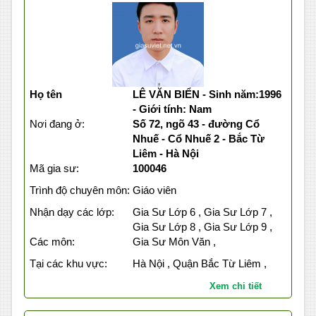
Họ tên
LÊ VĂN BIỂN - Sinh năm:1996
- Giới tính: Nam
Nơi đang ở:
Số 72, ngõ 43 - đường Cổ
Nhuế - Cổ Nhuế 2 - Bắc Từ
Liêm - Hà Nội
Mã gia sư:
100046
Trình độ chuyên môn:
Giáo viên
Nhận dạy các lớp:
Gia Sư Lớp 6 , Gia Sư Lớp 7 ,
Gia Sư Lớp 8 , Gia Sư Lớp 9 ,
Các môn:
Gia Sư Môn Văn ,
Tại các khu vực:
Hà Nội , Quận Bắc Từ Liêm ,
Xem chi tiết