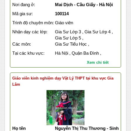
Nơi đang ở:
Mai Dịch - Cầu Giấy - Hà Nội
Mã gia sư:
100114
Trình độ chuyên môn:
Giáo viên
Nhận dạy các lớp:
Gia Sư Lớp 3 , Gia Sư Lớp 4 ,
Gia Sư Lớp 5 ,
Các môn:
Gia Sư Tiểu Học ,
Tại các khu vực:
Hà Nội , Quận Ba Đình ,
Xem chi tiết
Giáo viên kinh nghiệm dạy Vật Lý THPT tại khu vực Gia
Lâm
Họ tên
Nguyễn Thị Thu Thương - Sinh