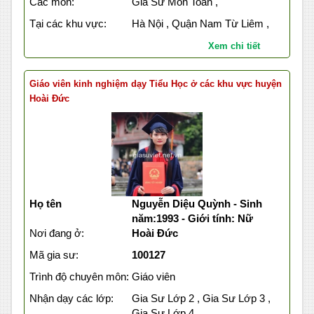
Các môn:
Gia Sư Môn Toán ,
Tại các khu vực:
Hà Nội , Quận Nam Từ Liêm ,
Xem chi tiết
Giáo viên kinh nghiệm dạy Tiểu Học ở các khu vực huyện
Hoài Đức
Họ tên
Nguyễn Diệu Quỳnh - Sinh
năm:1993 - Giới tính: Nữ
Nơi đang ở:
Hoài Đức
Mã gia sư:
100127
Trình độ chuyên môn:
Giáo viên
Nhận dạy các lớp:
Gia Sư Lớp 2 , Gia Sư Lớp 3 ,
Gia Sư Lớp 4 ,