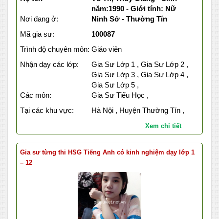
năm:1990 - Giới tính: Nữ
Nơi đang ở:
Ninh Sở - Thường Tín
Mã gia sư:
100087
Trình độ chuyên môn:
Giáo viên
Nhận dạy các lớp:
Gia Sư Lớp 1 , Gia Sư Lớp 2 ,
Gia Sư Lớp 3 , Gia Sư Lớp 4 ,
Gia Sư Lớp 5 ,
Các môn:
Gia Sư Tiểu Học ,
Tại các khu vực:
Hà Nội , Huyện Thường Tín ,
Xem chi tiết
Gia sư từng thi HSG Tiếng Anh có kinh nghiệm dạy lớp 1
– 12