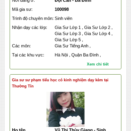
Nơi đang ở:
Đội Cấn - Ba Đình
Mã gia sư:
100098
Trình độ chuyên môn:
Sinh viên
Nhận dạy các lớp:
Gia Sư Lớp 1 , Gia Sư Lớp 2 ,
Gia Sư Lớp 3 , Gia Sư Lớp 4 ,
Gia Sư Lớp 5 ,
Các môn:
Gia Sư Tiếng Anh ,
Tại các khu vực:
Hà Nội , Quận Ba Đình ,
Xem chi tiết
Gia sư sư phạm tiểu học có kinh nghiệm dạy kèm tại
Thường Tín
Họ tên
Vũ Thị Thùy Giang - Sinh