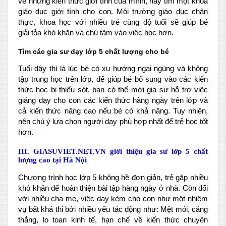
về những kiến thức giới tính của mình, hãy tìm một khóa
giáo dục giới tính cho con. Môi trường giáo dục chân
thực, khoa học với nhiều trẻ cùng độ tuổi sẽ giúp bé
giải tỏa khó khăn và chú tâm vào việc học hơn.
Tìm các gia sư dạy lớp 5 chất lượng cho bé
Tuổi dậy thì là lúc bé có xu hướng ngại ngùng và không
tập trung học trên lớp, để giúp bé bổ sung vào các kiến
thức học bị thiếu sót, bạn có thể mời gia sư hỗ trợ việc
giảng dạy cho con các kiến thức hàng ngày trên lớp và
cả kiến thức nâng cao nếu bé có khả năng. Tuy nhiên,
nên chú ý lựa chọn người dạy phù hợp nhất để trẻ học tốt
hơn.
III. GIASUVIET.NET.VN giới thiệu gia sư lớp 5 chất
lượng cao tại Hà Nội
Chương trình học lớp 5 không hề đơn giản, trẻ gặp nhiều
khó khăn để hoàn thiện bài tập hàng ngày ở nhà. Còn đối
với nhiều cha mẹ, việc dạy kèm cho con như một nhiệm
vụ bất khả thi bởi nhiều yếu tác động như: Mệt mỏi, căng
thẳng, lo toan kinh tế, hạn chế về kiến thức chuyên