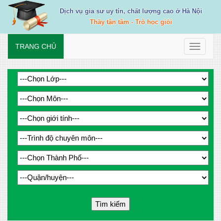
Dịch vụ gia sư uy tín, chất lượng cao ở Hà Nội
Thầy tận tâm - Trò học giỏi
TRANG CHỦ
Toggle
navigati