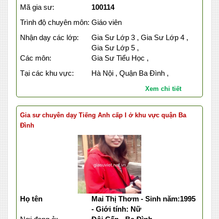
Mã gia sư:
100114
Trình độ chuyên môn:
Giáo viên
Nhận dạy các lớp:
Gia Sư Lớp 3 , Gia Sư Lớp 4 ,
Gia Sư Lớp 5 ,
Các môn:
Gia Sư Tiểu Học ,
Tại các khu vực:
Hà Nội , Quận Ba Đình ,
Xem chi tiết
Gia sư chuyên dạy Tiếng Anh cấp I ở khu vực quận Ba
Đình
Họ tên
Mai Thị Thơm - Sinh năm:1995
- Giới tính: Nữ