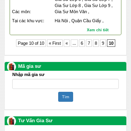
Gia Sư Lớp 8 , Gia Sư Lớp 9 ,
Các môn:
Gia Sư Môn Văn ,
Tại các khu vực:
Hà Nội , Quận Cầu Giấy ,
Xem chi tiết
Page 10 of 10
« First
«
...
6
7
8
9
10
Mã gia sư
Nhập mã gia sư
Tìm
Tư Vấn Gia Sư