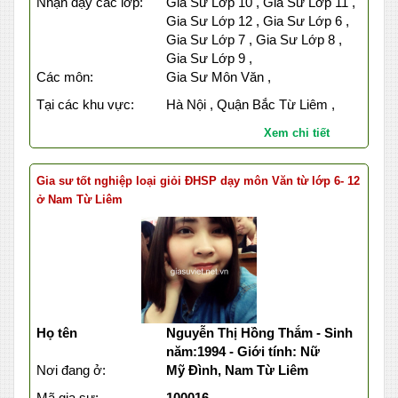
Nhận dạy các lớp:
Gia Sư Lớp 10 , Gia Sư Lớp 11 ,
Gia Sư Lớp 12 , Gia Sư Lớp 6 ,
Gia Sư Lớp 7 , Gia Sư Lớp 8 ,
Gia Sư Lớp 9 ,
Các môn:
Gia Sư Môn Văn ,
Tại các khu vực:
Hà Nội , Quận Bắc Từ Liêm ,
Xem chi tiết
Gia sư tốt nghiệp loại giỏi ĐHSP dạy môn Văn từ lớp 6- 12
ở Nam Từ Liêm
Họ tên
Nguyễn Thị Hồng Thắm - Sinh
năm:1994 - Giới tính: Nữ
Nơi đang ở:
Mỹ Đình, Nam Từ Liêm
Mã gia sư:
100016