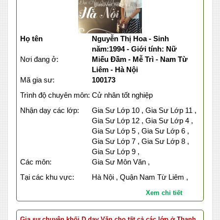
Họ tên
Nguyễn Thị Hoa - Sinh
năm:1994 - Giới tính: Nữ
Nơi đang ở:
Miếu Đầm - Mễ Trì - Nam Từ
Liêm - Hà Nội
Mã gia sư:
100173
Trình độ chuyên môn:
Cử nhân tốt nghiệp
Nhận dạy các lớp:
Gia Sư Lớp 10 , Gia Sư Lớp 11 ,
Gia Sư Lớp 12 , Gia Sư Lớp 4 ,
Gia Sư Lớp 5 , Gia Sư Lớp 6 ,
Gia Sư Lớp 7 , Gia Sư Lớp 8 ,
Gia Sư Lớp 9 ,
Các môn:
Gia Sư Môn Văn ,
Tại các khu vực:
Hà Nội , Quận Nam Từ Liêm ,
Xem chi tiết
Gia sư chuyên khối D dạy Văn cho tất cả các lớp ở Thanh