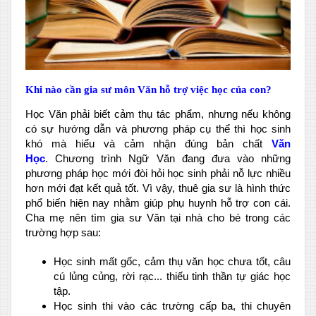
Khi nào cần gia sư môn Văn hỗ trợ việc học của con?
Học Văn phải biết cảm thụ tác phẩm, nhưng nếu không
có sự hướng dẫn và phương pháp cụ thể thì học sinh
khó mà hiểu và cảm nhận đúng bản chất
Văn
Học
. Chương trình Ngữ Văn đang đưa vào những
phương pháp học mới đòi hỏi học sinh phải nỗ lực nhiều
hơn mới đạt kết quả tốt. Vì vậy, thuê gia sư là hình thức
phổ biến hiện nay nhằm giúp phụ huynh hỗ trợ con cái.
Cha mẹ nên tìm gia sư Văn tại nhà cho bé trong các
trường hợp sau:
Học sinh mất gốc, cảm thụ văn học chưa tốt, câu
cú lủng củng, rời rạc... thiếu tinh thần tự giác học
tập.
Học sinh thi vào các trường cấp ba, thi chuyên