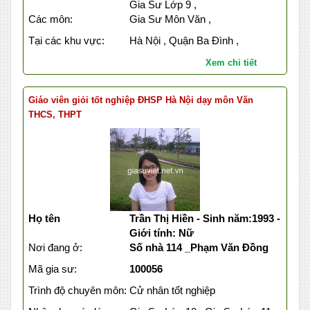
Gia Sư Lớp 9 ,
Các môn:
Gia Sư Môn Văn ,
Tại các khu vực:
Hà Nội , Quận Ba Đình ,
Xem chi tiết
Giáo viên giỏi tốt nghiệp ĐHSP Hà Nội dạy môn Văn
THCS, THPT
Họ tên
Trần Thị Hiền - Sinh năm:1993 -
Giới tính: Nữ
Nơi đang ở:
Số nhà 114 _Phạm Văn Đồng
Mã gia sư:
100056
Trình độ chuyên môn:
Cử nhân tốt nghiệp