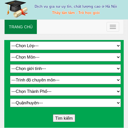
Dịch vụ gia sư uy tín, chất lượng cao ở Hà Nội
Thầy tận tâm - Trò học giỏi
TRANG CHỦ
Toggle
navigati