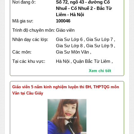
Nơi đang ở:
Số 72, ngõ 43 - đường Cổ
Nhuế - Cổ Nhuế 2 - Bắc Từ
Liêm - Hà Nội
Mã gia sư:
100046
Trình độ chuyên môn:
Giáo viên
Nhận dạy các lớp:
Gia Sư Lớp 6 , Gia Sư Lớp 7 ,
Gia Sư Lớp 8 , Gia Sư Lớp 9 ,
Các môn:
Gia Sư Môn Văn ,
Tại các khu vực:
Hà Nội , Quận Bắc Từ Liêm ,
Xem chi tiết
Giáo viên 5 năm kinh nghiệm luyện thi ĐH, THPTQG môn
Văn tại Cầu Giấy