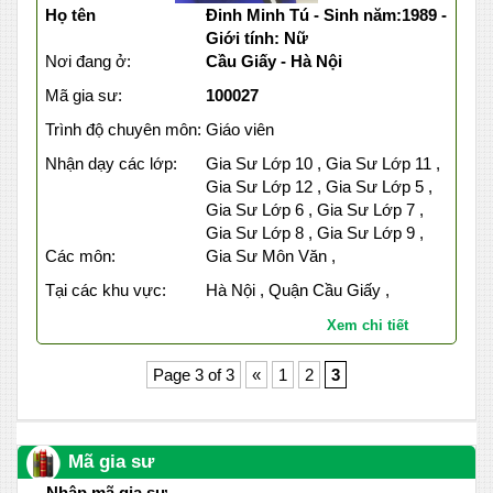
Họ tên
Đinh Minh Tú - Sinh năm:1989 -
Giới tính: Nữ
Nơi đang ở:
Cầu Giấy - Hà Nội
Mã gia sư:
100027
Trình độ chuyên môn:
Giáo viên
Nhận dạy các lớp:
Gia Sư Lớp 10 , Gia Sư Lớp 11 ,
Gia Sư Lớp 12 , Gia Sư Lớp 5 ,
Gia Sư Lớp 6 , Gia Sư Lớp 7 ,
Gia Sư Lớp 8 , Gia Sư Lớp 9 ,
Các môn:
Gia Sư Môn Văn ,
Tại các khu vực:
Hà Nội , Quận Cầu Giấy ,
Xem chi tiết
Page 3 of 3
«
1
2
3
Mã gia sư
Nhập mã gia sư