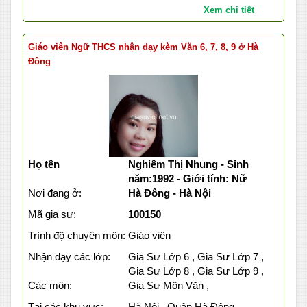
Xem chi tiết
Giáo viên Ngữ THCS nhận dạy kèm Văn 6, 7, 8, 9 ở Hà
Đông
Họ tên
Nghiêm Thị Nhung - Sinh
năm:1992 - Giới tính: Nữ
Nơi đang ở:
Hà Đông - Hà Nội
Mã gia sư:
100150
Trình độ chuyên môn:
Giáo viên
Nhận dạy các lớp:
Gia Sư Lớp 6 , Gia Sư Lớp 7 ,
Gia Sư Lớp 8 , Gia Sư Lớp 9 ,
Các môn:
Gia Sư Môn Văn ,
Tại các khu vực:
Hà Nội , Quận Hà Đông ,