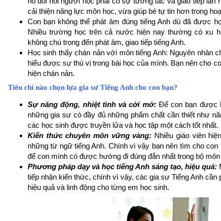
nó đòi hỏi người học phải có sự tương tác và giao tiếp lẫn
cải thiện năng lực môn học, vừa giúp bé tự tin hơn trong ho
Con bạn không thể phát âm đúng tiếng Anh dù đã được học
Nhiều trường học trên cả nước hiện nay thường có xu
không chú trọng đến phát âm, giao tiếp tiếng Anh.
Học sinh thấy chán nản với môn tiếng Anh: Nguyên nhân ch
hiểu được sự thú vị trong bài học của mình. Bạn nên cho c
hiện chán nản.
Tiêu chí nào chọn lựa gia sư Tiếng Anh cho con bạn?
Sự năng động, nhiệt tình và cởi mở:
Để con bạn được họ
những gia sư có đầy đủ những phẩm chất cần thiết như năng
các học sinh được truyền lửa và học tập một cách tốt nhất.
Kiến thức chuyên môn vững vàng:
Nhiều giáo viên hiệ
những từ ngữ tiếng Anh. Chính vì vậy bạn nên tìm cho con
để con mình có được hướng đi đúng đắn nhất trong bộ môn
Phương pháp dạy và học tiếng Anh sáng tạo, hiệu quả:
M
tiếp nhận kiến thức, chính vì vậy, các gia sư Tiếng Anh cầ
hiệu quả và linh động cho từng em học sinh.