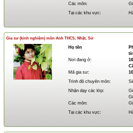
Các môn:
Gi
Tại các khu vực:
Hà
Gia sư (kinh nghiệm) môn Anh THCS, Nhật, Sử
Họ tên
Ph
tí
Nơi đang ở:
1
Cầ
Mã gia sư:
1
Trình độ chuyên môn:
Si
Nhận dạy các lớp:
Gi
Gi
Các môn:
Gi
Tại các khu vực:
Hà