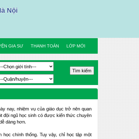
Hà Nội
ỆN GIA SƯ
THANH TOÁN
LỚP MỚI
gày nay, nhiệm vụ của giáo dục trở nên quan
ột đội ngũ học sinh có được kiến thức chuyên
 dễ dàng hơn.
 học chính thống. Tuy vậy, chỉ học tập một