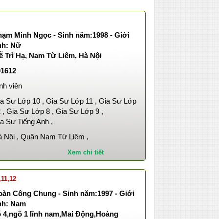
hạm Minh Ngọc - Sinh năm:1998 - Giới
nh: Nữ
ễ Trì Hạ, Nam Từ Liêm, Hà Nội
01612
nh viên
a Sư Lớp 10 , Gia Sư Lớp 11 , Gia Sư Lớp
 , Gia Sư Lớp 8 , Gia Sư Lớp 9 ,
a Sư Tiếng Anh ,
 Nội , Quận Nam Từ Liêm ,
Xem chi tiết
,11,12
oàn Công Chung - Sinh năm:1997 - Giới
ính: Nam
ố 4,ngõ 1 lĩnh nam,Mai Động,Hoàng