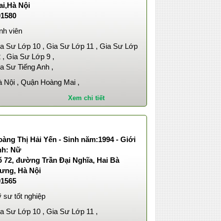
ai,Hà Nội
01580
nh viên
a Sư Lớp 10 , Gia Sư Lớp 11 , Gia Sư Lớp
 , Gia Sư Lớp 9 ,
a Sư Tiếng Anh ,
 Nội , Quận Hoàng Mai ,
Xem chi tiết
àng Thị Hải Yến - Sinh năm:1994 - Giới
nh: Nữ
 72, đường Trần Đại Nghĩa, Hai Bà
rưng, Hà Nội
01565
 sư tốt nghiệp
a Sư Lớp 10 , Gia Sư Lớp 11 ,