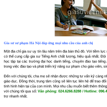
Gia sư sư phạm Hà Nội đáp ứng mọi nhu cầu của anh chị
Một địa chỉ gia sư uy tín lâu năm trên địa bàn thủ đô. Với tiềm 
có thể cung cấp gia sư Tiếng Anh chất lượng, hiệu quả nhất.
Đội 
học tập tại các trường đại học danh tiếng, chuyên đào tạo tiếng
trong việc đào tạo và phát triển kỹ năng sư phạm cho giáo viên, s
Đến với chúng tôi, cha mẹ sẽ nhận được những tư vấn kỹ càng nhất
giáo dục. Đồng thời, trung tâm cũng sẽ liên tục liên hệ để trao đ
tình hình hiện tại của con mình. Mọi
nhu cầu muốn biết thêm thông t
với chúng tôi qua số:
Văn phòng: 024.6266.8288 / Hotline: 096.
trợ nhanh nhất.