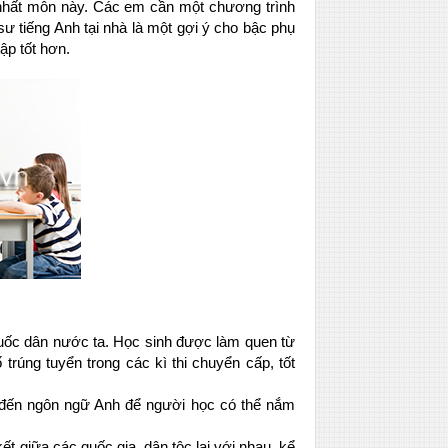
 nhất môn này. Các em cần một chương trình
sư tiếng Anh tại nhà là một gợi ý cho bậc phụ
ập tốt hơn.
quốc dân nước ta. Học sinh được làm quen từ
trúng tuyển trong các kì thi chuyển cấp, tốt
n đến ngôn ngữ Anh để người học có thể nắm
t giữa các quốc gia, dân tộc lại với nhau, kể