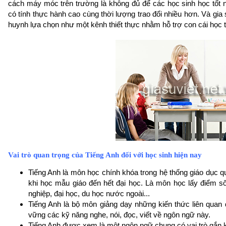
cách máy móc trên trường là không đủ để các học sinh học tốt
có tính thực hành cao cùng thời lượng trao đổi nhiều hơn. Và gia 
huynh lựa chọn như một kênh thiết thực nhằm hỗ trợ con cái học t
Vai trò quan trọng của Tiếng Anh đối với học sinh hiện nay
Tiếng Anh là môn học chính khóa trong hệ thống giáo dục 
khi học mẫu giáo đến hết đại học. Là môn học lấy điểm số 
nghiệp, đại học, du học nước ngoài...
Tiếng Anh là bộ môn giảng dạy những kiến thức liên qua
vững các kỹ năng nghe, nói, đọc, viết về ngôn ngữ này.
Tiếng Anh được xem là một ngôn ngữ chung có vai trò gắn kế