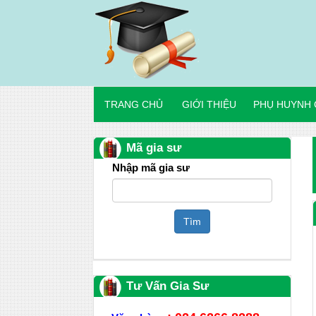
TRANG CHỦ
GIỚI THIỆU
PHỤ HUYNH 
Mã gia sư
Nhập mã gia sư
Tìm
Tư Vấn Gia Sư