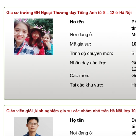
Gia sư trường ĐH Ngoại Thương dạy Tiếng Anh từ 8 – 12 ở Hà Nội
Họ tên
P
tí
Nơi đang ở:
M
Mã gia sư:
1
Trình độ chuyên môn:
Si
Nhận dạy các lớp:
Gi
12
Các môn:
Gi
Tại các khu vực:
Hà
Giáo viên giỏi ,kinh nghiệm gia sư các nhóm nhỏ trên Hà Nội,lớp 10
Họ tên
Đ
t
Nơi đang ở:
s