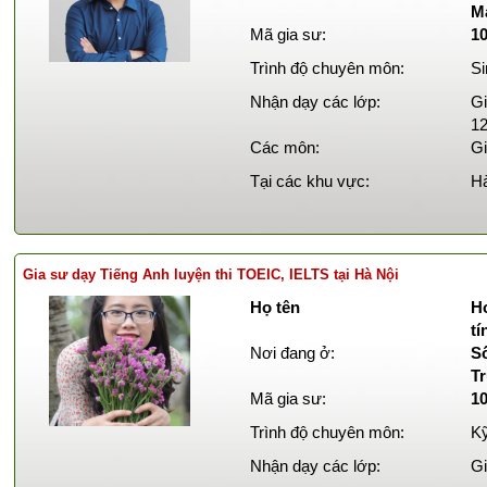
M
Mã gia sư:
1
Trình độ chuyên môn:
Si
Nhận dạy các lớp:
Gi
12
Các môn:
Gi
Tại các khu vực:
Hà
Gia sư dạy Tiếng Anh luyện thi TOEIC, IELTS tại Hà Nội
Họ tên
Ho
tí
Nơi đang ở:
Số
T
Mã gia sư:
1
Trình độ chuyên môn:
Kỹ
Nhận dạy các lớp:
Gi