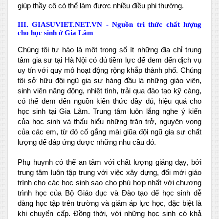
giúp thầy cô có thể làm được nhiều điều phi thường.
III. GIASUVIET.NET.VN - Nguồn tri thức chất lượng
cho học sinh ở Gia Lâm
Chúng tôi tự hào là một trong số ít những địa chỉ trung
tâm gia sư tại Hà Nội có đủ tiềm lực để đem đến dịch vụ
uy tín với quy mô hoạt động rộng khắp thành phố. Chúng
tôi sở hữu đội ngũ gia sư hàng đầu là những giáo viên,
sinh viên năng động, nhiệt tình, trải qua đào tạo kỹ càng,
có thể đem đến nguồn kiến thức đầy đủ, hiệu quả cho
học sinh tại Gia Lâm. Trung tâm luôn lắng nghe ý kiến
của học sinh và thấu hiểu những trăn trở, nguyện vọng
của các em, từ đó cố gắng mài giũa đội ngũ gia sư chất
lượng để đáp ứng được những nhu cầu đó.
Phụ huynh có thể an tâm với chất lượng giảng dạy, bởi
trung tâm luôn tập trung với việc xây dựng, đổi mới giáo
trình cho các học sinh sao cho phù hợp nhất với chương
trình học của Bộ Giáo dục và Đào tạo để học sinh dễ
dàng học tập trên trường và giảm áp lực học, đặc biệt là
khi chuyển cấp. Đồng thời, với những học sinh có khả