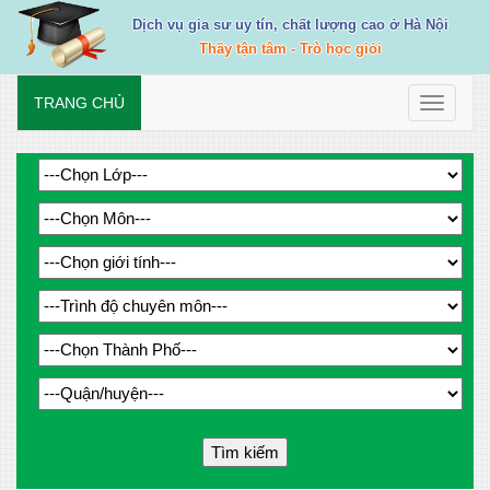
Dịch vụ gia sư uy tín, chất lượng cao ở Hà Nội
Thầy tận tâm - Trò học giỏi
TRANG CHỦ
Toggle
navigati