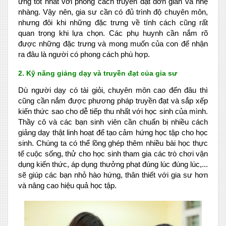
ứng tốt nhất với phong cách truyền đạt đơn giản và nhẹ
nhàng. Vậy nên, gia sư cần có đủ trình độ chuyên môn,
nhưng đôi khi những đặc trưng về tính cách cũng rất
quan trọng khi lựa chọn. Các phụ huynh cần nắm rõ
được những đặc trưng và mong muốn của con để nhận
ra đâu là người có phong cách phù hợp.
2. Kỹ năng giảng dạy và truyền đạt của gia sư
Dù người dạy có tài giỏi, chuyên môn cao đến đâu thì
cũng cần nắm được phương pháp truyền đạt và sắp xếp
kiến thức sao cho dễ tiếp thu nhất với học sinh của mình.
Thầy cô và các bạn sinh viên cần chuẩn bị nhiều cách
giảng dạy thật linh hoạt để tạo cảm hứng học tập cho học
sinh. Chúng ta có thể lồng ghép thêm nhiều bài học thực
tế cuộc sống, thử cho học sinh tham gia các trò chơi vận
dụng kiến thức, áp dụng thưởng phạt đúng lúc đúng lúc,...
sẽ giúp các bạn nhỏ hào hứng, thân thiết với gia sư hơn
và nâng cao hiệu quả học tập.