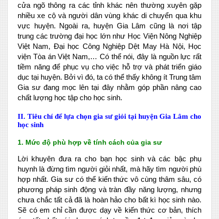
cửa ngõ thông ra các tỉnh khác nên thường xuyên gặp
nhiều xe cộ và người dân vùng khác di chuyển qua khu
vực huyện. Ngoài ra, huyện Gia Lâm cũng là nơi tập
trung các trường đại học lớn như Học Viện Nông Nghiệp
Việt Nam, Đại học Công Nghiệp Dệt May Hà Nội, Học
viện Tòa án Việt Nam,… Có thể nói, đây là nguồn lực rất
tiềm năng để phục vụ cho việc hỗ trợ và phát triển giáo
dục tại huyện. Bởi vì đó, ta có thể thấy không ít Trung tâm
Gia sư đang mọc lên tại đây nhằm góp phần nâng cao
chất lượng học tập cho học sinh.
II. Tiêu chí để lựa chọn gia sư giỏi tại huyện Gia Lâm cho
học sinh
1. Mức độ phù hợp về tính cách của gia sư
Lời khuyên đưa ra cho bạn học sinh và các bậc phụ
huynh là đừng tìm người giỏi nhất, mà hãy tìm người phù
hợp nhất. Gia sư có thể kiến thức vô cùng thâm sâu, có
phương pháp sinh động và tràn đầy năng lượng, nhưng
chưa chắc tất cả đã là hoàn hảo cho bất kì học sinh nào.
Sẽ có em chỉ cần được dạy về kiến thức cơ bản, thích