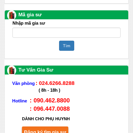
Mã gia sư
Nhập mã gia sư
Tìm
Tư Vấn Gia Sư
: 024.6266.8288
Văn phòng
( 8h - 18h )
: 090.462.8800
Hotline
: 096.447.0088
DÀNH CHO PHỤ HUYNH
Đăng ký tìm gia sư