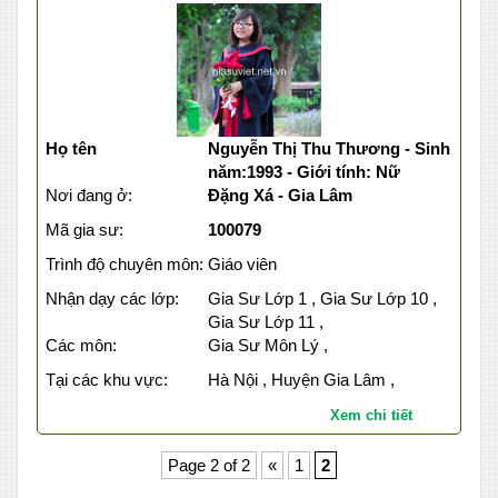
Họ tên
Nguyễn Thị Thu Thương - Sinh
năm:1993 - Giới tính: Nữ
Nơi đang ở:
Đặng Xá - Gia Lâm
Mã gia sư:
100079
Trình độ chuyên môn:
Giáo viên
Nhận dạy các lớp:
Gia Sư Lớp 1 , Gia Sư Lớp 10 ,
Gia Sư Lớp 11 ,
Các môn:
Gia Sư Môn Lý ,
Tại các khu vực:
Hà Nội , Huyện Gia Lâm ,
Xem chi tiết
Page 2 of 2
«
1
2