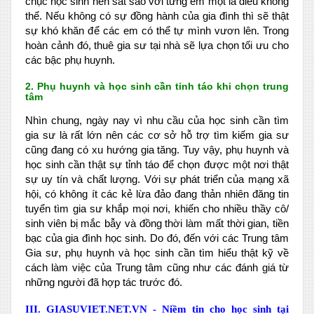
chục học sinh nên sát sao với từng em một là điều không
thể. Nếu không có sự đồng hành của gia đình thì sẽ thật
sự khó khăn để các em có thể tự mình vươn lên. Trong
hoàn cảnh đó, thuê gia sư tại nhà sẽ lựa chọn tối ưu cho
các bậc phụ huynh.
2. Phụ huynh và học sinh cần tỉnh táo khi chọn trung
tâm
Nhìn chung, ngày nay vì nhu cầu của học sinh cần tìm
gia sư là rất lớn nên các cơ sở hỗ trợ tìm kiếm gia sư
cũng đang có xu hướng gia tăng. Tuy vậy, phụ huynh và
học sinh cần thật sự tỉnh táo để chọn được một nơi thật
sự uy tín và chất lượng. Với sự phát triển của mạng xã
hội, có không ít các kẻ lừa đảo đang thản nhiên đăng tin
tuyển tìm gia sư khắp mọi nơi, khiến cho nhiều thầy cô/
sinh viên bị mắc bẫy và đồng thời làm mất thời gian, tiền
bạc của gia đình học sinh. Do đó, đến với các Trung tâm
Gia sư, phụ huynh và học sinh cần tìm hiểu thật kỹ về
cách làm việc của Trung tâm cũng như các đánh giá từ
những người đã hợp tác trước đó.
III. GIASUVIET.NET.VN - Niềm tin cho học sinh tại