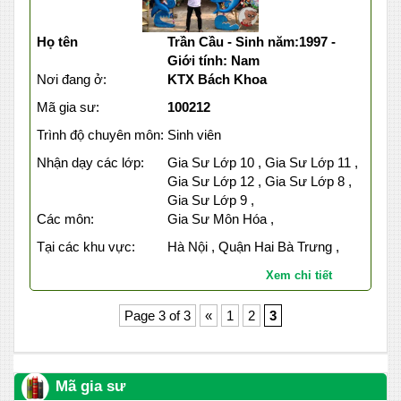
Họ tên
Trần Cầu - Sinh năm:1997 -
Giới tính: Nam
Nơi đang ở:
KTX Bách Khoa
Mã gia sư:
100212
Trình độ chuyên môn:
Sinh viên
Nhận dạy các lớp:
Gia Sư Lớp 10 , Gia Sư Lớp 11 ,
Gia Sư Lớp 12 , Gia Sư Lớp 8 ,
Gia Sư Lớp 9 ,
Các môn:
Gia Sư Môn Hóa ,
Tại các khu vực:
Hà Nội , Quận Hai Bà Trưng ,
Xem chi tiết
Page 3 of 3
«
1
2
3
Mã gia sư