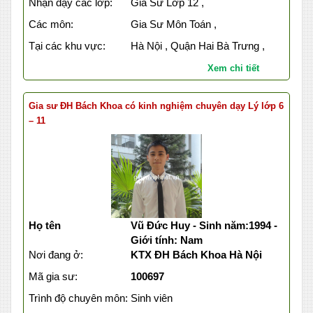
Nhận dạy các lớp:
Gia Sư Lớp 12 ,
Các môn:
Gia Sư Môn Toán ,
Tại các khu vực:
Hà Nội , Quận Hai Bà Trưng ,
Xem chi tiết
Gia sư ĐH Bách Khoa có kinh nghiệm chuyên dạy Lý lớp 6
– 11
Họ tên
Vũ Đức Huy - Sinh năm:1994 -
Giới tính: Nam
Nơi đang ở:
KTX ĐH Bách Khoa Hà Nội
Mã gia sư:
100697
Trình độ chuyên môn:
Sinh viên