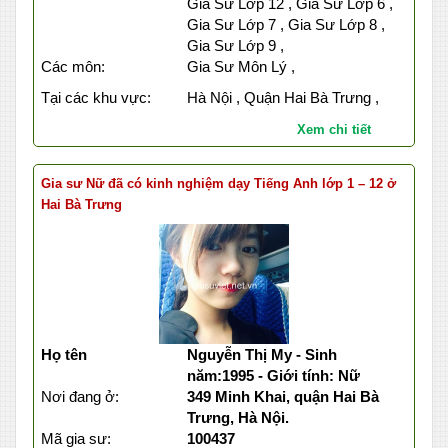
Gia Sư Lớp 12 , Gia Sư Lớp 6 ,
Gia Sư Lớp 7 , Gia Sư Lớp 8 ,
Gia Sư Lớp 9 ,
Các môn:
Gia Sư Môn Lý ,
Tại các khu vực:
Hà Nội , Quận Hai Bà Trưng ,
Xem chi tiết
Gia sư Nữ đã có kinh nghiệm dạy Tiếng Anh lớp 1 – 12 ở
Hai Bà Trưng
Họ tên
Nguyễn Thị My - Sinh
năm:1995 - Giới tính: Nữ
Nơi đang ở:
349 Minh Khai, quận Hai Bà
Trưng, Hà Nội.
Mã gia sư:
100437