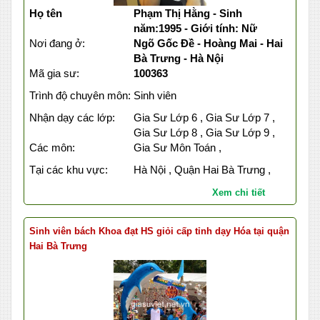
Họ tên
Phạm Thị Hằng - Sinh
năm:1995 - Giới tính: Nữ
Nơi đang ở:
Ngõ Gốc Đề - Hoàng Mai - Hai
Bà Trưng - Hà Nội
Mã gia sư:
100363
Trình độ chuyên môn:
Sinh viên
Nhận dạy các lớp:
Gia Sư Lớp 6 , Gia Sư Lớp 7 ,
Gia Sư Lớp 8 , Gia Sư Lớp 9 ,
Các môn:
Gia Sư Môn Toán ,
Tại các khu vực:
Hà Nội , Quận Hai Bà Trưng ,
Xem chi tiết
Sinh viên bách Khoa đạt HS giỏi cấp tỉnh dạy Hóa tại quận
Hai Bà Trưng