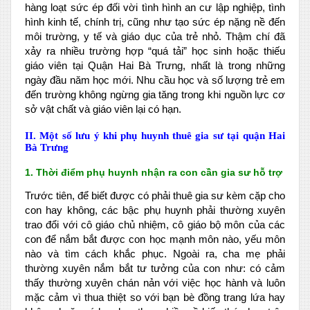
hàng loạt sức ép đối vời tình hình an cư lập nghiệp, tình
hình kinh tế, chính trị, cũng như tạo sức ép nặng nề đến
môi trường, y tế và giáo dục của trẻ nhỏ. Thậm chí đã
xảy ra nhiều trường hợp “quá tải” học sinh hoặc thiếu
giáo viên tại Quận Hai Bà Trưng, nhất là trong những
ngày đầu năm học mới. Nhu cầu học và số lượng trẻ em
đến trường không ngừng gia tăng trong khi nguồn lực cơ
sở vật chất và giáo viên lại có hạn.
II. Một số lưu ý khi phụ huynh thuê gia sư tại quận Hai
Bà Trưng
1. Thời điểm phụ huynh nhận ra con cần gia sư hỗ trợ
Trước tiên, để biết được có phải thuê gia sư kèm cặp cho
con hay không, các bậc phụ huynh phải thường xuyên
trao đổi với cô giáo chủ nhiệm, cô giáo bộ môn của các
con để nắm bắt được con học mạnh môn nào, yếu môn
nào và tìm cách khắc phục. Ngoài ra, cha mẹ phải
thường xuyên nắm bắt tư tưởng của con như: có cảm
thấy thường xuyên chán nản với việc học hành và luôn
mặc cảm vì thua thiệt so với bạn bè đồng trang lứa hay