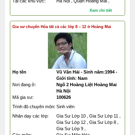
Tại các khu vực:
Hà Nội , Quận Hoàng Mai ,
Xem chi tiết
Gia sư chuyên Hóa tất cả các lớp 8 – 12 ở Hoàng Mai
Họ tên
Vũ Văn Hải - Sinh năm:1994 -
Giới tính: Nam
Nơi đang ở:
Ngõ 2 Hoàng Liệt Hoàng Mai
Hà Nội
Mã gia sư:
100626
Trình độ chuyên môn:
Sinh viên
Nhận dạy các lớp:
Gia Sư Lớp 10 , Gia Sư Lớp 11 ,
Gia Sư Lớp 12 , Gia Sư Lớp 8 ,
Gia Sư Lớp 9 ,
Các môn:
Gia Sư Môn Hóa ,