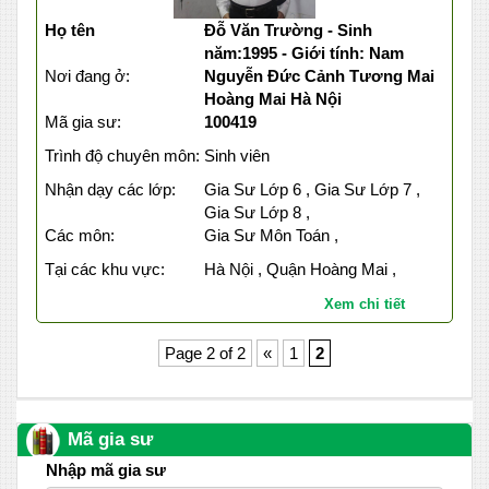
Họ tên
Đỗ Văn Trường - Sinh
năm:1995 - Giới tính: Nam
Nơi đang ở:
Nguyễn Đức Cảnh Tương Mai
Hoàng Mai Hà Nội
Mã gia sư:
100419
Trình độ chuyên môn:
Sinh viên
Nhận dạy các lớp:
Gia Sư Lớp 6 , Gia Sư Lớp 7 ,
Gia Sư Lớp 8 ,
Các môn:
Gia Sư Môn Toán ,
Tại các khu vực:
Hà Nội , Quận Hoàng Mai ,
Xem chi tiết
Page 2 of 2
«
1
2
Mã gia sư
Nhập mã gia sư