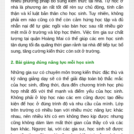
nhiều phương pháp bổ sung kiến thức tại nhà. Tự học ở
nhà là phương án rất tốt để rèn sự chủ động, tính cẩn
thận và kỉ luật bản thân cho học sinh. Tuy nhiên, không
phải em nào cũng có thể còn cảm hứng học tập và đủ
nhẫn nại để tự giác ngồi vào bàn học sau rất nhiều giờ
mệt mỏi ở trường và lớp học thêm. Việc tìm gia sư chất
lượng tại quận Hoàng Mai có thể giúp các em học sinh
tận dụng tối đa quãng thời gian rảnh tại nhà để tiếp tục bổ
sung, tăng cường kiến thức còn sót ở trường.
2. Bài giảng đúng năng lực mỗi học sinh
Những gia sư có chuyên môn trong kiến thức đặc thù và
kỹ năng giảng dạy sẽ có thể giải đáp toàn bộ thắc mắc
của học sinh, đồng thời, đưa đến chương trình học phù
hợp nhất đối với thế mạnh và điểm yếu của học sinh.
Không phải ở lớp học nào các em cũng được tạo điều
kiện để học ở đúng trình độ và nhu cầu của mình. Lớp
trên trường có nhiều bạn với nhiều mức năng lực khác
nhau, nên nhiều khi có em không theo kịp được nhưng
cũng không dám làm mất thời gian của thầy cô và các
bạn khác. Ngược lại, với các gia sư, học sinh sẽ được