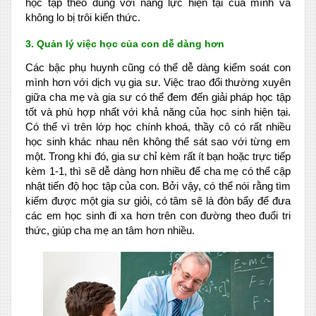
học tập theo đúng với năng lực hiện tại của mình và
không lo bị trôi kiến thức.
3. Quản lý việc học của con dễ dàng hơn
Các bậc phụ huynh cũng có thể dễ dàng kiểm soát con
mình hơn với dịch vụ gia sư. Việc trao đổi thường xuyên
giữa cha mẹ và gia sư có thể đem đến giải pháp học tập
tốt và phù hợp nhất với khả năng của học sinh hiện tại.
Có thể vì trên lớp học chính khoá, thầy cô có rất nhiều
học sinh khác nhau nên không thể sát sao với từng em
một. Trong khi đó, gia sư chỉ kèm rất ít bạn hoặc trực tiếp
kèm 1-1, thì sẽ dễ dàng hơn nhiều để cha mẹ có thể cập
nhật tiến độ học tập của con. Bởi vậy, có thể nói rằng tìm
kiếm được một gia sư giỏi, có tâm sẽ là đòn bẩy để đưa
các em học sinh đi xa hơn trên con đường theo đuổi tri
thức, giúp cha mẹ an tâm hơn nhiều.