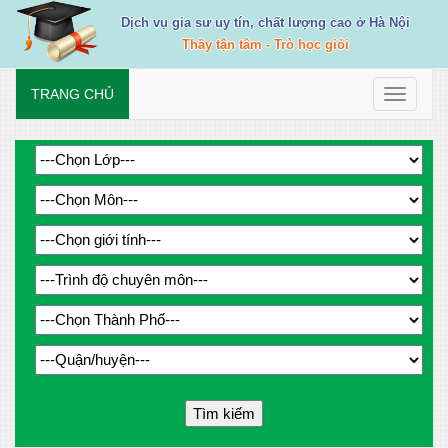
Dịch vụ gia sư uy tín, chất lượng cao ở Hà Nội
Thầy tận tâm - Trò học giỏi
TRANG CHỦ
Toggle
navigati