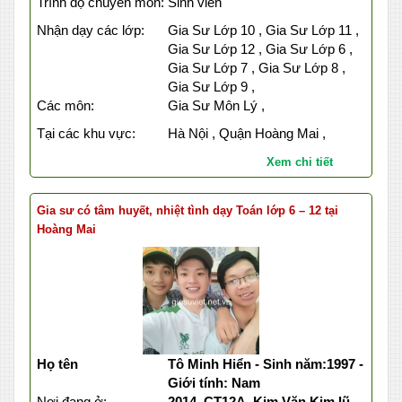
Trình độ chuyên môn:
Sinh viên
Nhận dạy các lớp:
Gia Sư Lớp 10 , Gia Sư Lớp 11 ,
Gia Sư Lớp 12 , Gia Sư Lớp 6 ,
Gia Sư Lớp 7 , Gia Sư Lớp 8 ,
Gia Sư Lớp 9 ,
Các môn:
Gia Sư Môn Lý ,
Tại các khu vực:
Hà Nội , Quận Hoàng Mai ,
Xem chi tiết
Gia sư có tâm huyết, nhiệt tình dạy Toán lớp 6 – 12 tại
Hoàng Mai
Họ tên
Tô Minh Hiển - Sinh năm:1997 -
Giới tính: Nam
Nơi đang ở:
2014, CT12A, Kim Văn Kim lũ,