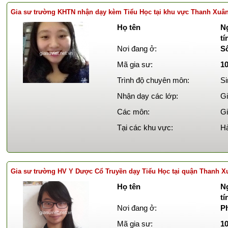
Gia sư trường KHTN nhận dạy kèm Tiểu Học tại khu vực Thanh Xuâ
Họ tên
Ng
t
Nơi đang ở:
Số
Mã gia sư:
1
Trình độ chuyên môn:
Si
Nhận dạy các lớp:
Gi
Các môn:
Gi
Tại các khu vực:
Hà
Gia sư trường HV Y Dược Cổ Truyền dạy Tiểu Học tại quận Thanh X
Họ tên
Ng
tí
Nơi đang ở:
P
Mã gia sư:
1