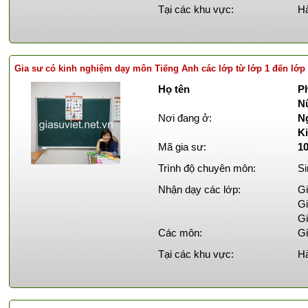
Tại các khu vực:
Hà
Gia sư có kinh nghiệm dạy môn Tiếng Anh các lớp từ lớp 1 đến lớp
Họ tên
Ph
N
Nơi đang ở:
N
K
Mã gia sư:
1
Trình độ chuyên môn:
Si
Nhận dạy các lớp:
Gi
Gi
Gi
Các môn:
Gi
Tại các khu vực:
Hà