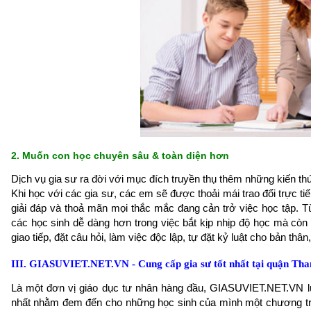
2. Muốn con học chuyên sâu & toàn diện hơn
Dịch vụ gia sư ra đời với mục đích truyền thụ thêm những kiến thứ
Khi học với các gia sư, các em sẽ được thoải mái trao đổi trực ti
giải đáp và thoả mãn mọi thắc mắc đang cản trở việc học tập. T
các học sinh dễ dàng hơn trong việc bắt kịp nhịp độ học mà còn
giao tiếp, đặt câu hỏi, làm việc độc lập, tự đặt kỷ luật cho bản thâ
III. GIASUVIET.NET.VN - Cung cấp gia sư tốt nhất tại quận Th
Là một đơn vị giáo dục tư nhân hàng đầu, GIASUVIET.NET.VN lu
nhất nhằm đem đến cho những học sinh của mình một chương trì