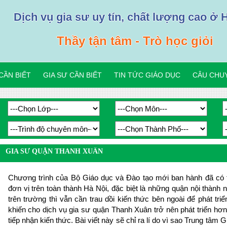
Dịch vụ gia sư uy tín, chất lượng cao ở 
Thầy tận tâm - Trò học giỏi
CẦN BIẾT
GIA SƯ CẦN BIẾT
TIN TỨC GIÁO DỤC
CÂU CHUY
GIA SƯ QUẬN THANH XUÂN
Chương trình của Bộ Giáo dục và Đào tạo mới ban hành đã có t
đơn vị trên toàn thành Hà Nội, đặc biệt là những quận nội thành
trên trường thì vẫn cần trau dồi kiến thức bên ngoài để phát tr
khiến cho dịch vụ gia sư quận Thanh Xuân trở nên phát triển hơn
tiếp nhận kiến thức. Bài viết này sẽ chỉ ra lí do vì sao Trung tâm 