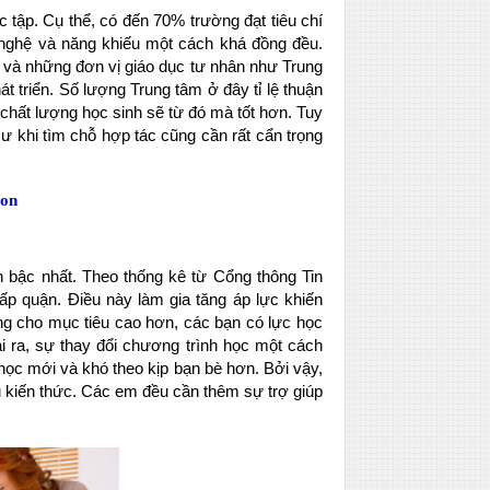
 tập. Cụ thể, có đến 70% trường đạt tiêu chí
g nghệ và năng khiếu một cách khá đồng đều.
 và những đơn vị giáo dục tư nhân như Trung
triển. Số lượng Trung tâm ở đây tỉ lệ thuận
 chất lượng học sinh sẽ từ đó mà tốt hơn. Tuy
 khi tìm chỗ hợp tác cũng cần rất cẩn trọng
con
 bậc nhất. Theo thống kê từ Cổng thông Tin
ấp quận. Điều này làm gia tăng áp lực khiến
ng cho mục tiêu cao hơn, các bạn có lực học
i ra, sự thay đổi chương trình học một cách
ọc mới và khó theo kịp bạn bè hơn. Bởi vậy,
hủ kiến thức. Các em đều cần thêm sự trợ giúp