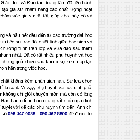
Giáo dục và Đào tạo, trung tâm đã tiến hành
 tạo gia sư nhằm nâng cao chất lượng hoạt
hăm sóc gia sư rất tốt, giúp cho thầy cô và
 và hầu hết đều đến từ các trường đại học
 tiên sự trao đổi nhiệt tình giữa học sinh và
t chương trình trên lớp và vừa đào sâu thêm
hanh nhất. Đã có rất nhiều phụ huynh và học
, nhưng quả nhiên sau khi có sự kèm cặp tận
n hơn hẳn trong việc học.
 chất không kém phần gian nan. Sự lựa chọn
hỉ là số ít. Vì vậy, phụ huynh và học sinh phải
sư không chỉ giỏi chuyên môn mà còn có lòng
 Hân hạnh đồng hành cùng rất nhiều gia đình
tuyệt vời để các phụ huynh tìm đến. Anh chị
a số
096.447.0088 - 090.462.8800
để được tư