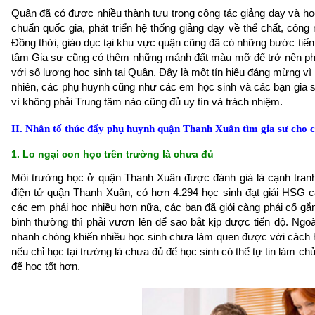
Quận đã có được nhiều thành tựu trong công tác giảng dạy và học
chuẩn quốc gia, phát triển hệ thống giảng dạy về thể chất, côn
Đồng thời, giáo dục tại khu vực quận cũng đã có những bước tiến
tâm Gia sư cũng có thêm những mảnh đất màu mỡ để trở nên phát 
với số lượng học sinh tại Quận. Đây là một tín hiệu đáng mừng vì
nhiên, các phụ huynh cũng như các em học sinh và các bạn gia sư
vì không phải Trung tâm nào cũng đủ uy tín và trách nhiệm.
II. Nhân tố thúc đẩy phụ huynh quận Thanh Xuân tìm gia sư cho 
1. Lo ngại con học trên trường là chưa đủ
Môi trường học ở quận Thanh Xuân được đánh giá là cạnh tranh
điện tử quận Thanh Xuân, có hơn 4.294 học sinh đạt giải HSG c
các em phải học nhiều hơn nữa, các bạn đã giỏi càng phải cố gắ
bình thường thì phải vươn lên để sao bắt kịp được tiến độ. Ngoà
nhanh chóng khiến nhiều học sinh chưa làm quen được với cách h
nếu chỉ học tại trường là chưa đủ để học sinh có thể tự tin làm c
để học tốt hơn.