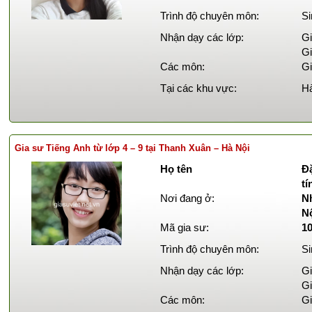
Trình độ chuyên môn:
Si
Nhận dạy các lớp:
Gi
Gi
Các môn:
Gi
Tại các khu vực:
Hà
Gia sư Tiếng Anh từ lớp 4 – 9 tại Thanh Xuân – Hà Nội
Họ tên
Đ
tí
Nơi đang ở:
N
N
Mã gia sư:
1
Trình độ chuyên môn:
Si
Nhận dạy các lớp:
Gi
Gi
Các môn:
Gi