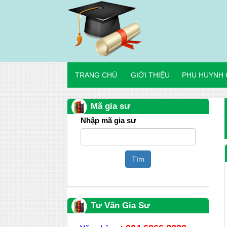
TRANG CHỦ
GIỚI THIỆU
PHỤ HUYNH 
Mã gia sư
Nhập mã gia sư
Tìm
Tư Vấn Gia Sư