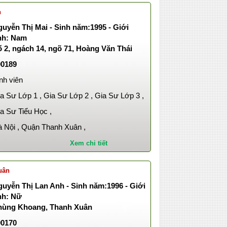
n
uyễn Thị Mai - Sinh năm:1995 - Giới
ính: Nam
 2, ngách 14, ngõ 71, Hoàng Văn Thái
00189
nh viên
a Sư Lớp 1 , Gia Sư Lớp 2 , Gia Sư Lớp 3 ,
a Sư Tiểu Học ,
 Nội , Quận Thanh Xuân ,
Xem chi tiết
uân
uyễn Thị Lan Anh - Sinh năm:1996 - Giới
nh: Nữ
hùng Khoang, Thanh Xuân
00170