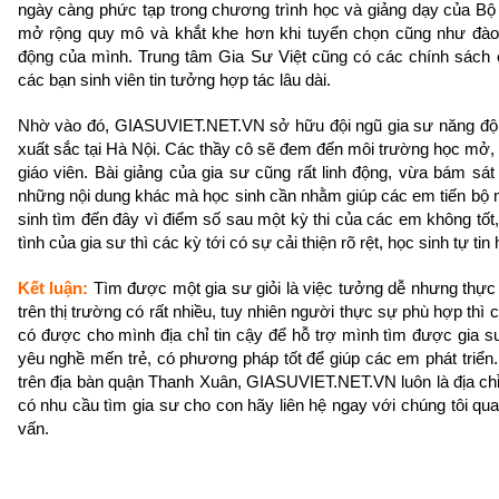
ngày càng phức tạp trong chương trình học và giảng dạy của Bộ 
mở rộng quy mô và khắt khe hơn khi tuyển chọn cũng như đào
động của mình. Trung tâm Gia Sư Việt cũng có các chính sách c
các bạn sinh viên tin tưởng hợp tác lâu dài.
Nhờ vào đó, GIASUVIET.NET.VN sở hữu đội ngũ gia sư năng động
xuất sắc tại Hà Nội. Các thầy cô sẽ đem đến môi trường học mở, ưu
giáo viên. Bài giảng của gia sư cũng rất linh động, vừa bám sá
những nội dung khác mà học sinh cần nhằm giúp các em tiến bộ n
sinh tìm đến đây vì điểm số sau một kỳ thi của các em không tốt
tình của gia sư thì các kỳ tới có sự cải thiện rõ rệt, học sinh tự ti
Kết luận:
Tìm được một gia sư giỏi là việc tưởng dễ nhưng thực
trên thị trường có rất nhiều, tuy nhiên người thực sự phù hợp thì c
có được cho mình địa chỉ tin cậy để hỗ trợ mình tìm được gia 
yêu nghề mến trẻ, có phương pháp tốt để giúp các em phát triển.
trên địa bàn quận Thanh Xuân, GIASUVIET.NET.VN luôn là địa chỉ 
có nhu cầu tìm gia sư cho con hãy liên hệ ngay với chúng tôi qu
vấn.