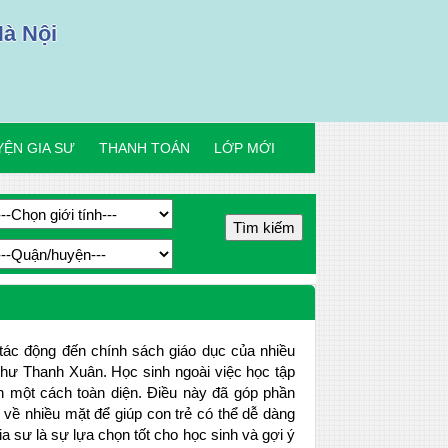
Hà Nội
ỆN GIA SƯ
THANH TOÁN
LỚP MỚI
ác động đến chính sách giáo dục của nhiều
 như Thanh Xuân. Học sinh ngoài việc học tập
iển một cách toàn diện. Điều này đã góp phần
 về nhiều mặt để giúp con trẻ có thể dễ dàng
Gia sư là sự lựa chọn tốt cho học sinh và gợi ý