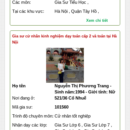
Các môn:
Gia Sư Tiểu Học ,
Tại các khu vực:
Hà Nội , Quận Tây Hồ ,
Xem chi tiết
Gia sư cử nhân kinh nghiệm dạy toán cấp 2 và toán tại Hà
Nội
Họ tên
Nguyễn Thị Phương Trang -
Sinh năm:1994 - Giới tính: Nữ
Nơi đang ở:
521/36 Cổ Nhuế
Mã gia sư:
101560
Trình độ chuyên môn:
Cử nhân tốt nghiệp
Nhận dạy các lớp:
Gia Sư Lớp 6 , Gia Sư Lớp 7 ,