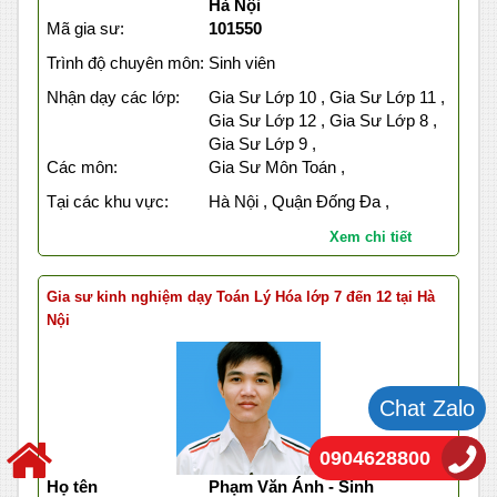
Hà Nội
Mã gia sư:
101550
Trình độ chuyên môn:
Sinh viên
Nhận dạy các lớp:
Gia Sư Lớp 10 , Gia Sư Lớp 11 ,
Gia Sư Lớp 12 , Gia Sư Lớp 8 ,
Gia Sư Lớp 9 ,
Các môn:
Gia Sư Môn Toán ,
Tại các khu vực:
Hà Nội , Quận Đống Đa ,
Xem chi tiết
Gia sư kinh nghiệm dạy Toán Lý Hóa lớp 7 đến 12 tại Hà
Nội
Chat Zalo
0904628800
Họ tên
Phạm Văn Ánh - Sinh