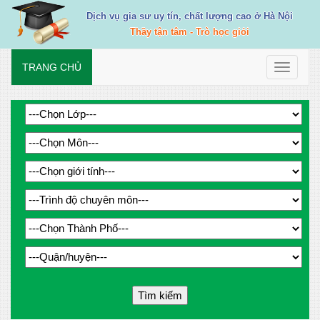
Dịch vụ gia sư uy tín, chất lượng cao ở Hà Nội
Thầy tận tâm - Trò học giỏi
TRANG CHỦ
Toggle
navigati