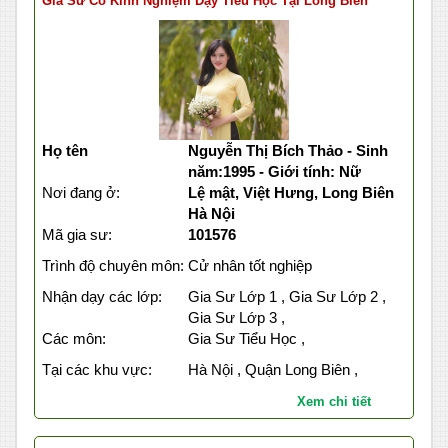
Gia Sư Có Kinh Nghiệm Dạy Tiểu Học Tại Long Biên
Họ tên
Nguyễn Thị Bích Thảo - Sinh
năm:1995 - Giới tính: Nữ
Nơi đang ở:
Lệ mật, Việt Hưng, Long Biên
Hà Nội
Mã gia sư:
101576
Trình độ chuyên môn:
Cử nhân tốt nghiệp
Nhận dạy các lớp:
Gia Sư Lớp 1 , Gia Sư Lớp 2 ,
Gia Sư Lớp 3 ,
Các môn:
Gia Sư Tiểu Học ,
Tại các khu vực:
Hà Nội , Quận Long Biên ,
Xem chi tiết