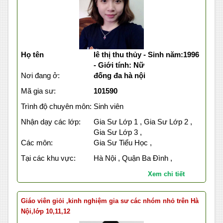
Họ tên
lê thị thu thủy - Sinh năm:1996
- Giới tính: Nữ
Nơi đang ở:
đống đa hà nội
Mã gia sư:
101590
Trình độ chuyên môn:
Sinh viên
Nhận dạy các lớp:
Gia Sư Lớp 1 , Gia Sư Lớp 2 ,
Gia Sư Lớp 3 ,
Các môn:
Gia Sư Tiểu Học ,
Tại các khu vực:
Hà Nội , Quận Ba Đình ,
Xem chi tiết
Giáo viên giỏi ,kinh nghiệm gia sư các nhóm nhỏ trên Hà
Nội,lớp 10,11,12