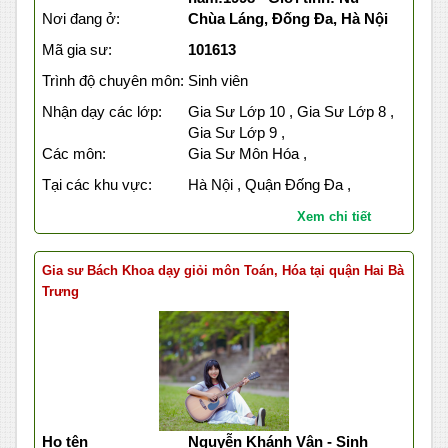
Nơi đang ở:
Chùa Láng, Đống Đa, Hà Nội
Mã gia sư:
101613
Trình độ chuyên môn:
Sinh viên
Nhận dạy các lớp:
Gia Sư Lớp 10 , Gia Sư Lớp 8 ,
Gia Sư Lớp 9 ,
Các môn:
Gia Sư Môn Hóa ,
Tại các khu vực:
Hà Nội , Quận Đống Đa ,
Xem chi tiết
Gia sư Bách Khoa dạy giỏi môn Toán, Hóa tại quận Hai Bà
Trưng
Họ tên
Nguyễn Khánh Vân - Sinh