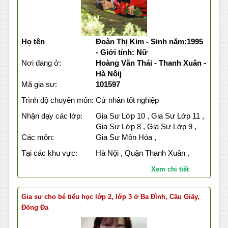
Họ tên
Đoàn Thị Kim - Sinh năm:1995
- Giới tính: Nữ
Nơi đang ở:
Hoàng Văn Thái - Thanh Xuân -
Hà Nôij
Mã gia sư:
101597
Trình độ chuyên môn:
Cử nhân tốt nghiệp
Nhận dạy các lớp:
Gia Sư Lớp 10 , Gia Sư Lớp 11 ,
Gia Sư Lớp 8 , Gia Sư Lớp 9 ,
Các môn:
Gia Sư Môn Hóa ,
Tại các khu vực:
Hà Nội , Quận Thanh Xuân ,
Xem chi tiết
Gia sư cho bé tiểu học lớp 2, lớp 3 ở Ba Đình, Cầu Giấy,
Đống Đa