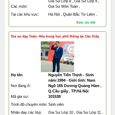
Gia Sư Lớp 8 , Gia Sư Lớp 9 ,
Các môn:
Gia Sư Môn Toán ,
Tại các khu vực:
Hà Nội , Quận Bắc Từ Liêm ,
Xem chi tiết
Gia sư dạy Toán- Hóa trung học phổ thông tại Cầu Giấy
Họ tên
Nguyễn Tiến Thịnh - Sinh
năm:1994 - Giới tính: Nam
Nơi đang ở:
Ngõ 165 Dương Quảng Hàm ,
Q.Cầu giấy , TP.Hà Nội
Mã gia sư:
101538
Trình độ chuyên môn:
Sinh viên
Nhận dạy các lớp:
Gia Sư Lớp 10 , Gia Sư Lớp 11 ,