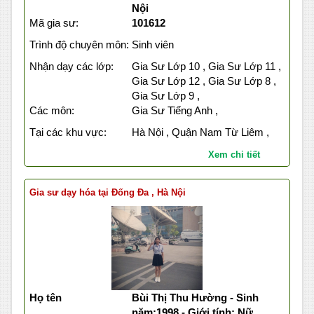
Nội
Mã gia sư:
101612
Trình độ chuyên môn:
Sinh viên
Nhận dạy các lớp:
Gia Sư Lớp 10 , Gia Sư Lớp 11 ,
Gia Sư Lớp 12 , Gia Sư Lớp 8 ,
Gia Sư Lớp 9 ,
Các môn:
Gia Sư Tiếng Anh ,
Tại các khu vực:
Hà Nội , Quận Nam Từ Liêm ,
Xem chi tiết
Gia sư dạy hóa tại Đống Đa , Hà Nội
Họ tên
Bùi Thị Thu Hường - Sinh
năm:1998 - Giới tính: Nữ