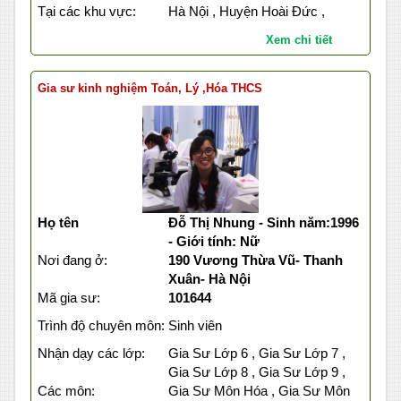
Tại các khu vực:
Hà Nội , Huyện Hoài Đức ,
Xem chi tiết
Gia sư kinh nghiệm Toán, Lý ,Hóa THCS
Họ tên
Đỗ Thị Nhung - Sinh năm:1996
- Giới tính: Nữ
Nơi đang ở:
190 Vương Thừa Vũ- Thanh
Xuân- Hà Nội
Mã gia sư:
101644
Trình độ chuyên môn:
Sinh viên
Nhận dạy các lớp:
Gia Sư Lớp 6 , Gia Sư Lớp 7 ,
Gia Sư Lớp 8 , Gia Sư Lớp 9 ,
Các môn:
Gia Sư Môn Hóa , Gia Sư Môn