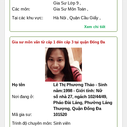
Gia Sư Lớp 9 ,
Các môn:
Gia Sư Môn Toán ,
Tại các khu vực:
Hà Nội , Quận Cầu Giấy ,
Xem chi tiết
Gia sư môn văn từ cấp 1 đến cấp 3 tại quận Đống Đa
Họ tên
Lê Thị Phương Thảo - Sinh
năm:1998 - Giới tính: Nữ
Nơi đang ở:
số nhà 27, ngách 102/44/49,
Pháo Đài Láng, Phường Láng
Thượng, Quận Đống Đa
Mã gia sư:
101520
Trình độ chuyên môn:
Sinh viên