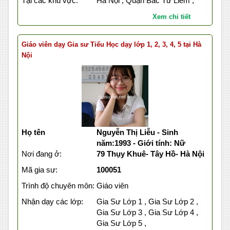
Tại các khu vực:
Hà Nội , Quận Bắc Từ Liêm ,
Xem chi tiết
Giáo viên dạy Gia sư Tiểu Học dạy lớp 1, 2, 3, 4, 5 tại Hà
Nội
Họ tên
Nguyễn Thị Liễu - Sinh
năm:1993 - Giới tính: Nữ
Nơi đang ở:
79 Thụy Khuê- Tây Hồ- Hà Nội
Mã gia sư:
100051
Trình độ chuyên môn:
Giáo viên
Nhận dạy các lớp:
Gia Sư Lớp 1 , Gia Sư Lớp 2 ,
Gia Sư Lớp 3 , Gia Sư Lớp 4 ,
Gia Sư Lớp 5 ,