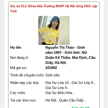
Gia sư CLC Khoa Hóa Trường ĐHSP Hà Nội từng HSG cấp
Tỉnh
Họ tên
Nguyễn Thị Thảo - Sinh
năm:1997 - Giới tính: Nữ
Nơi đang ở:
Doãn Kế Thiện, Mai Dịch, Cầu
Giấy, Hà Nội
Mã gia sư:
101682
Trình độ chuyên môn:
Sinh viên
Nhận dạy các lớp:
Gia Sư Lớp 10 , Gia Sư Lớp 8 ,
Gia Sư Lớp 9 ,
Các môn:
Gia Sư Môn Hóa ,
Tại các khu vực:
Hà Nội , Quận Cầu Giấy ,
Xem chi tiết