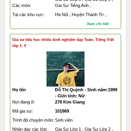
Các môn:
Gia Sư Tiếng Anh ,
Tại các khu vực:
Hà Nội , Huyện Thanh Trì ,
Xem chi tiết
Gia sư tiểu học nhiều kinh nghiệm dạy Toán, Tiếng Việt
lớp 1- 5
Họ tên
Đỗ Thị Quỳnh - Sinh năm:1999
- Giới tính: Nữ
Nơi đang ở:
278 Kim Giang
Mã gia sư:
101869
Trình độ chuyên môn:
Sinh viên
Nhận dạy các lớp:
Gia Sư Lớp 1 , Gia Sư Lớp 2 ,