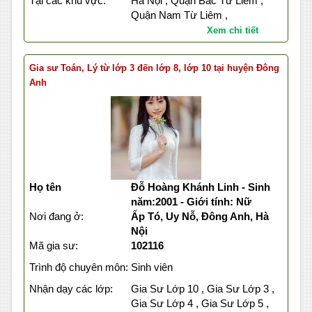
Tại các khu vực:
Hà Nội , Quận Bắc Từ Liêm ,
Quận Nam Từ Liêm ,
Xem chi tiết
Gia sư Toán, Lý từ lớp 3 đến lớp 8, lớp 10 tại huyện Đông
Anh
Họ tên
Đỗ Hoàng Khánh Linh - Sinh
năm:2001 - Giới tính: Nữ
Nơi đang ở:
Ấp Tó, Uy Nỗ, Đông Anh, Hà
Nội
Mã gia sư:
102116
Trình độ chuyên môn:
Sinh viên
Nhận dạy các lớp:
Gia Sư Lớp 10 , Gia Sư Lớp 3 ,
Gia Sư Lớp 4 , Gia Sư Lớp 5 ,