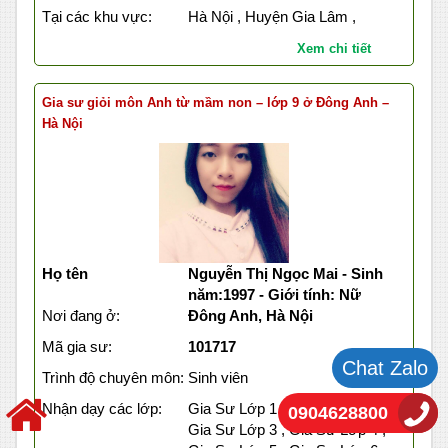
Tại các khu vực:
Hà Nội , Huyện Gia Lâm ,
Xem chi tiết
Gia sư giỏi môn Anh từ mầm non – lớp 9 ở Đông Anh –
Hà Nội
Họ tên
Nguyễn Thị Ngọc Mai - Sinh
năm:1997 - Giới tính: Nữ
Nơi đang ở:
Đông Anh, Hà Nội
Mã gia sư:
101717
Chat Zalo
Trình độ chuyên môn:
Sinh viên
Nhận dạy các lớp:
Gia Sư Lớp 1 , Gia Sư Lớp 2 ,
0904628800
Gia Sư Lớp 3 , Gia Sư Lớp 4 ,