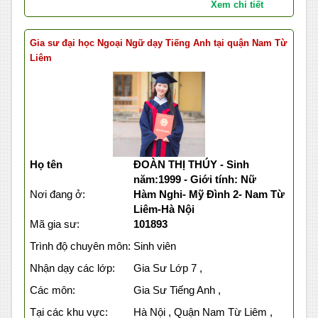
Xem chi tiết
Gia sư đại học Ngoại Ngữ dạy Tiếng Anh tại quận Nam Từ
Liêm
Họ tên
ĐOÀN THỊ THÚY - Sinh
năm:1999 - Giới tính: Nữ
Nơi đang ở:
Hàm Nghi- Mỹ Đình 2- Nam Từ
Liêm-Hà Nội
Mã gia sư:
101893
Trình độ chuyên môn:
Sinh viên
Nhận dạy các lớp:
Gia Sư Lớp 7 ,
Các môn:
Gia Sư Tiếng Anh ,
Tại các khu vực:
Hà Nội , Quận Nam Từ Liêm ,