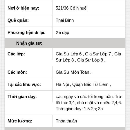
Nơi ở hiện nay:
521/36 Cổ Nhuế
Quê quán:
Thái Bình
Phương tiện đi lại:
Xe đạp
Nhận gia sư:
Các lớp:
Gia Sư Lớp 6 , Gia Sư Lớp 7 , Gia
Sư Lớp 8 , Gia Sư Lớp 9 ,
Các môn:
Gia Sư Môn Toán ,
Tại các khu vực:
Hà Nội , Quận Bắc Từ Liêm ,
Thời gian dạy:
các ngày và các tối trong tuần. Trừ
tối thứ 3,4, chủ nhật và chiều 2,4,6.
Thời gian day: 1.5-2h; 3h
Mức lương:
Thỏa thuận