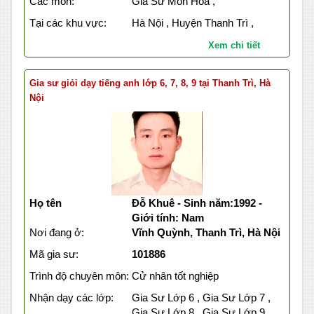
Các môn:
Gia Sư Môn Hóa ,
Tại các khu vực:
Hà Nội , Huyện Thanh Trì ,
Xem chi tiết
Gia sư giỏi dạy tiếng anh lớp 6, 7, 8, 9 tại Thanh Trì, Hà
Nội
Họ tên
Đỗ Khuê - Sinh năm:1992 -
Giới tính: Nam
Nơi đang ở:
Vĩnh Quỳnh, Thanh Trì, Hà Nội
Mã gia sư:
101886
Trình độ chuyên môn:
Cử nhân tốt nghiệp
Nhận dạy các lớp:
Gia Sư Lớp 6 , Gia Sư Lớp 7 ,
Gia Sư Lớp 8 , Gia Sư Lớp 9 ,