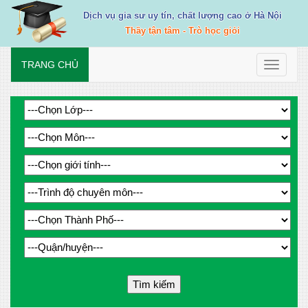
Dịch vụ gia sư uy tín, chất lượng cao ở Hà Nội
Thầy tận tâm - Trò học giỏi
TRANG CHỦ
Toggle
navigati