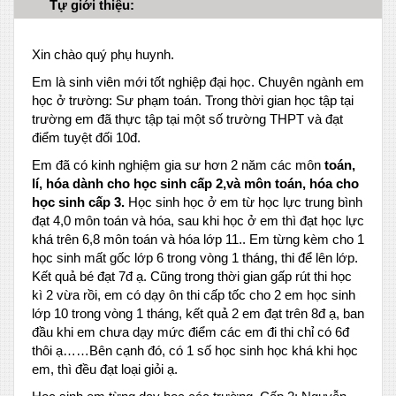
Tự giới thiệu:
Xin chào quý phụ huynh.
Em là sinh viên mới tốt nghiệp đại học. Chuyên ngành em
học ở trường: Sư phạm toán. Trong thời gian học tập tại
trường em đã thực tập tại một số trường THPT và đạt
điểm tuyệt đối 10đ.
Em đã có kinh nghiệm gia sư hơn 2 năm các môn
toán,
lí, hóa dành cho học sinh cấp 2,và môn toán, hóa cho
học sinh cấp 3.
Học sinh học ở em từ học lực trung bình
đạt 4,0 môn toán và hóa, sau khi học ở em thì đạt học lực
khá trên 6,8 môn toán và hóa lớp 11.. Em từng kèm cho 1
học sinh mất gốc lớp 6 trong vòng 1 tháng, thi để lên lớp.
Kết quả bé đạt 7đ ạ. Cũng trong thời gian gấp rút thi học
kì 2 vừa rồi, em có dạy ôn thi cấp tốc cho 2 em học sinh
lớp 10 trong vòng 1 tháng, kết quả 2 em đạt trên 8đ ạ, ban
đầu khi em chưa dạy mức điểm các em đi thi chỉ có 6đ
thôi ạ……Bên cạnh đó, có 1 số học sinh học khá khi học
em, thì đều đạt loại giỏi ạ.