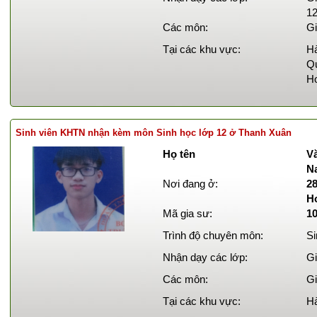
12
Các môn:
Gi
Tại các khu vực:
Hà
Qu
Ho
Sinh viên KHTN nhận kèm môn Sinh học lớp 12 ở Thanh Xuân
Họ tên
Vă
N
Nơi đang ở:
2
H
Mã gia sư:
1
Trình độ chuyên môn:
Si
Nhận dạy các lớp:
Gi
Các môn:
Gi
Tại các khu vực:
Hà