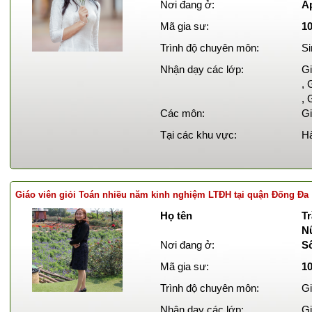
Nơi đang ở:
Ấ
Mã gia sư:
1
Trình độ chuyên môn:
Si
Nhận dạy các lớp:
Gi
, 
, 
Các môn:
Gi
Tại các khu vực:
Hà
Giáo viên giỏi Toán nhiều năm kinh nghiệm LTĐH tại quận Đống Đa
Họ tên
Tr
N
Nơi đang ở:
S
Mã gia sư:
1
Trình độ chuyên môn:
Gi
Nhận dạy các lớp:
Gi