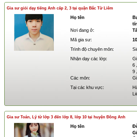
Gia sư giỏi dạy tiếng Anh cấp 2, 3 tại quận Bắc Từ Liêm
Họ tên
B
t
Nơi đang ở:
T
Mã gia sư:
1
Trình độ chuyên môn:
Si
Nhận dạy các lớp:
Gi
6 
9 
Các môn:
Gi
Tại các khu vực:
Hà
Li
Gia sư Toán, Lý từ lớp 3 đến lớp 8, lớp 10 tại huyện Đông Anh
Họ tên
Đ
Gi