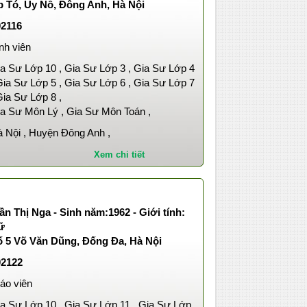
p Tó, Uy Nỗ, Đông Anh, Hà Nội
02116
nh viên
a Sư Lớp 10 , Gia Sư Lớp 3 , Gia Sư Lớp 4
Gia Sư Lớp 5 , Gia Sư Lớp 6 , Gia Sư Lớp 7
Gia Sư Lớp 8 ,
a Sư Môn Lý , Gia Sư Môn Toán ,
 Nội , Huyện Đông Anh ,
Xem chi tiết
ần Thị Nga - Sinh năm:1962 - Giới tính:
ữ
ố 5 Võ Văn Dũng, Đống Đa, Hà Nội
02122
áo viên
a Sư Lớp 10 , Gia Sư Lớp 11 , Gia Sư Lớp