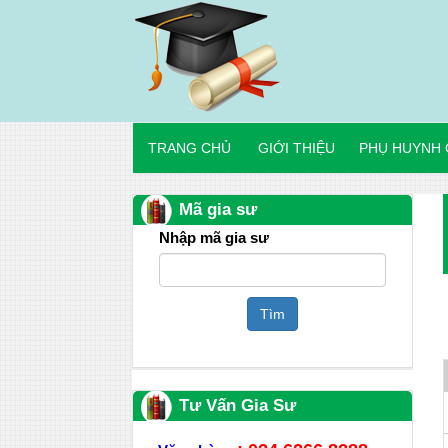
TRANG CHỦ
GIỚI THIỆU
PHỤ HUYNH 
Mã gia sư
Nhập mã gia sư
Tìm
Tư Vấn Gia Sư