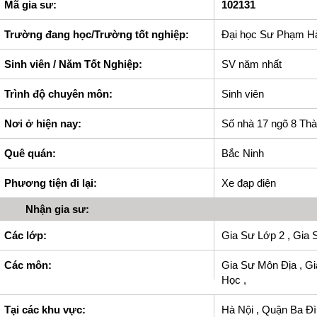
Mã gia sư:
102131
Trường đang học/Trường tốt nghiệp:
Đại học Sư Phạm H
Sinh viên / Năm Tốt Nghiệp:
SV năm nhất
Trình độ chuyên môn:
Sinh viên
Nơi ở hiện nay:
Số nhà 17 ngõ 8 Th
Quê quán:
Bắc Ninh
Phương tiện đi lại:
Xe đạp điện
Nhận gia sư:
Các lớp:
Gia Sư Lớp 2 , Gia 
Các môn:
Gia Sư Môn Địa , Gi
Học ,
Tại các khu vực:
Hà Nội , Quận Ba Đì