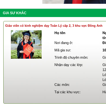
GIA SƯ KHÁC
Giáo viên có kinh nghiệm dạy Toán Lý cấp 2, 3 khu vực Đông Anh
Họ tên
Ng
tí
Nơi đang ở:
Đ
Mã gia sư:
1
Trình độ chuyên môn:
Gi
Nhận dạy các lớp:
Gi
12
Lớ
Lớ
Các môn:
Gi
Tại các khu vực:
Hà