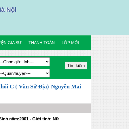
Hà Nội
ỆN GIA SƯ
THANH TOÁN
LỚP MỚI
Khối C ( Văn Sử Địa)-Nguyễn Mai
Sinh năm:2001 - Giới tính: Nữ