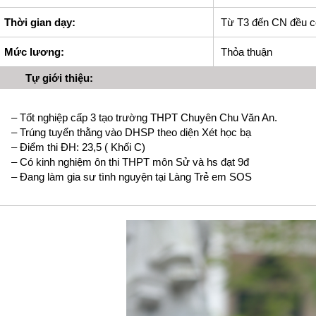
Thời gian dạy:
Từ T3 đến CN đều có
Mức lương:
Thỏa thuận
Tự giới thiệu:
– Tốt nghiệp cấp 3 tạo trường THPT Chuyên Chu Văn An.
– Trúng tuyển thằng vào DHSP theo diện Xét học bạ
– Điểm thi ĐH: 23,5 ( Khối C)
– Có kinh nghiệm ôn thi THPT môn Sử và hs đạt 9đ
– Đang làm gia sư tình nguyện tại Làng Trẻ em SOS