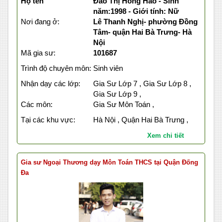
Họ tên
Đào Thị Hồng Hảo - Sinh
năm:1998 - Giới tính: Nữ
Nơi đang ở:
Lê Thanh Nghị- phường Đồng
Tâm- quận Hai Bà Trưng- Hà
Nội
Mã gia sư:
101687
Trình độ chuyên môn:
Sinh viên
Nhận dạy các lớp:
Gia Sư Lớp 7 , Gia Sư Lớp 8 ,
Gia Sư Lớp 9 ,
Các môn:
Gia Sư Môn Toán ,
Tại các khu vực:
Hà Nội , Quận Hai Bà Trưng ,
Xem chi tiết
Gia sư Ngoại Thương dạy Môn Toán THCS tại Quận Đống
Đa