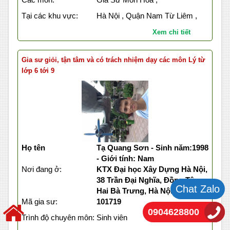
Tại các khu vực:
Hà Nội , Quận Nam Từ Liêm ,
Xem chi tiết
Gia sư giỏi, tận tâm và có trách nhiệm dạy các môn Lý từ
lớp 6 tới 9
Họ tên
Tạ Quang Sơn - Sinh năm:1998
- Giới tính: Nam
Nơi đang ở:
KTX Đại học Xây Dựng Hà Nội,
38 Trần Đại Nghĩa, Đồng Tâm,
Chat Zalo
Hai Bà Trưng, Hà Nội
Mã gia sư:
101719
0904628800
Trình độ chuyên môn:
Sinh viên