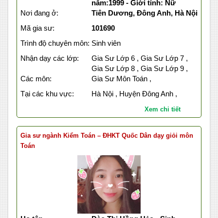
năm:1999 - Giới tính: Nữ
Nơi đang ở:
Tiên Dương, Đông Anh, Hà Nội
Mã gia sư:
101690
Trình độ chuyên môn:
Sinh viên
Nhận dạy các lớp:
Gia Sư Lớp 6 , Gia Sư Lớp 7 ,
Gia Sư Lớp 8 , Gia Sư Lớp 9 ,
Các môn:
Gia Sư Môn Toán ,
Tại các khu vực:
Hà Nội , Huyện Đông Anh ,
Xem chi tiết
Gia sư ngành Kiểm Toán – ĐHKT Quốc Dân dạy giỏi môn
Toán