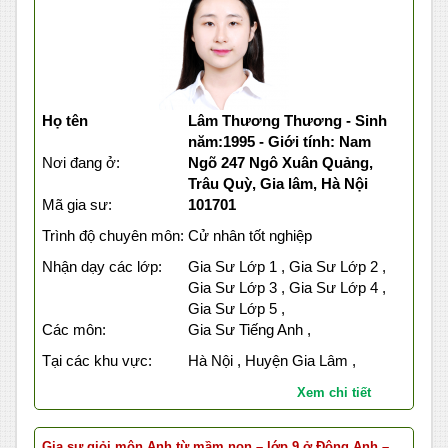
Họ tên
Lâm Thương Thương - Sinh
năm:1995 - Giới tính: Nam
Nơi đang ở:
Ngõ 247 Ngô Xuân Quảng,
Trâu Quỳ, Gia lâm, Hà Nội
Mã gia sư:
101701
Trình độ chuyên môn:
Cử nhân tốt nghiệp
Nhận dạy các lớp:
Gia Sư Lớp 1 , Gia Sư Lớp 2 ,
Gia Sư Lớp 3 , Gia Sư Lớp 4 ,
Gia Sư Lớp 5 ,
Các môn:
Gia Sư Tiếng Anh ,
Tại các khu vực:
Hà Nội , Huyện Gia Lâm ,
Xem chi tiết
Gia sư giỏi môn Anh từ mầm non – lớp 9 ở Đông Anh –