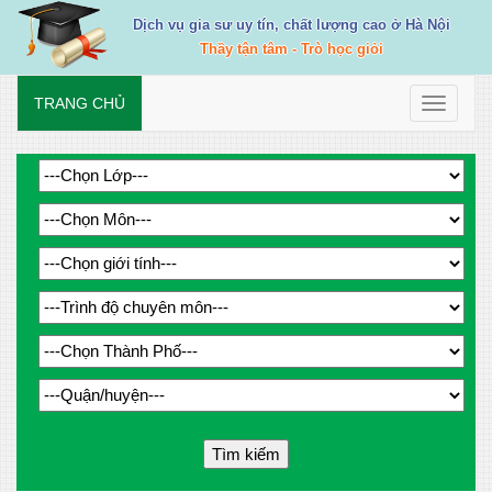
Dịch vụ gia sư uy tín, chất lượng cao ở Hà Nội
Thầy tận tâm - Trò học giỏi
TRANG CHỦ
Toggle
navigati