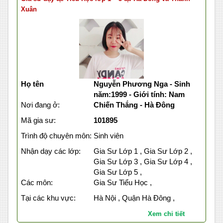
Xuân
Họ tên
Nguyễn Phương Nga - Sinh
năm:1999 - Giới tính: Nam
Nơi đang ở:
Chiến Thắng - Hà Đông
Mã gia sư:
101895
Trình độ chuyên môn:
Sinh viên
Nhận dạy các lớp:
Gia Sư Lớp 1 , Gia Sư Lớp 2 ,
Gia Sư Lớp 3 , Gia Sư Lớp 4 ,
Gia Sư Lớp 5 ,
Các môn:
Gia Sư Tiểu Học ,
Tại các khu vực:
Hà Nội , Quận Hà Đông ,
Xem chi tiết