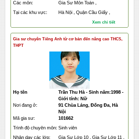
Các môn:
Gia Sư Môn Toán ,
Tại các khu vực:
Hà Nội , Quận Cầu Giấy ,
Xem chi tiết
Gia sư chuyên Tiếng Anh từ cơ bản đến nâng cao THCS,
THPT
Họ tên
Trần Thu Hà - Sinh năm:1998 -
Giới tính: Nữ
Nơi đang ở:
91 Chùa Láng, Đống Đa, Hà
Nội
Mã gia sư:
101662
Trình độ chuyên môn:
Sinh viên
Nhận dạy các lớp:
Gia Sư Lớp 10 , Gia Sư Lớp 11 ,