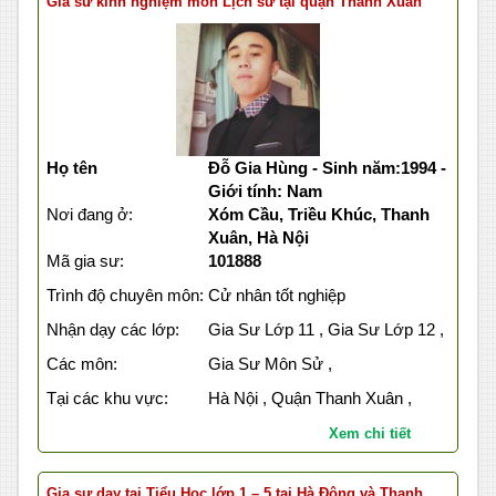
Gia sư kinh nghiệm môn Lịch sử tại quận Thanh Xuân
Họ tên
Đỗ Gia Hùng - Sinh năm:1994 -
Giới tính: Nam
Nơi đang ở:
Xóm Cầu, Triều Khúc, Thanh
Xuân, Hà Nội
Mã gia sư:
101888
Trình độ chuyên môn:
Cử nhân tốt nghiệp
Nhận dạy các lớp:
Gia Sư Lớp 11 , Gia Sư Lớp 12 ,
Các môn:
Gia Sư Môn Sử ,
Tại các khu vực:
Hà Nội , Quận Thanh Xuân ,
Xem chi tiết
Gia sư dạy tại Tiểu Học lớp 1 – 5 tại Hà Đông và Thanh