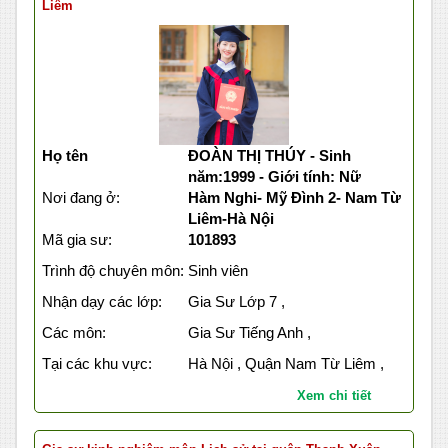
Liêm
Họ tên
ĐOÀN THỊ THÚY - Sinh
năm:1999 - Giới tính: Nữ
Nơi đang ở:
Hàm Nghi- Mỹ Đình 2- Nam Từ
Liêm-Hà Nội
Mã gia sư:
101893
Trình độ chuyên môn:
Sinh viên
Nhận dạy các lớp:
Gia Sư Lớp 7 ,
Các môn:
Gia Sư Tiếng Anh ,
Tại các khu vực:
Hà Nội , Quận Nam Từ Liêm ,
Xem chi tiết