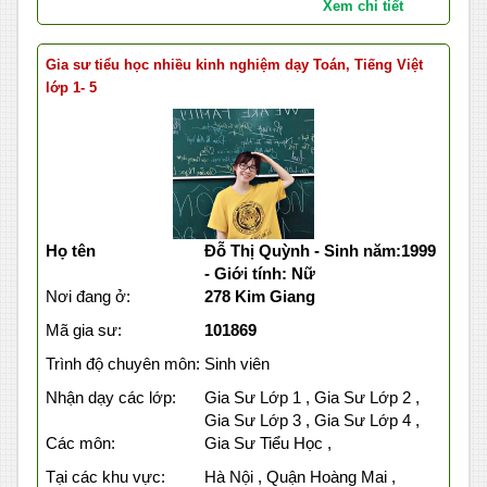
Xem chi tiết
Gia sư tiểu học nhiều kinh nghiệm dạy Toán, Tiếng Việt
lớp 1- 5
Họ tên
Đỗ Thị Quỳnh - Sinh năm:1999
- Giới tính: Nữ
Nơi đang ở:
278 Kim Giang
Mã gia sư:
101869
Trình độ chuyên môn:
Sinh viên
Nhận dạy các lớp:
Gia Sư Lớp 1 , Gia Sư Lớp 2 ,
Gia Sư Lớp 3 , Gia Sư Lớp 4 ,
Các môn:
Gia Sư Tiểu Học ,
Tại các khu vực:
Hà Nội , Quận Hoàng Mai ,