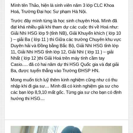
Mình tên Thảo, hiện là sinh viên năm 3 lớp CLC Khoa
Hoá, Trường Đại học Sư phạm Hà Nội.
Trước đây mình từng là học sinh chuyên Hoá. Mình đã
đạt khá nhiều giải khi tham dự các cuộc thi về Hoá như:
Giải Nhì HSG lớp 9 (tỉnh NB), Giải Khuyến khích ( lớp 10
) – giải Ba ( lớp 11 ) thi Giữa các trường Chuyên khu vực
Duyên hải và Đồng bằng Bắc Bộ, Giải Nhì HSG tỉnh lớp
11, Giải Nhì HSG tỉnh lớp 12, Giải Nhì ( lớp 11 ) – giải
Nhất ( lớp 12 )thi Giải Hoá trên máy tính cầm tay
Casio…. đã có hai năm dự thi HSG Quốc gia và đạt giải
Ba, được tuyển thẳng vào Trường ĐHSP HN.
Mong muốn tích luỹ thêm kinh nghiệm cũng như có thu
nhập khi đi gia sư… Mình đã có kinh nghiệm gia sư cho
các bạn lớp 8,9,10 mất gốc. Từng gia sư cho bạn có định
hướng thi HSG…