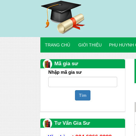
TRANG CHỦ
GIỚI THIỆU
PHỤ HUYNH 
Mã gia sư
Nhập mã gia sư
Tìm
Tư Vấn Gia Sư