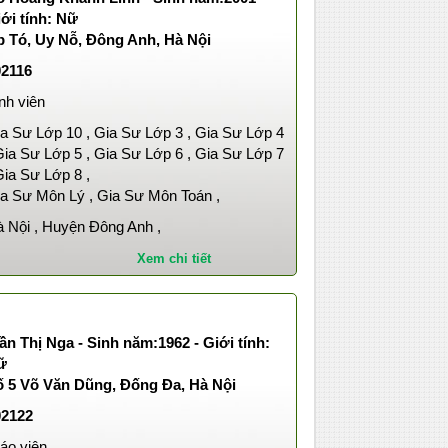
ới tính: Nữ
p Tó, Uy Nỗ, Đông Anh, Hà Nội
02116
nh viên
a Sư Lớp 10 , Gia Sư Lớp 3 , Gia Sư Lớp 4
Gia Sư Lớp 5 , Gia Sư Lớp 6 , Gia Sư Lớp 7
Gia Sư Lớp 8 ,
a Sư Môn Lý , Gia Sư Môn Toán ,
 Nội , Huyện Đông Anh ,
Xem chi tiết
ần Thị Nga - Sinh năm:1962 - Giới tính:
ữ
ố 5 Võ Văn Dũng, Đống Đa, Hà Nội
02122
áo viên