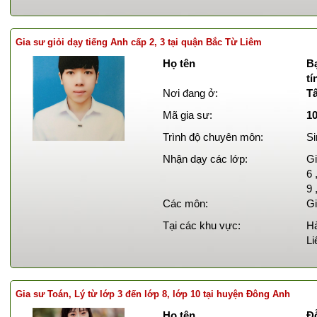
Gia sư giỏi dạy tiếng Anh cấp 2, 3 tại quận Bắc Từ Liêm
Họ tên
B
t
Nơi đang ở:
T
Mã gia sư:
1
Trình độ chuyên môn:
Si
Nhận dạy các lớp:
Gi
6 
9 
Các môn:
Gi
Tại các khu vực:
Hà
Li
Gia sư Toán, Lý từ lớp 3 đến lớp 8, lớp 10 tại huyện Đông Anh
Họ tên
Đ