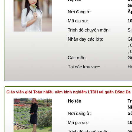
Gi
Nơi đang ở:
Ấ
Mã gia sư:
1
Trình độ chuyên môn:
Si
Nhận dạy các lớp:
Gi
, 
, 
Các môn:
Gi
Tại các khu vực:
Hà
Giáo viên giỏi Toán nhiều năm kinh nghiệm LTĐH tại quận Đống Đa
Họ tên
Tr
N
Nơi đang ở:
S
Mã gia sư:
1
Trình độ chuyên môn:
Gi