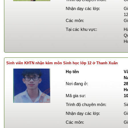
Nhận dạy các lớp:
Gi
12
Các môn:
Gi
Tại các khu vực:
Hà
Qu
Ho
Sinh viên KHTN nhận kèm môn Sinh học lớp 12 ở Thanh Xuân
Họ tên
Vă
N
Nơi đang ở:
2
H
Mã gia sư:
1
Trình độ chuyên môn:
Si
Nhận dạy các lớp:
Gi
Các môn:
Gi