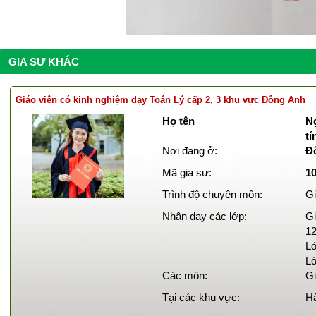
GIA SƯ KHÁC
Giáo viên có kinh nghiệm dạy Toán Lý cấp 2, 3 khu vực Đông Anh
Họ tên
Ng
tí
Nơi đang ở:
Đ
Mã gia sư:
1
Trình độ chuyên môn:
Gi
Nhận dạy các lớp:
Gi
12
Lớ
Lớ
Các môn:
Gi
Tại các khu vực:
Hà