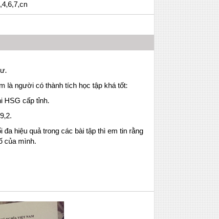
,4,6,7,cn
ư.
 là người có thành tích học tập khá tốt:
i HSG cấp tỉnh.
9,2.
 đa hiệu quả trong các bài tập thì em tin rằng
ố của mình.