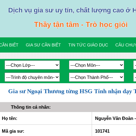
Dịch vụ gia sư uy tín, chất lượng cao ở 
Thầy tận tâm - Trò học giỏi
CẦN BIẾT
GIA SƯ CẦN BIẾT
TIN TỨC GIÁO DỤC
CÂU CHUY
Gia sư Ngoại Thương từng HSG Tỉnh nhận dạy T
Thông tin cá nhân:
Họ tên:
Nguyễn Văn Đoàn - 
Mã gia sư:
101741