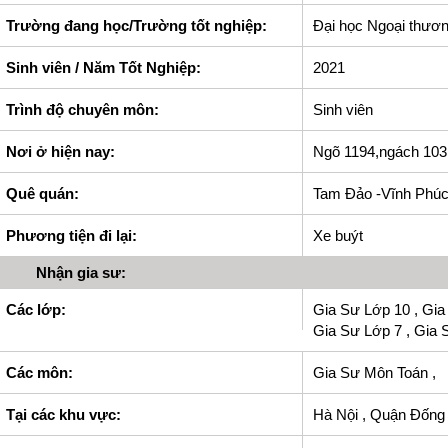
Trường đang học/Trường tốt nghiệp:
Đại học Ngoại thươ
Sinh viên / Năm Tốt Nghiệp:
2021
Trình độ chuyên môn:
Sinh viên
Nơi ở hiện nay:
Ngõ 1194,ngách 10
Quê quán:
Tam Đảo -Vĩnh Phú
Phương tiện đi lại:
Xe buýt
Nhận gia sư:
Các lớp:
Gia Sư Lớp 10 , Gia
Gia Sư Lớp 7 , Gia 
Các môn:
Gia Sư Môn Toán ,
Tại các khu vực:
Hà Nội , Quận Đống 