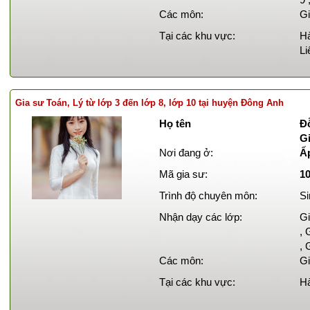
Các môn:
Gi
Tại các khu vực:
Hà
Li
Gia sư Toán, Lý từ lớp 3 đến lớp 8, lớp 10 tại huyện Đông Anh
Họ tên
Đ
Gi
Nơi đang ở:
Ấ
Mã gia sư:
1
Trình độ chuyên môn:
Si
Nhận dạy các lớp:
Gi
, 
, 
Các môn:
Gi
Tại các khu vực:
Hà