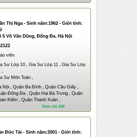
ần Thị Nga - Sinh năm:1962 - Giới tính:
ữ
ố 5 Võ Văn Dũng, Đống Đa, Hà Nội
02122
áo viên
a Sư Lớp 10 , Gia Sư Lớp 11 , Gia Sư Lớp
 ,
a Sư Môn Toán ,
 Nội , Quận Ba Đình , Quận Cầu Giấy ,
ận Đống Đa , Quận Hai Bà Trưng , Quận
àn Kiếm , Quận Thanh Xuân ,
Xem chi tiết
n Đức Tài - Sinh năm:2001 - Giới tính: