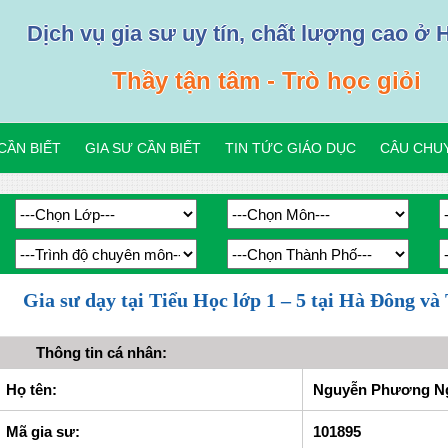
Dịch vụ gia sư uy tín, chất lượng cao ở 
Thầy tận tâm - Trò học giỏi
CẦN BIẾT
GIA SƯ CẦN BIẾT
TIN TỨC GIÁO DỤC
CÂU CHUY
Gia sư dạy tại Tiểu Học lớp 1 – 5 tại Hà Đông
Thông tin cá nhân:
Họ tên:
Nguyễn Phương Nga
Mã gia sư:
101895