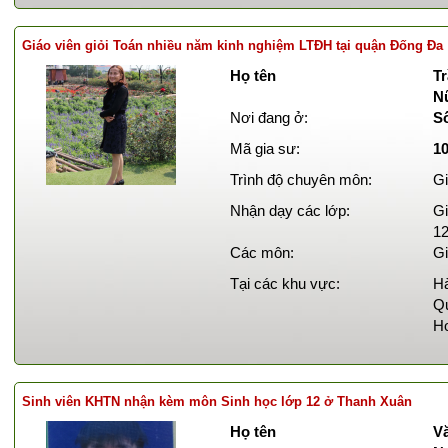
Giáo viên giỏi Toán nhiều năm kinh nghiệm LTĐH tại quận Đống Đa
Họ tên
Tr
N
Nơi đang ở:
S
Mã gia sư:
1
Trình độ chuyên môn:
Gi
Nhận dạy các lớp:
Gi
12
Các môn:
Gi
Tại các khu vực:
Hà
Qu
Ho
Sinh viên KHTN nhận kèm môn Sinh học lớp 12 ở Thanh Xuân
Họ tên
Vă