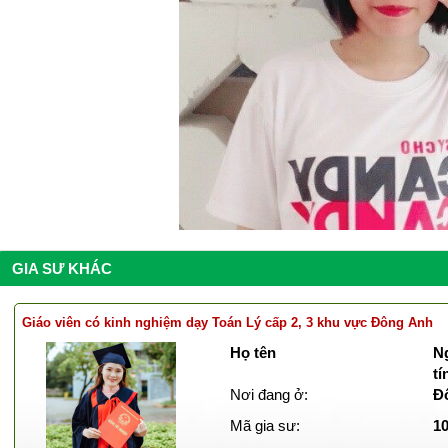
GIA SƯ KHÁC
Giáo viên có kinh nghiệm dạy Toán Lý cấp 2, 3 khu vực Đông Anh
Họ tên
Ng
tí
Nơi đang ở:
Đ
Mã gia sư:
1