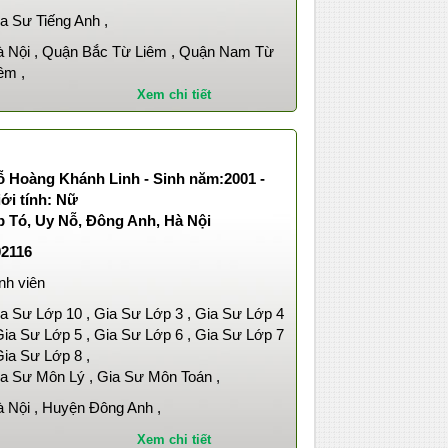
a Sư Tiếng Anh ,
 Nội , Quận Bắc Từ Liêm , Quận Nam Từ
êm ,
Xem chi tiết
ỗ Hoàng Khánh Linh - Sinh năm:2001 -
ới tính: Nữ
p Tó, Uy Nỗ, Đông Anh, Hà Nội
02116
nh viên
a Sư Lớp 10 , Gia Sư Lớp 3 , Gia Sư Lớp 4
Gia Sư Lớp 5 , Gia Sư Lớp 6 , Gia Sư Lớp 7
Gia Sư Lớp 8 ,
a Sư Môn Lý , Gia Sư Môn Toán ,
 Nội , Huyện Đông Anh ,
Xem chi tiết