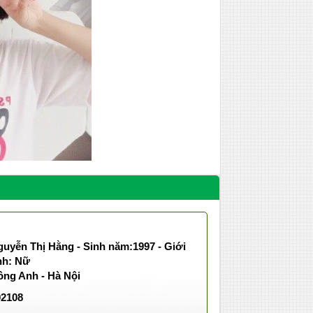
uyễn Thị Hằng - Sinh năm:1997 - Giới
nh: Nữ
ông Anh - Hà Nội
02108