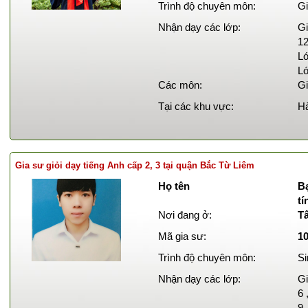
Trình độ chuyên môn:
Gi
Nhận dạy các lớp:
Gi
12
Lớ
Lớ
Các môn:
Gi
Tại các khu vực:
Hà
Gia sư giỏi dạy tiếng Anh cấp 2, 3 tại quận Bắc Từ Liêm
Họ tên
B
t
Nơi đang ở:
T
Mã gia sư:
1
Trình độ chuyên môn:
Si
Nhận dạy các lớp:
Gi
6 
9 