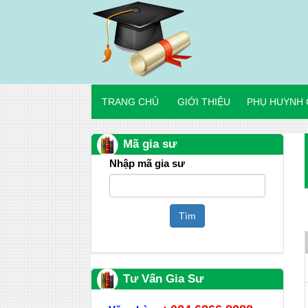
TRANG CHỦ
GIỚI THIỆU
PHỤ HUYNH 
Mã gia sư
Nhập mã gia sư
Tìm
Tư Vấn Gia Sư