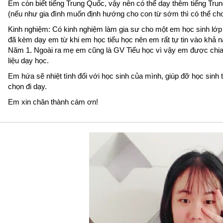
Em còn biết tiếng Trung Quốc, vậy nên có thể dạy thêm tiếng Tru
(nếu như gia đình muốn định hướng cho con từ sớm thì có thể ch
Kinh nghiệm: Có kinh nghiệm làm gia sư cho một em học sinh lớ
đã kèm dạy em từ khi em học tiểu học nên em rất tự tin vào khả 
Năm 1. Ngoài ra mẹ em cũng là GV Tiểu học vì vậy em được chia 
liệu dạy học.
Em hứa sẽ nhiệt tình đối với học sinh của mình, giúp đỡ học sinh t
chọn đi dạy.
Em xin chân thành cám ơn!