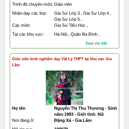
Trình độ chuyên môn:
Giáo viên
Nhận dạy các lớp:
Gia Sư Lớp 3 , Gia Sư Lớp 4 ,
Gia Sư Lớp 5 ,
Các môn:
Gia Sư Tiểu Học ,
Tại các khu vực:
Hà Nội , Quận Ba Đình ,
Xem chi tiết
Giáo viên kinh nghiệm dạy Vật Lý THPT tại khu vực Gia
Lâm
Họ tên
Nguyễn Thị Thu Thương - Sinh
năm:1993 - Giới tính: Nữ
Nơi đang ở:
Đặng Xá - Gia Lâm