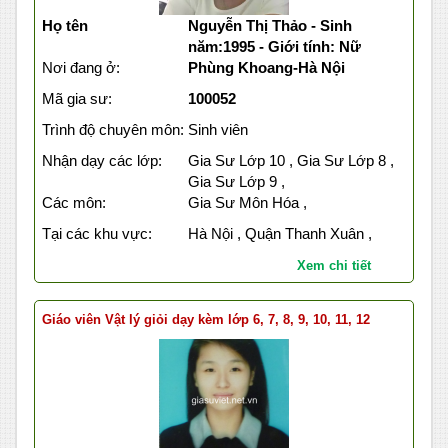
Họ tên
Nguyễn Thị Thảo - Sinh
năm:1995 - Giới tính: Nữ
Nơi đang ở:
Phùng Khoang-Hà Nội
Mã gia sư:
100052
Trình độ chuyên môn:
Sinh viên
Nhận dạy các lớp:
Gia Sư Lớp 10 , Gia Sư Lớp 8 ,
Gia Sư Lớp 9 ,
Các môn:
Gia Sư Môn Hóa ,
Tại các khu vực:
Hà Nội , Quận Thanh Xuân ,
Xem chi tiết
Giáo viên Vật lý giỏi dạy kèm lớp 6, 7, 8, 9, 10, 11, 12