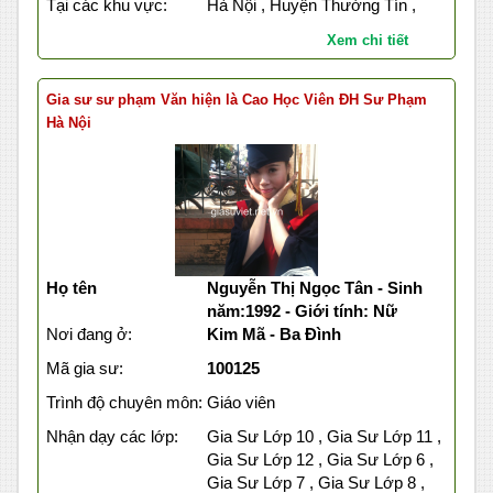
Tại các khu vực:
Hà Nội , Huyện Thường Tín ,
Xem chi tiết
Gia sư sư phạm Văn hiện là Cao Học Viên ĐH Sư Phạm
Hà Nội
Họ tên
Nguyễn Thị Ngọc Tân - Sinh
năm:1992 - Giới tính: Nữ
Nơi đang ở:
Kim Mã - Ba Đình
Mã gia sư:
100125
Trình độ chuyên môn:
Giáo viên
Nhận dạy các lớp:
Gia Sư Lớp 10 , Gia Sư Lớp 11 ,
Gia Sư Lớp 12 , Gia Sư Lớp 6 ,
Gia Sư Lớp 7 , Gia Sư Lớp 8 ,