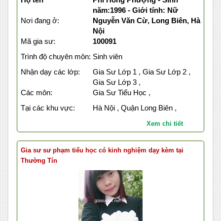
năm:1996 - Giới tính: Nữ
Nơi đang ở:
Nguyễn Văn Cừ, Long Biên, Hà
Nội
Mã gia sư:
100091
Trình độ chuyên môn:
Sinh viên
Nhận dạy các lớp:
Gia Sư Lớp 1 , Gia Sư Lớp 2 ,
Gia Sư Lớp 3 ,
Các môn:
Gia Sư Tiểu Học ,
Tại các khu vực:
Hà Nội , Quận Long Biên ,
Xem chi tiết
Gia sư sư phạm tiểu học có kinh nghiệm dạy kèm tại
Thường Tín