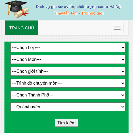
Dịch vụ gia sư uy tín, chất lượng cao ở Hà Nội
Thầy tận tâm - Trò học giỏi
TRANG CHỦ
Toggle
navigati