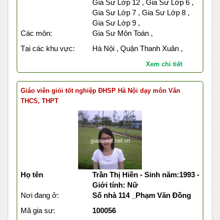
Gia Sư Lớp 12 , Gia Sư Lớp 6 ,
Gia Sư Lớp 7 , Gia Sư Lớp 8 ,
Gia Sư Lớp 9 ,
Các môn:
Gia Sư Môn Toán ,
Tại các khu vực:
Hà Nội , Quận Thanh Xuân ,
Xem chi tiết
Giáo viên giỏi tốt nghiệp ĐHSP Hà Nội dạy môn Văn
THCS, THPT
Họ tên
Trần Thị Hiền - Sinh năm:1993 -
Giới tính: Nữ
Nơi đang ở:
Số nhà 114 _Phạm Văn Đồng
Mã gia sư:
100056