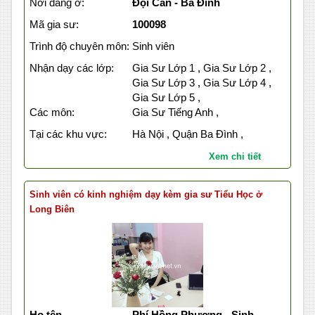
Nơi đang ở:
Đội Cấn - Ba Đình
Mã gia sư:
100098
Trình độ chuyên môn:
Sinh viên
Nhận dạy các lớp:
Gia Sư Lớp 1 , Gia Sư Lớp 2 ,
Gia Sư Lớp 3 , Gia Sư Lớp 4 ,
Gia Sư Lớp 5 ,
Các môn:
Gia Sư Tiếng Anh ,
Tại các khu vực:
Hà Nội , Quận Ba Đình ,
Xem chi tiết
Sinh viên có kinh nghiệm dạy kèm gia sư Tiểu Học ở
Long Biên
Họ tên
Phí Hồng Phượng - Sinh