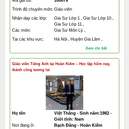
Mã gia sư:
100079
Trình độ chuyên môn:
Giáo viên
Nhận dạy các lớp:
Gia Sư Lớp 1 , Gia Sư Lớp 10 ,
Gia Sư Lớp 11 ,
Các môn:
Gia Sư Môn Lý ,
Tại các khu vực:
Hà Nội , Huyện Gia Lâm ,
Xem chi tiết
Giáo viên Tiếng Anh tại Hoàn Kiếm – Học tập hôm nay,
thành công tương lai
Họ tên
Việt Thắng - Sinh năm:1982 -
Giới tính: Nam
Nơi đang ở:
Bạch Đằng - Hoàn Kiếm