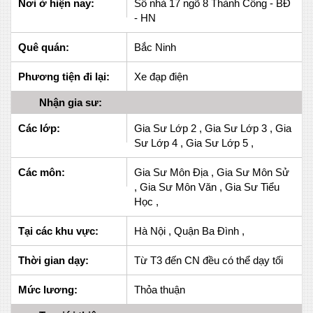
Nơi ở hiện nay:
Số nhà 17 ngõ 8 Thành Công - BĐ
- HN
Quê quán:
Bắc Ninh
Phương tiện đi lại:
Xe đạp điện
Nhận gia sư:
Các lớp:
Gia Sư Lớp 2 , Gia Sư Lớp 3 , Gia
Sư Lớp 4 , Gia Sư Lớp 5 ,
Các môn:
Gia Sư Môn Địa , Gia Sư Môn Sử
, Gia Sư Môn Văn , Gia Sư Tiểu
Học ,
Tại các khu vực:
Hà Nội , Quận Ba Đình ,
Thời gian dạy:
Từ T3 đến CN đều có thể dạy tối
Mức lương:
Thỏa thuận