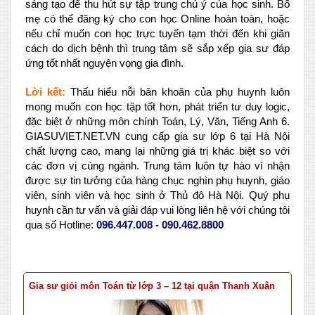
sáng tạo để thu hút sự tập trung chú ý của học sinh. Bố
mẹ có thể đăng ký cho con học Online hoàn toàn, hoặc
nếu chỉ muốn con học trực tuyến tạm thời đến khi giãn
cách do dịch bệnh thì trung tâm sẽ sắp xếp gia sư đáp
ứng tốt nhất nguyện vọng gia đình.
Lời kết:
Thấu hiểu nỗi băn khoăn của phụ huynh luôn
mong muốn con học tập tốt hơn, phát triển tư duy logic,
đặc biệt ở những môn chính Toán, Lý, Văn, Tiếng Anh 6.
GIASUVIET.NET.VN cung cấp gia sư lớp 6 tại Hà Nội
chất lượng cao, mang lại những giá trị khác biệt so với
các đơn vị cùng ngành. Trung tâm luôn tự hào vì nhận
được sự tin tưởng của hàng chục nghìn phụ huynh, giáo
viên, sinh viên và học sinh ở Thủ đô Hà Nội. Quý phụ
huynh cần tư vấn và giải đáp vui lòng liên hệ với chúng tôi
qua số Hotline:
096.447.008 - 090.462.8800
Gia sư giỏi môn Toán từ lớp 3 – 12 tại quận Thanh Xuân