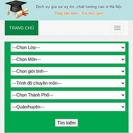
Dịch vụ gia sư uy tín, chất lượng cao ở Hà Nội
Thầy tận tâm - Trò học giỏi
TRANG CHỦ
Toggle
navigati