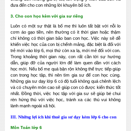
đưa đến cho con những lời khuyên bổ ích.
3. Cho con học kèm với gia sư riêng
Luôn có một sự thật là bố mẹ thì luôn tất bật với nỗi lo
cơm áo gạo tiền, nên thường có ít thời gian hoặc thậm
chí không có thời gian bảo ban con học. Việc này sẽ dễ
khiến việc học của con bị chểnh mảng, đặc biệt là đối với
trẻ mới vào lớp 6, mọi thứ còn xa lạ, mới mẻ đối với con.
Trong khoảng thời gian này, con rất cần tới sự hướng
dẫn, giúp đỡ của người lớn để làm quen dần với cách
học mới. Nếu bố mẹ quá bận rộn không thể trực tiếp giúp
con trong học tập, thì nên tìm gia sư để con học cùng.
Những gia sư dạy lớp 6 có độ tuổi không quá chênh lệch
và có chuyên môn cao sẽ giúp con có được kiến thức tốt
nhất. Đồng thời, việc học tập với gia sư sẽ giúp bé chui
rèn hứng thú với việc học, tránh xa các thú vui không
lành mạnh ngoài xã hội.
III. Những lợi ích khi thuê gia sư dạy kèm lớp 6 cho con
Môn Toán lớp 6