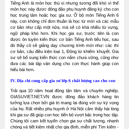
Tiếng Anh là môn học thú vị nhưng tương đối khó vì thế
môn học này được đông đảo phụ huynh đăng ký cho con
học trung tâm hoặc học gia sư. Ở bộ môn Tiếng Anh 6
này, con không chỉ đơn thuần là học từ mới và các mẫu
cơ bản như cấp một nữa, mà sẽ có khá nhiều từ vựng,
ngữ pháp khó hơn. Khi học gia sư, trước tiên là con
được ôn luyện kiến thức cơ bản Tiếng Anh tiểu học, sau
đó thầy cô sẽ giảng dạy chương trình mới như: các thì
cơ bản, câu điều kiện loại 1, Động từ khiếm khuyết. Gia
sư sẽ bổ sung kiến thức con nắm chưa vững, cũng như
đưa các bài tập vận dụng cho con thực hành giúp con
hiểu bài hơn.
IV. Địa chỉ cung cấp gia sư lớp 6 chất lượng cao cho con
Trải qua 10 năm hoạt động tận tâm và chuyên nghiệp,
GIASUVIET.NET.VN được đông đảo khách hàng tin
tưởng lựa chọn bởi giá trị mang lại đúng với sự kỳ vọng
của họ. Rất nhiều phụ huynh ở Hà Nội cảm thấy hài lòng
khi gia sư đã giúp con học tiến bộ vượt bậc trong học tập.
Chúng tôi cam kết tuyển chọn gia sư chất lượng, nhanh
chóng và tiết kiệm nhất cho gia đình, miễn phí Tìm kiếm -