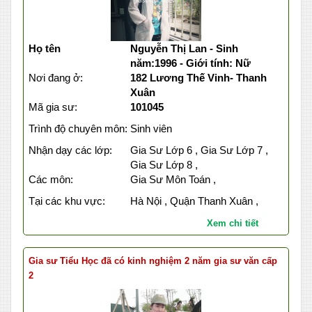
Họ tên
Nguyễn Thị Lan - Sinh
năm:1996 - Giới tính: Nữ
Nơi đang ở:
182 Lương Thế Vinh- Thanh
Xuân
Mã gia sư:
101045
Trình độ chuyên môn:
Sinh viên
Nhận dạy các lớp:
Gia Sư Lớp 6 , Gia Sư Lớp 7 ,
Gia Sư Lớp 8 ,
Các môn:
Gia Sư Môn Toán ,
Tại các khu vực:
Hà Nội , Quận Thanh Xuân ,
Xem chi tiết
Gia sư Tiểu Học đã có kinh nghiệm 2 năm gia sư văn cấp
2