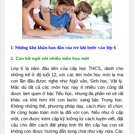
I. Những khó khăn ban đầu của trẻ khi bước vào lớp 6
1. Con bỡ ngỡ với nhiều môn học mới
Lớp 6 là năm đầu tiên của cấp học THCS, dành cho
những trẻ ở độ tuổi 12, với các tên môn học mới lạ mà
con lần đầu được nghe như Ngữ văn, Sinh học, Vật lý.
Mặc dù tất cả các môn học này ít nhiều con cũng đã
được làm quen ở bậc Tiểu học, nhưng đa phần nó sẽ rất
khác và khó hơn khi con bước sang bậc Trung học.
Không những thế, phương pháp dạy, cách thức tổ chức
thi cũng hoàn toàn mới lạ đối với con. Nếu như ở cấp
một, con được kèm cặp kỹ lưỡng từ cách luyện viết, đặt
câu cho đến cách đặt phép tính thì lên cấp hai con sẽ
không còn được hướng dẫn từng chút như vậy nữa. Các