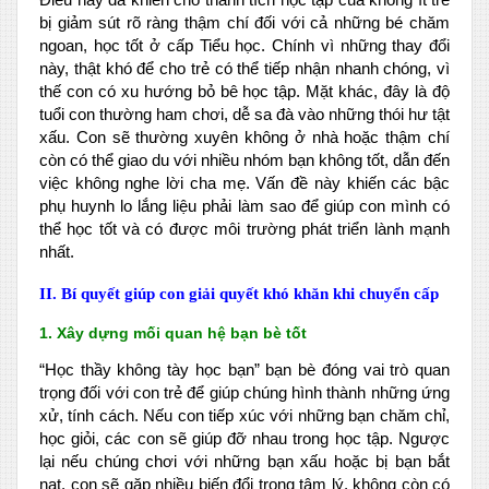
bị giảm sút rõ ràng thậm chí đối với cả những bé chăm
ngoan, học tốt ở cấp Tiểu học. Chính vì những thay đổi
này, thật khó để cho trẻ có thể tiếp nhận nhanh chóng, vì
thế con có xu hướng bỏ bê học tập. Mặt khác, đây là độ
tuổi con thường ham chơi, dễ sa đà vào những thói hư tật
xấu. Con sẽ thường xuyên không ở nhà hoặc thậm chí
còn có thể giao du với nhiều nhóm bạn không tốt, dẫn đến
việc không nghe lời cha mẹ. Vấn đề này khiến các bậc
phụ huynh lo lắng liệu phải làm sao để giúp con mình có
thể học tốt và có được môi trường phát triển lành mạnh
nhất.
II. Bí quyết giúp con giải quyết khó khăn khi chuyển cấp
1. Xây dựng mối quan hệ bạn bè tốt
“Học thầy không tày học bạn” bạn bè đóng vai trò quan
trọng đối với con trẻ để giúp chúng hình thành những ứng
xử, tính cách. Nếu con tiếp xúc với những bạn chăm chỉ,
học giỏi, các con sẽ giúp đỡ nhau trong học tập. Ngược
lại nếu chúng chơi với những bạn xấu hoặc bị bạn bắt
nạt, con sẽ gặp nhiều biến đổi trong tâm lý, không còn có