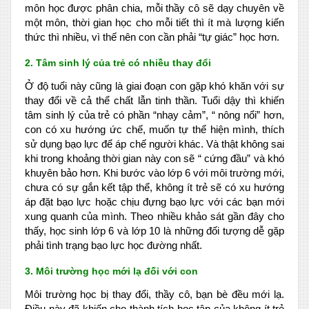
môn học được phân chia, mỗi thầy cô sẽ dạy chuyên về
một môn, thời gian học cho mỗi tiết thì ít mà lượng kiến
thức thì nhiều, vì thế nên con cần phải “tự giác” học hơn.
2. Tâm sinh lý của trẻ có nhiều thay đổi
Ở độ tuổi này cũng là giai đoạn con gặp khó khăn với sự
thay đổi về cả thể chất lẫn tinh thần. Tuổi dậy thì khiến
tâm sinh lý của trẻ có phần “nhạy cảm”, “ nông nổi” hơn,
con có xu hướng ức chế, muốn tự thể hiện mình, thích
sử dụng bạo lực để áp chế người khác. Và thật không sai
khi trong khoảng thời gian này con sẽ “ cứng đầu” và khó
khuyên bảo hơn. Khi bước vào lớp 6 với môi trường mới,
chưa có sự gắn kết tập thể, không ít trẻ sẽ có xu hướng
áp đặt bạo lực hoặc chịu đựng bạo lực với các bạn mới
xung quanh của mình. Theo nhiều khảo sát gần đây cho
thấy, học sinh lớp 6 và lớp 10 là những đối tượng dễ gặp
phải tình trạng bạo lực học đường nhất.
3. Môi trường học mới lạ đối với con
Môi trường học bị thay đổi, thầy cô, bạn bè đều mới lạ.
Điều này đã khiến cho thành tích học tập của không ít trẻ