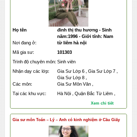
Họ tên
đinh thị thu hương - Sinh
năm:1996 - Giới tính: Nam
Nơi đang ở:
từ liêm hà nội
Mã gia sư:
101303
Trình độ chuyên môn:
Sinh viên
Nhận dạy các lớp:
Gia Sư Lớp 6 , Gia Sư Lớp 7 ,
Gia Sư Lớp 8 ,
Các môn:
Gia Sư Môn Văn ,
Tại các khu vực:
Hà Nội , Quận Bắc Từ Liêm ,
Xem chi tiết
Gia sư môn Toán – Lý – Anh có kinh nghiệm ở Cầu Giấy