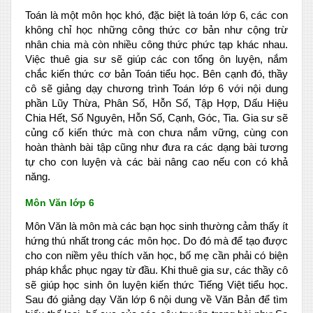
Toán là một môn học khó, đặc biệt là toán lớp 6, các con
không chỉ học những công thức cơ bản như cộng trừ
nhân chia mà còn nhiều công thức phức tạp khác nhau.
Việc thuê gia sư sẽ giúp các con tổng ôn luyện, nắm
chắc kiến thức cơ bản Toán tiểu học. Bên cạnh đó, thầy
cô sẽ giảng dạy chương trình Toán lớp 6 với nội dung
phần Lũy Thừa, Phân Số, Hỗn Số, Tập Hợp, Dấu Hiệu
Chia Hết, Số Nguyên, Hỗn Số, Cạnh, Góc, Tia. Gia sư sẽ
củng cố kiến thức mà con chưa nắm vững, cùng con
hoàn thành bài tập cũng như đưa ra các dạng bài tương
tự cho con luyện và các bài nâng cao nếu con có khả
năng.
Môn Văn lớp 6
Môn Văn là môn mà các bạn học sinh thường cảm thấy ít
hứng thú nhất trong các môn học. Do đó mà để tạo được
cho con niềm yêu thích văn học, bố mẹ cần phải có biện
pháp khắc phục ngay từ đầu. Khi thuê gia sư, các thầy cô
sẽ giúp học sinh ôn luyện kiến thức Tiếng Việt tiểu học.
Sau đó giảng dạy Văn lớp 6 nội dung về Văn Bản để tìm