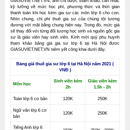
GIASUVIET.NET.VN, anh chị được tham khảo, cân nhắc
kỹ lưỡng về mức học phí, phương thức và thời gian
thanh toán khi học kèm gia sư các môn lớp 6 cho con.
Nhìn chung, chi phí thuê gia sư của chúng tôi tương
đương với mặt bằng chung hiện nay. Trong đó, mức giá
sẽ thay đổi với từng đối tượng học sinh và nguồn gốc gia
sư là giáo viên hay sinh viên. Kính mời quý phụ huynh
tham khảo bảng giá gia sư lớp 6 tại Hà Nội được
GIASUVIET.NET.VN niêm yết công khai dưới đây.
Bảng giá thuê gia sư lớp 6 tại Hà Nội năm 2021 (
VNĐ )
Sinh viên kèm
Giáo viên kèm
Môn học
2h
1.5h - 2h
Toán lớp 6 cơ bản
120K
250K
Ngữ văn lớp 6 cơ
120K
250K
bản
Tiếng Anh lớp 6