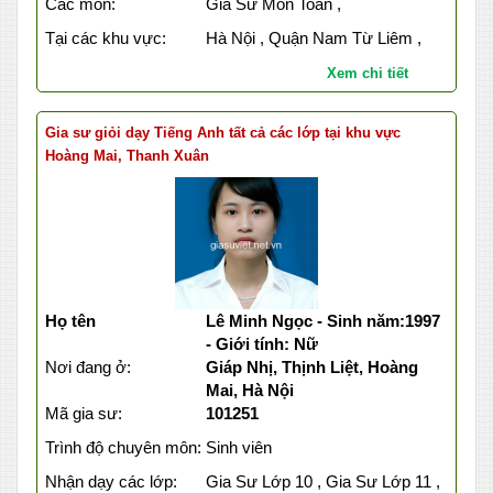
Các môn:
Gia Sư Môn Toán ,
Tại các khu vực:
Hà Nội , Quận Nam Từ Liêm ,
Xem chi tiết
Gia sư giỏi dạy Tiếng Anh tất cả các lớp tại khu vực
Hoàng Mai, Thanh Xuân
Họ tên
Lê Minh Ngọc - Sinh năm:1997
- Giới tính: Nữ
Nơi đang ở:
Giáp Nhị, Thịnh Liệt, Hoàng
Mai, Hà Nội
Mã gia sư:
101251
Trình độ chuyên môn:
Sinh viên
Nhận dạy các lớp:
Gia Sư Lớp 10 , Gia Sư Lớp 11 ,