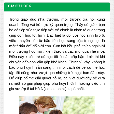
GIA SƯ LỚP 6
Trong giáo dục nhà trường, môi trường xã hội xung
quanh đóng vai trò cực kỳ quan trọng. Thầy cô giáo, bạn
bè có tiếp xúc trực tiếp với trẻ chính là nhân tố quan trọng
giúp con học tốt hơn. Đặc biệt là đối với học sinh lớp 6,
việc chuyển tiếp từ bậc tiểu học sang bậc trung học là
một “ dấu ấn” đối với con. Con bắt bầu phải thích nghi với
môi trường học mới, kiến thức và các mối quan hệ mới.
Điều này khiến trẻ dù học tốt ở các cấp bậc dưới thì khi
chuyển cấp con vẫn gặp khó khăn. Chính vì vậy, không ít
bậc phụ huynh sẵn sàng tìm mọi cách để bé có thể học
tập tốt cũng như vượt qua những trở ngại ban đầu này.
Để giúp bố mẹ giải quyết nỗi lo, bài viết dưới đây sẽ đưa
ra một số giải pháp giúp phụ huynh định hướng việc tìm
gia sư lớp 6 tại Hà Nội cho con hiệu quả nhất.