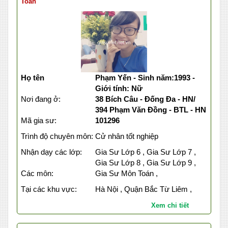
Toán
Họ tên
Phạm Yến - Sinh năm:1993 -
Giới tính: Nữ
Nơi đang ở:
38 Bích Câu - Đống Đa - HN/
394 Phạm Văn Đồng - BTL - HN
Mã gia sư:
101296
Trình độ chuyên môn:
Cử nhân tốt nghiệp
Nhận dạy các lớp:
Gia Sư Lớp 6 , Gia Sư Lớp 7 ,
Gia Sư Lớp 8 , Gia Sư Lớp 9 ,
Các môn:
Gia Sư Môn Toán ,
Tại các khu vực:
Hà Nội , Quận Bắc Từ Liêm ,
Xem chi tiết