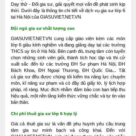
Dạy thử - Đổi gia sư, giải quyết mọi vấn đề phát sinh kịp
thời. Dưới đây là thông tin chi tiết về dịch vụ gia sư lớp 6
tại Hà Nội của GIASUVIET.NET.VN
Đội ngũ gia sư chất lượng cao
GIASUVIET.NET.VN cung cấp giáo viên kèm các môn
lớp 6 giàu kinh nghiệm và đang giảng dạy tại các trường
THCS uy tín ở Hà Nội. Bên cạnh đó, trung tâm còn tuyển
chọn những sinh viên giỏi, thành tích học tập và thi cử
xuất sắc đến từ các trường ĐH Sư phạm Hà Nội, ĐH
Bách Khoa, ĐH Ngoại Thương, ĐH Quốc Gia... Tất
cả gia sư đều được chúng tôi kiểm tra năng lực chuyên
môn, kĩ năng sư phạm và có đầy đủ giấy tờ, lý lịch hợp
pháp, rõ ràng. Mục đích nhằm đảm bảo con bạn tiếp thu
hiệu quả, một nền tảng kiến thức vững chắc và tự tin vào
bản thân.
Chi phí thuê gia sư lớp 6 hợp lý
Giá cả thuê gia sư là vấn đề phụ huynh yêu cầu trung
tâm gia sư minh bạch và công khai. Đến với