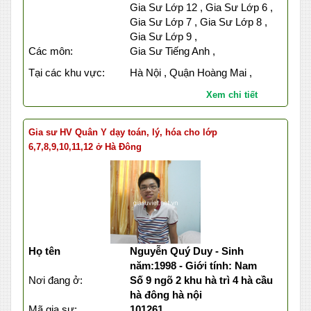
Gia Sư Lớp 12 , Gia Sư Lớp 6 ,
Gia Sư Lớp 7 , Gia Sư Lớp 8 ,
Gia Sư Lớp 9 ,
Các môn:
Gia Sư Tiếng Anh ,
Tại các khu vực:
Hà Nội , Quận Hoàng Mai ,
Xem chi tiết
Gia sư HV Quân Y dạy toán, lý, hóa cho lớp
6,7,8,9,10,11,12 ở Hà Đông
Họ tên
Nguyễn Quý Duy - Sinh
năm:1998 - Giới tính: Nam
Nơi đang ở:
Số 9 ngõ 2 khu hà trì 4 hà cầu
hà đông hà nội
Mã gia sư:
101261