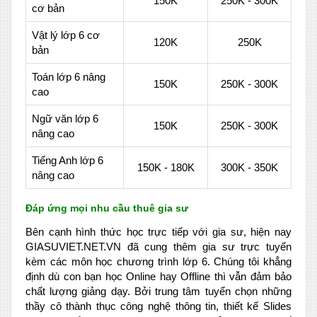
150K
250K - 300K
cơ bản
Vật lý lớp 6 cơ
120K
250K
bản
Toán lớp 6 nâng
150K
250K - 300K
cao
Ngữ văn lớp 6
150K
250K - 300K
nâng cao
Tiếng Anh lớp 6
150K - 180K
300K - 350K
nâng cao
Đáp ứng mọi nhu cầu thuê gia sư
Bên cạnh hình thức học trực tiếp với gia sư, hiện nay
GIASUVIET.NET.VN đã cung thêm gia sư trực tuyến
kèm các môn học chương trình lớp 6. Chúng tôi khẳng
định dù con bạn học Online hay Offline thì vẫn đảm bảo
chất lượng giảng dạy. Bởi trung tâm tuyển chọn những
thầy cô thành thục công nghệ thông tin, thiết kế Slides