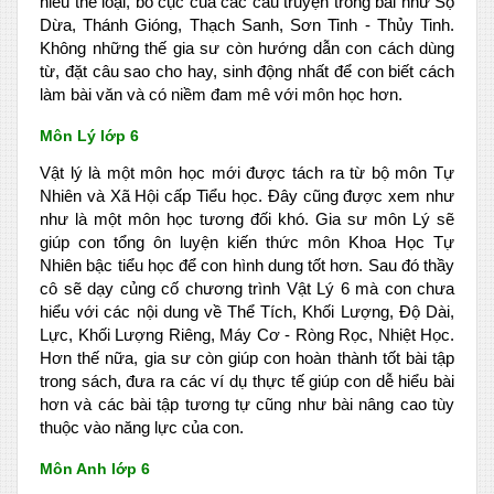
hiểu thể loại, bố cục của các câu truyện trong bài như Sọ
Dừa, Thánh Gióng, Thạch Sanh, Sơn Tinh - Thủy Tinh.
Không những thế gia sư còn hướng dẫn con cách dùng
từ, đặt câu sao cho hay, sinh động nhất để con biết cách
làm bài văn và có niềm đam mê với môn học hơn.
Môn Lý lớp 6
Vật lý là một môn học mới được tách ra từ bộ môn Tự
Nhiên và Xã Hội cấp Tiểu học. Đây cũng được xem như
như là một môn học tương đối khó. Gia sư môn Lý sẽ
giúp con tổng ôn luyện kiến thức môn Khoa Học Tự
Nhiên bậc tiểu học để con hình dung tốt hơn. Sau đó thầy
cô sẽ dạy củng cố chương trình Vật Lý 6 mà con chưa
hiểu với các nội dung về Thể Tích, Khối Lượng, Độ Dài,
Lực, Khối Lượng Riêng, Máy Cơ - Ròng Rọc, Nhiệt Học.
Hơn thế nữa, gia sư còn giúp con hoàn thành tốt bài tập
trong sách, đưa ra các ví dụ thực tế giúp con dễ hiểu bài
hơn và các bài tập tương tự cũng như bài nâng cao tùy
thuộc vào năng lực của con.
Môn Anh lớp 6