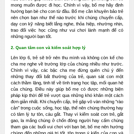
mong muốn được đi học. Chính vì vậy, bố mẹ hãy định
hướng bạn bè cho con từ đầu. Bố mẹ cần khuyên bảo trẻ
nên chọn bạn như thế nào trước khi chúng chuyển cấp,
dạy con kỹ năng biết lắng nghe, thỏa hiệp, nhường nhịn,
trao đổi việc học cũng như vui chơi lành mạnh để có
những người bạn tốt.
2. Quan tâm con và kiểm soát hợp lý
Lên lớp 6, trẻ sẽ trở nên thu mình và không còn kể cho
cha mẹ nghe về trường lớp của chúng nhiều như trước.
Chính vì vậy, các bậc cha mẹ đừng quên chú ý đến
những thay đổi bất thường của trẻ, quan sát con một
cách thầm lặng, tinh tế về tình trạng học tập, mối quan hệ
của chúng. Điều này giúp bố mẹ có được những biện
pháp kịp thời để trẻ vượt qua những khó khăn một cách
đơn giản nhất. Khi chuyển cấp, trẻ gặp vô vàn những “rào
cản” trong cuộc sống, học tập, thế nên chúng thường hay
có tâm lý tự tôn, cáu gắt. Thay vì kiểm soát con trẻ, gắt
gao, la mắng chúng ở chốn đông người hay cấm chúng
tham gia các buổi vui chơi với bạn bè, bố mẹ nên hướng
chúng đến những giá trị tốt, tôn trọng ý kiến của con và