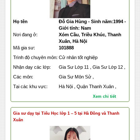
Họ tên
Đỗ Gia Hùng - Sinh năm:1994 -
Giới tính: Nam
Nơi đang ở:
Xóm Cầu, Triều Khúc, Thanh
Xuân, Hà Nội
Mã gia sư:
101888
Trình độ chuyên môn:
Cử nhân tốt nghiệp
Nhận dạy các lớp:
Gia Sư Lớp 11 , Gia Sư Lớp 12 ,
Các môn:
Gia Sư Môn Sử ,
Tại các khu vực:
Hà Nội , Quận Thanh Xuân ,
Xem chi tiết
Gia sư dạy tại Tiểu Học lớp 1 – 5 tại Hà Đông và Thanh
Xuân