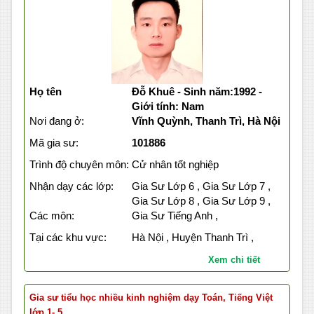
Họ tên
Đỗ Khuê - Sinh năm:1992 -
Giới tính: Nam
Nơi đang ở:
Vĩnh Quỳnh, Thanh Trì, Hà Nội
Mã gia sư:
101886
Trình độ chuyên môn:
Cử nhân tốt nghiệp
Nhận dạy các lớp:
Gia Sư Lớp 6 , Gia Sư Lớp 7 ,
Gia Sư Lớp 8 , Gia Sư Lớp 9 ,
Các môn:
Gia Sư Tiếng Anh ,
Tại các khu vực:
Hà Nội , Huyện Thanh Trì ,
Xem chi tiết
Gia sư tiểu học nhiều kinh nghiệm dạy Toán, Tiếng Việt
lớp 1- 5