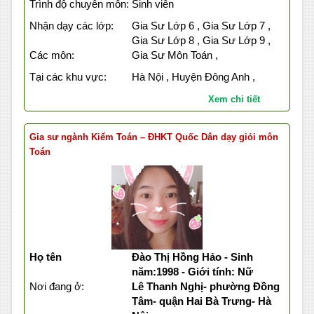
Trình độ chuyên môn:
Sinh viên
Nhận dạy các lớp:
Gia Sư Lớp 6 , Gia Sư Lớp 7 ,
Gia Sư Lớp 8 , Gia Sư Lớp 9 ,
Các môn:
Gia Sư Môn Toán ,
Tại các khu vực:
Hà Nội , Huyện Đông Anh ,
Xem chi tiết
Gia sư ngành Kiểm Toán – ĐHKT Quốc Dân dạy giỏi môn
Toán
Họ tên
Đào Thị Hồng Hảo - Sinh
năm:1998 - Giới tính: Nữ
Nơi đang ở:
Lê Thanh Nghị- phường Đồng
Tâm- quận Hai Bà Trưng- Hà