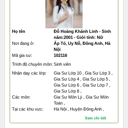
Họ tên
Đỗ Hoàng Khánh Linh - Sinh
năm:2001 - Giới tính: Nữ
Nơi đang ở:
Ấp Tó, Uy Nỗ, Đông Anh, Hà
Nội
Mã gia sư:
102116
Trình độ chuyên môn:
Sinh viên
Nhận dạy các lớp:
Gia Sư Lớp 10 , Gia Sư Lớp 3 ,
Gia Sư Lớp 4 , Gia Sư Lớp 5 ,
Gia Sư Lớp 6 , Gia Sư Lớp 7 ,
Gia Sư Lớp 8 ,
Các môn:
Gia Sư Môn Lý , Gia Sư Môn
Toán ,
Tại các khu vực:
Hà Nội , Huyện Đông Anh ,
Xem chi tiết