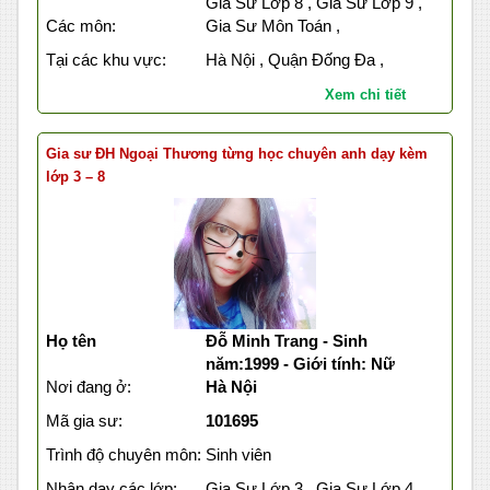
Gia Sư Lớp 8 , Gia Sư Lớp 9 ,
Các môn:
Gia Sư Môn Toán ,
Tại các khu vực:
Hà Nội , Quận Đống Đa ,
Xem chi tiết
Gia sư ĐH Ngoại Thương từng học chuyên anh dạy kèm
lớp 3 – 8
Họ tên
Đỗ Minh Trang - Sinh
năm:1999 - Giới tính: Nữ
Nơi đang ở:
Hà Nội
Mã gia sư:
101695
Trình độ chuyên môn:
Sinh viên
Nhận dạy các lớp:
Gia Sư Lớp 3 , Gia Sư Lớp 4 ,