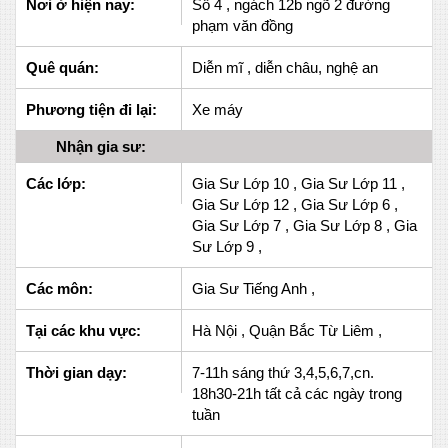
Nơi ở hiện nay:
Số 4 , ngách 12b ngõ 2 đường
phạm văn đồng
Quê quán:
Diễn mĩ , diễn châu, nghệ an
Phương tiện đi lại:
Xe máy
Nhận gia sư:
Các lớp:
Gia Sư Lớp 10 , Gia Sư Lớp 11 ,
Gia Sư Lớp 12 , Gia Sư Lớp 6 ,
Gia Sư Lớp 7 , Gia Sư Lớp 8 , Gia
Sư Lớp 9 ,
Các môn:
Gia Sư Tiếng Anh ,
Tại các khu vực:
Hà Nội , Quận Bắc Từ Liêm ,
Thời gian dạy:
7-11h sáng thứ 3,4,5,6,7,cn.
18h30-21h tất cả các ngày trong
tuần