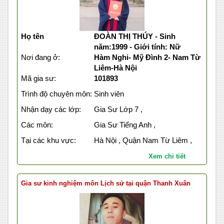
Họ tên
ĐOÀN THỊ THÚY - Sinh
năm:1999 - Giới tính: Nữ
Nơi đang ở:
Hàm Nghi- Mỹ Đình 2- Nam Từ
Liêm-Hà Nội
Mã gia sư:
101893
Trình độ chuyên môn:
Sinh viên
Nhận dạy các lớp:
Gia Sư Lớp 7 ,
Các môn:
Gia Sư Tiếng Anh ,
Tại các khu vực:
Hà Nội , Quận Nam Từ Liêm ,
Xem chi tiết
Gia sư kinh nghiệm môn Lịch sử tại quận Thanh Xuân