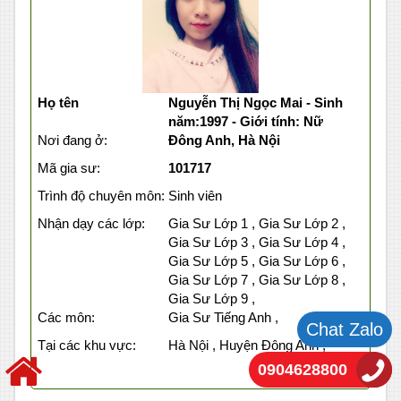
Họ tên
Nguyễn Thị Ngọc Mai - Sinh
năm:1997 - Giới tính: Nữ
Nơi đang ở:
Đông Anh, Hà Nội
Mã gia sư:
101717
Trình độ chuyên môn:
Sinh viên
Nhận dạy các lớp:
Gia Sư Lớp 1 , Gia Sư Lớp 2 ,
Gia Sư Lớp 3 , Gia Sư Lớp 4 ,
Gia Sư Lớp 5 , Gia Sư Lớp 6 ,
Gia Sư Lớp 7 , Gia Sư Lớp 8 ,
Gia Sư Lớp 9 ,
Các môn:
Gia Sư Tiếng Anh ,
Chat Zalo
Tại các khu vực:
Hà Nội , Huyện Đông Anh ,
0904628800
Xem chi tiết