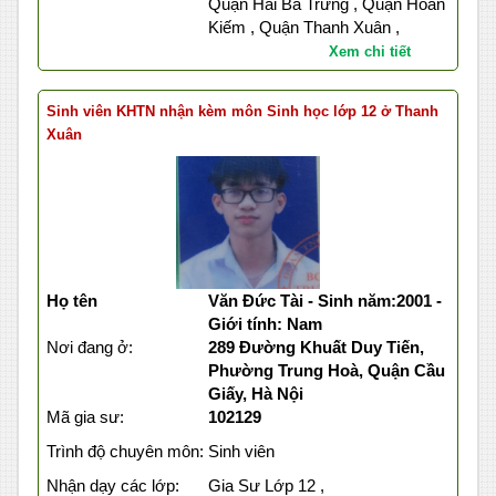
Quận Hai Bà Trưng , Quận Hoàn
Kiếm , Quận Thanh Xuân ,
Xem chi tiết
Sinh viên KHTN nhận kèm môn Sinh học lớp 12 ở Thanh
Xuân
Họ tên
Văn Đức Tài - Sinh năm:2001 -
Giới tính: Nam
Nơi đang ở:
289 Đường Khuất Duy Tiến,
Phường Trung Hoà, Quận Cầu
Giấy, Hà Nội
Mã gia sư:
102129
Trình độ chuyên môn:
Sinh viên
Nhận dạy các lớp:
Gia Sư Lớp 12 ,