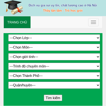
Dịch vụ gia sư uy tín, chất lượng cao ở Hà Nội
Thầy tận tâm - Trò học giỏi
TRANG CHỦ
Toggle
navigati