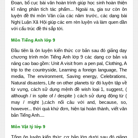
Đoạn, bố cục bài văn hoàn trình giúp học sinh hoàn thiện
kĩ năng phân tích tác phẩm... Ngoài ra, gia sư còn ôn
luyện đề thi môn Văn của các năm trước, các dạng bài
Nghị Luận Xã Hội giúp các em rèn luyện và làm quen dần
với cấu trúc đề thi sắp tới.
Môn Tiếng Anh lớp 9
Đầu tiên là ôn luyện kiến thức cơ bản sau đó giảng dạy
chương trình môn Tiếng Anh lớp 9 các dạng cơ bản và
nâng cao bao gồm: Unit A visit from a pen pal, Clothing, A
trip to the countryside, Learning a foreign language, The
media, The environment, Saving energy, Celebrations,
Natural disasters, Life on other planets từ đó luyện tập về
từ vựng, cách sử dụng mệnh đề wish loại 1, suggest, (
although / in spite of / despite ) cách sử dụng động từ (
may / might ),cách nối câu với and, because, so,
however... thời quá khứ đơn, hiện tại hoàn thành, viết văn
bản Tiếng Anh....
Môn Vật lý lớp 9
Tổng ôn luyện kiến thức cơ bản lớp dưới sau đó giảng