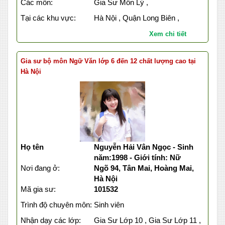
Các môn:
Gia Sư Môn Lý ,
Tại các khu vực:
Hà Nội , Quận Long Biên ,
Xem chi tiết
Gia sư bộ môn Ngữ Văn lớp 6 đến 12 chất lượng cao tại
Hà Nội
Họ tên
Nguyễn Hải Vân Ngọc - Sinh
năm:1998 - Giới tính: Nữ
Nơi đang ở:
Ngõ 94, Tân Mai, Hoàng Mai,
Hà Nội
Mã gia sư:
101532
Trình độ chuyên môn:
Sinh viên
Nhận dạy các lớp:
Gia Sư Lớp 10 , Gia Sư Lớp 11 ,