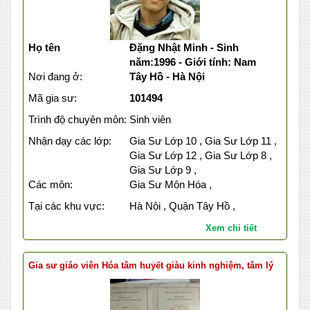
Họ tên
Đặng Nhật Minh - Sinh
năm:1996 - Giới tính: Nam
Nơi đang ở:
Tây Hồ - Hà Nội
Mã gia sư:
101494
Trình độ chuyên môn:
Sinh viên
Nhận dạy các lớp:
Gia Sư Lớp 10 , Gia Sư Lớp 11 ,
Gia Sư Lớp 12 , Gia Sư Lớp 8 ,
Gia Sư Lớp 9 ,
Các môn:
Gia Sư Môn Hóa ,
Tại các khu vực:
Hà Nội , Quận Tây Hồ ,
Xem chi tiết
Gia sư giáo viên Hóa tâm huyết giàu kinh nghiệm, tâm lý