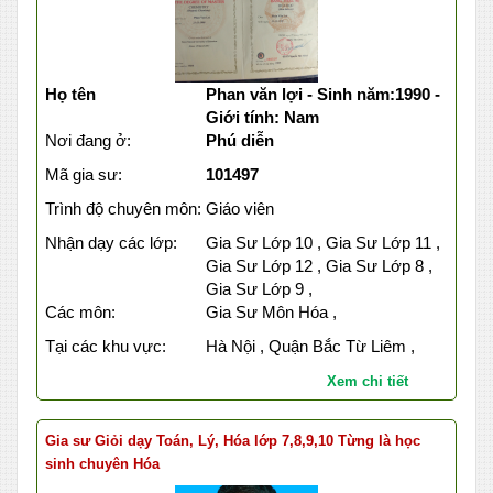
Họ tên
Phan văn lợi - Sinh năm:1990 -
Giới tính: Nam
Nơi đang ở:
Phú diễn
Mã gia sư:
101497
Trình độ chuyên môn:
Giáo viên
Nhận dạy các lớp:
Gia Sư Lớp 10 , Gia Sư Lớp 11 ,
Gia Sư Lớp 12 , Gia Sư Lớp 8 ,
Gia Sư Lớp 9 ,
Các môn:
Gia Sư Môn Hóa ,
Tại các khu vực:
Hà Nội , Quận Bắc Từ Liêm ,
Xem chi tiết
Gia sư Giỏi dạy Toán, Lý, Hóa lớp 7,8,9,10 Từng là học
sinh chuyên Hóa