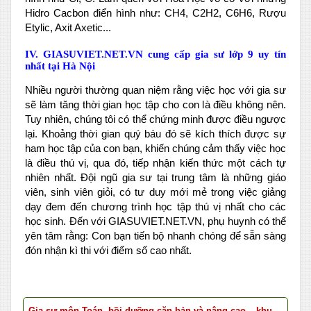
Hidro Cacbon điển hình như: CH4, C2H2, C6H6, Rượu
Etylic, Axit Axetic...
IV. GIASUVIET.NET.VN cung cấp gia sư lớp 9 uy tín
nhất tại Hà Nội
Nhiều người thường quan niệm rằng việc học với gia sư
sẽ làm tăng thời gian học tập cho con là điều không nên.
Tuy nhiên, chúng tôi có thể chứng minh được điều ngược
lại. Khoảng thời gian quý báu đó sẽ kích thích được sự
ham học tập của con bạn, khiến chúng cảm thấy việc học
là điều thú vị, qua đó, tiếp nhận kiến thức một cách tự
nhiên nhất. Đội ngũ gia sư tại trung tâm là những giáo
viên, sinh viên giỏi, có tư duy mới mẻ trong việc giảng
dạy đem đến chương trình học tập thú vị nhất cho các
học sinh. Đến với GIASUVIET.NET.VN, phụ huynh có thể
yên tâm rằng: Con bạn tiến bộ nhanh chóng để sẵn sàng
đón nhận kì thi với điểm số cao nhất.
Gia sư môn Toán, bồi dưỡng căn bản và nâng cao – khu