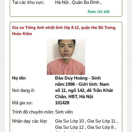
Tại các khu vực:
Hà Nội , Quận Ba Đình ,
Xem chi tiết
Gia sư Tiếng Anh nhiệt tình lớp 8-12, quận Hai Bà Trưng,
Hoàn Kiếm
Họ tên
Đào Duy Hoàng - Sinh
năm:1996 - Giới tính: Nam
Nơi đang ở:
số 11, ngõ 142, đê Trần Khát
Chân, HBT, Hà Nội
Mã gia sư:
101428
Trình độ chuyên môn:
Sinh viên
Nhận dạy các lớp:
Gia Sư Lớp 10 , Gia Sư Lớp 11 ,
Gia Sư Lớp 12 , Gia Sư Lớp 8 ,