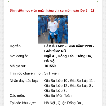
Sinh viên học viên ngân hàng gia sư môn toán lớp 6 – 12
Họ tên
Lê Kiều Anh - Sinh năm:1998 -
Giới tính: Nữ
Nơi đang ở:
Ngõ 41, Đông Tác , Đống Đa,
Hà Nội
Mã gia sư:
101550
Trình độ chuyên môn:
Sinh viên
Nhận dạy các lớp:
Gia Sư Lớp 10 , Gia Sư Lớp 11 ,
Gia Sư Lớp 12 , Gia Sư Lớp 8 ,
Gia Sư Lớp 9 ,
Các môn:
Gia Sư Môn Toán ,
Tại các khu vực:
Hà Nội , Quận Đống Đa ,