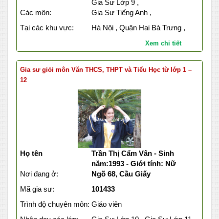
Gia Sư Lớp 9 ,
Các môn:
Gia Sư Tiếng Anh ,
Tại các khu vực:
Hà Nội , Quận Hai Bà Trưng ,
Xem chi tiết
Gia sư giỏi môn Văn THCS, THPT và Tiểu Học từ lớp 1 –
12
Họ tên
Trần Thị Cẩm Vân - Sinh
năm:1993 - Giới tính: Nữ
Nơi đang ở:
Ngõ 68, Cầu Giấy
Mã gia sư:
101433
Trình độ chuyên môn:
Giáo viên