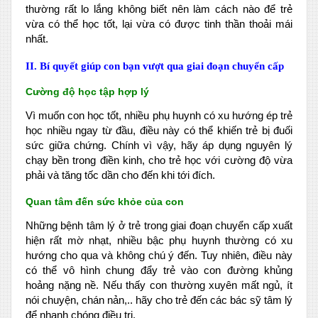
thường rất lo lắng không biết nên làm cách nào để trẻ
vừa có thể học tốt, lại vừa có được tinh thần thoải mái
nhất.
II. Bí quyết giúp con bạn vượt qua giai đoạn chuyển cấp
Cường độ học tập hợp lý
Vì muốn con học tốt, nhiều phụ huynh có xu hướng ép trẻ
học nhiều ngay từ đầu, điều này có thể khiến trẻ bị đuối
sức giữa chứng. Chính vì vậy, hãy áp dụng nguyên lý
chạy bền trong điền kinh, cho trẻ học với cường độ vừa
phải và tăng tốc dần cho đến khi tới đích.
Quan tâm đến sức khỏe của con
Những bệnh tâm lý ở trẻ trong giai đoạn chuyển cấp xuất
hiện rất mờ nhạt, nhiều bậc phụ huynh thường có xu
hướng cho qua và không chú ý đến. Tuy nhiên, điều này
có thể vô hình chung đẩy trẻ vào con đường khủng
hoảng nặng nề. Nếu thấy con thường xuyên mất ngủ, ít
nói chuyện, chán nản,.. hãy cho trẻ đến các bác sỹ tâm lý
để nhanh chóng điều trị.