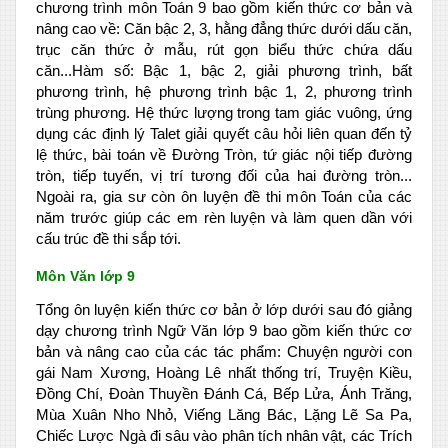
chương trình môn Toán 9 bao gồm kiến thức cơ bản và
nâng cao về: Căn bậc 2, 3, hằng đẳng thức dưới dấu căn,
trục căn thức ở mẫu, rút gọn biểu thức chứa dấu
căn...Hàm số: Bậc 1, bậc 2, giải phương trình, bất
phương trình, hệ phương trình bậc 1, 2, phương trình
trùng phương. Hệ thức lượng trong tam giác vuông, ứng
dụng các định lý Talet giải quyết câu hỏi liên quan đến tỷ
lệ thức, bài toán về Đường Tròn, tứ giác nội tiếp đường
tròn, tiếp tuyến, vị trí tương đối của hai đường tròn...
Ngoài ra, gia sư còn ôn luyện đề thi môn Toán của các
năm trước giúp các em rèn luyện và làm quen dần với
cấu trúc đề thi sắp tới.
Môn Văn lớp 9
Tổng ôn luyện kiến thức cơ bản ở lớp dưới sau đó giảng
dạy chương trình Ngữ Văn lớp 9 bao gồm kiến thức cơ
bản và nâng cao của các tác phẩm: Chuyện người con
gái Nam Xương, Hoàng Lê nhất thống trí, Truyện Kiều,
Đồng Chí, Đoàn Thuyền Đánh Cá, Bếp Lửa, Ánh Trăng,
Mùa Xuân Nho Nhỏ, Viếng Lăng Bác, Lặng Lẽ Sa Pa,
Chiếc Lược Ngà đi sâu vào phân tích nhân vật, các Trích