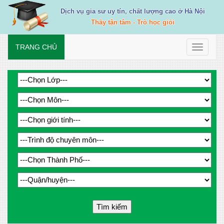
Dịch vụ gia sư uy tín, chất lượng cao ở Hà Nội
Thầy tận tâm - Trò học giỏi
TRANG CHỦ
Toggle
navigati