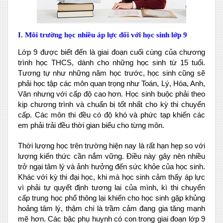
I. Môi trường học nhiều áp lực đối với học sinh lớp 9
Lớp 9 được biết đến là giai đoạn cuối cùng của chương
trình học THCS, dành cho những học sinh từ 15 tuổi.
Tương tự như những năm học trước, học sinh cũng sẽ
phải học tập các môn quan trọng như Toán, Lý, Hóa, Anh,
Văn nhưng với cấp độ cao hơn. Học sinh buộc phải theo
kịp chương trình và chuẩn bị tốt nhất cho kỳ thi chuyển
cấp. Các môn thi đều có độ khó và phức tạp khiến các
em phải trải đều thời gian biểu cho từng môn.
Thời lượng học trên trường hiện nay là rất hạn hẹp so với
lượng kiến thức cần nắm vững. Điều này gây nên nhiều
trở ngại tâm lý và ảnh hưởng đến sức khỏe của học sinh.
Khác với kỳ thi đại học, khi mà học sinh cảm thấy áp lực
vì phải tự quyết định tương lai của mình, kì thi chuyển
cấp trung học phổ thông lại khiến cho học sinh gặp khủng
hoảng tâm lý, thậm chí là trầm cảm đang gia tăng mạnh
mẽ hơn. Các bậc phụ huynh có con trong giai đoạn lớp 9