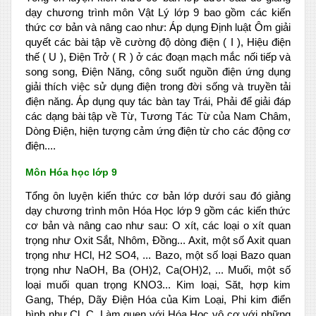
dạy chương trình môn Vật Lý lớp 9 bao gồm các kiến
thức cơ bản và nâng cao như: Áp dụng Định luật Ôm giải
quyết các bài tập về cường độ dòng điện ( I ), Hiệu điện
thế ( U ), Điện Trở ( R ) ở các đoạn mạch mắc nối tiếp và
song song, Điện Năng, công suốt nguồn điện ứng dụng
giải thích việc sử dụng điện trong đời sống và truyền tải
điện năng. Áp dụng quy tác bàn tay Trái, Phải để giải đáp
các dạng bài tập về Từ, Tương Tác Từ của Nam Châm,
Dòng Điện, hiện tượng cảm ứng điện từ cho các động cơ
điện....
Môn Hóa học lớp 9
Tổng ôn luyện kiến thức cơ bản lớp dưới sau đó giảng
dạy chương trình môn Hóa Học lớp 9 gồm các kiến thức
cơ bản và nâng cao như sau: O xít, các loại o xít quan
trọng như Oxit Sắt, Nhôm, Đồng... Axit, một số Axit quan
trọng như HCl, H2 SO4, ... Bazo, một số loại Bazo quan
trọng như NaOH, Ba (OH)2, Ca(OH)2, ... Muối, một số
loại muối quan trọng KNO3... Kim loại, Săt, hợp kim
Gang, Thép, Dãy Điện Hóa của Kim Loại, Phi kim điển
hình như Cl, C. Làm quen với Hóa Học vô cơ với những