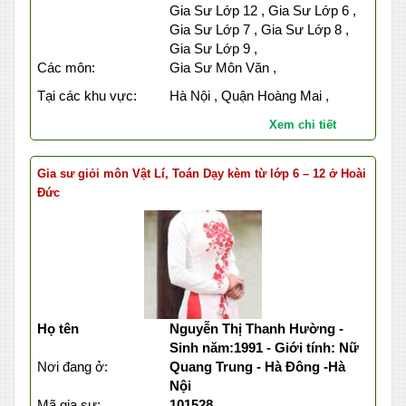
Gia Sư Lớp 12 , Gia Sư Lớp 6 ,
Gia Sư Lớp 7 , Gia Sư Lớp 8 ,
Gia Sư Lớp 9 ,
Các môn:
Gia Sư Môn Văn ,
Tại các khu vực:
Hà Nội , Quận Hoàng Mai ,
Xem chi tiết
Gia sư giỏi môn Vật Lí, Toán Dạy kèm từ lớp 6 – 12 ở Hoài
Đức
Họ tên
Nguyễn Thị Thanh Hường -
Sinh năm:1991 - Giới tính: Nữ
Nơi đang ở:
Quang Trung - Hà Đông -Hà
Nội
Mã gia sư:
101528