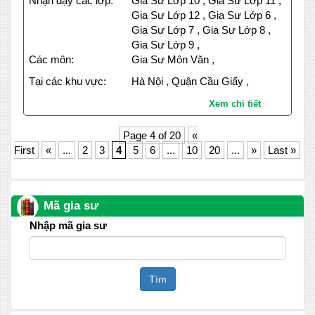
Nhận dạy các lớp:
Gia Sư Lớp 10 , Gia Sư Lớp 11 ,
Gia Sư Lớp 12 , Gia Sư Lớp 6 ,
Gia Sư Lớp 7 , Gia Sư Lớp 8 ,
Gia Sư Lớp 9 ,
Các môn:
Gia Sư Môn Văn ,
Tại các khu vực:
Hà Nội , Quận Cầu Giấy ,
Xem chi tiết
Page 4 of 20
«
First
«
...
2
3
4
5
6
...
10
20
...
»
Last »
Mã gia sư
Nhập mã gia sư
Tìm