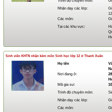
Trình độ chuyên môn:
Gi
Nhận dạy các lớp:
Gi
12
Các môn:
Gi
Tại các khu vực:
Hà
Qu
Ho
Sinh viên KHTN nhận kèm môn Sinh học lớp 12 ở Thanh Xuân
Họ tên
Vă
N
Nơi đang ở:
2
H
Mã gia sư:
1
Trình độ chuyên môn:
Si
Nhận dạy các lớp:
Gi
Các môn:
Gi