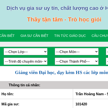
Dịch vụ gia sư uy tín, chất lượng cao ở 
Thầy tận tâm - Trò học giỏi
CẦN BIẾT
GIA SƯ CẦN BIẾT
TIN TỨC GIÁO DỤC
CÂU CHUY
Giảng viên Đại học, dạy kèm HS các lớp m
Thông tin cá nhân:
Họ tên:
Trần Hoàng Nam - S
Mã gia sư:
101420