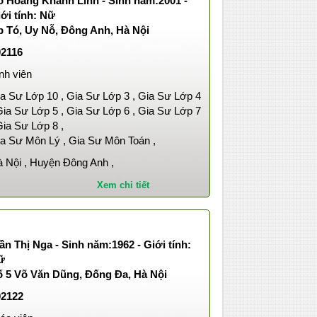
ỗ Hoàng Khánh Linh - Sinh năm:2001 -
ới tính: Nữ
p Tó, Uy Nỗ, Đông Anh, Hà Nội
02116
nh viên
a Sư Lớp 10 , Gia Sư Lớp 3 , Gia Sư Lớp 4
Gia Sư Lớp 5 , Gia Sư Lớp 6 , Gia Sư Lớp 7
Gia Sư Lớp 8 ,
a Sư Môn Lý , Gia Sư Môn Toán ,
 Nội , Huyện Đông Anh ,
Xem chi tiết
ần Thị Nga - Sinh năm:1962 - Giới tính:
ữ
ố 5 Võ Văn Dũng, Đống Đa, Hà Nội
02122