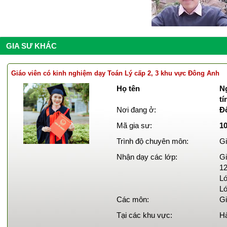
GIA SƯ KHÁC
Giáo viên có kinh nghiệm dạy Toán Lý cấp 2, 3 khu vực Đông Anh
Họ tên
Ng
tí
Nơi đang ở:
Đ
Mã gia sư:
1
Trình độ chuyên môn:
Gi
Nhận dạy các lớp:
Gi
12
Lớ
Lớ
Các môn:
Gi
Tại các khu vực:
Hà