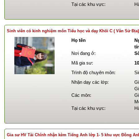
Tại các khu vực:
Hà
Sinh viên có kinh nghiệm môn Tiểu học và dạy Khối C ( Văn Sử Địa)
Họ tên
Ng
tí
Nơi đang ở:
S
Mã gia sư:
1
Trình độ chuyên môn:
Si
Nhận dạy các lớp:
Gi
Gi
Các môn:
Gi
Mô
Tại các khu vực:
Hà
Gia sư HV Tài Chính nhận kèm Tiếng Anh lớp 1- 5 khu vực Đông An