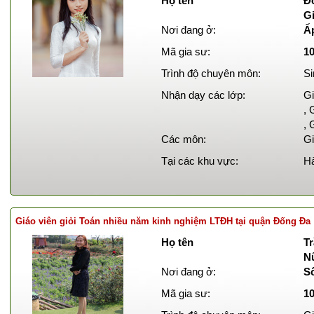
Họ tên
Đ
Gi
Nơi đang ở:
Ấ
Mã gia sư:
1
Trình độ chuyên môn:
Si
Nhận dạy các lớp:
Gi
, 
, 
Các môn:
Gi
Tại các khu vực:
Hà
Giáo viên giỏi Toán nhiều năm kinh nghiệm LTĐH tại quận Đống Đa
Họ tên
Tr
N
Nơi đang ở:
S
Mã gia sư:
1