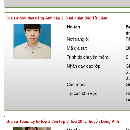
Gia sư giỏi dạy tiếng Anh cấp 2, 3 tại quận Bắc Từ Liêm
Họ tên
B
t
Nơi đang ở:
T
Mã gia sư:
1
Trình độ chuyên môn:
Si
Nhận dạy các lớp:
Gi
6 
9 
Các môn:
Gi
Tại các khu vực:
Hà
Li
Gia sư Toán, Lý từ lớp 3 đến lớp 8, lớp 10 tại huyện Đông Anh