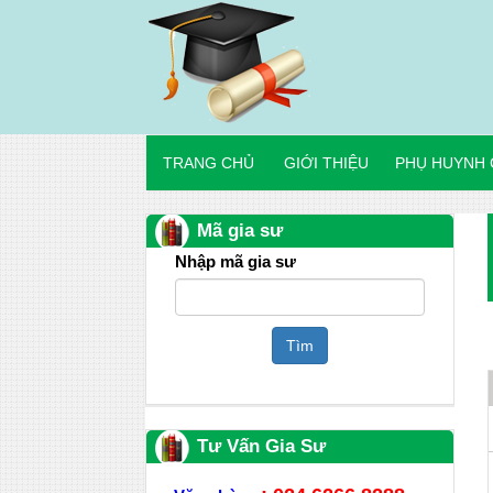
TRANG CHỦ
GIỚI THIỆU
PHỤ HUYNH 
Mã gia sư
Nhập mã gia sư
Tìm
Tư Vấn Gia Sư