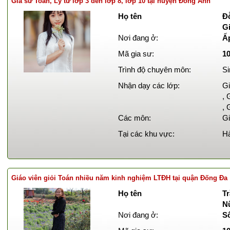
Gia sư Toán, Lý từ lớp 3 đến lớp 8, lớp 10 tại huyện Đông Anh
Họ tên
Đ
Gi
Nơi đang ở:
Ấ
Mã gia sư:
1
Trình độ chuyên môn:
Si
Nhận dạy các lớp:
Gi
, 
, 
Các môn:
Gi
Tại các khu vực:
Hà
Giáo viên giỏi Toán nhiều năm kinh nghiệm LTĐH tại quận Đống Đa
Họ tên
Tr
N
Nơi đang ở:
S