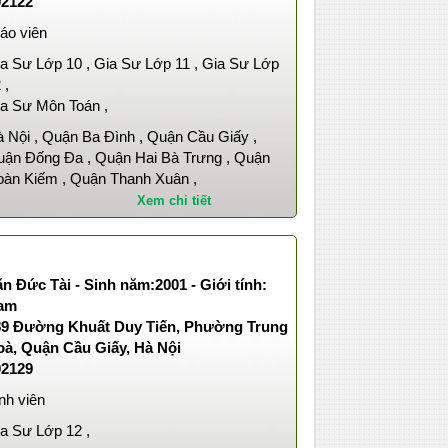
02122
áo viên
a Sư Lớp 10 , Gia Sư Lớp 11 , Gia Sư Lớp
 ,
a Sư Môn Toán ,
 Nội , Quận Ba Đình , Quận Cầu Giấy ,
ận Đống Đa , Quận Hai Bà Trưng , Quận
àn Kiếm , Quận Thanh Xuân ,
Xem chi tiết
n Đức Tài - Sinh năm:2001 - Giới tính:
am
89 Đường Khuất Duy Tiến, Phường Trung
oà, Quận Cầu Giấy, Hà Nội
02129
nh viên
a Sư Lớp 12 ,