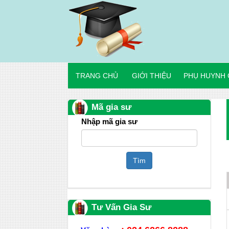
TRANG CHỦ
GIỚI THIỆU
PHỤ HUYNH 
Mã gia sư
Nhập mã gia sư
Tìm
Tư Vấn Gia Sư