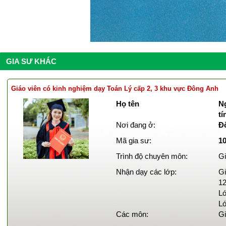
GIA SƯ KHÁC
Giáo viên có kinh nghiệm dạy Toán Lý cấp 2, 3 khu vực Đông Anh
Họ tên
Ng
tí
Nơi đang ở:
Đ
Mã gia sư:
1
Trình độ chuyên môn:
Gi
Nhận dạy các lớp:
Gi
12
Lớ
Lớ
Các môn:
Gi