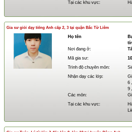
Tại các khu vực:
Hà
Gia sư giỏi dạy tiếng Anh cấp 2, 3 tại quận Bắc Từ Liêm
Họ tên
B
t
Nơi đang ở:
T
Mã gia sư:
1
Trình độ chuyên môn:
Si
Nhận dạy các lớp:
Gi
6 
9 
Các môn:
Gi
Tại các khu vực:
Hà
Li