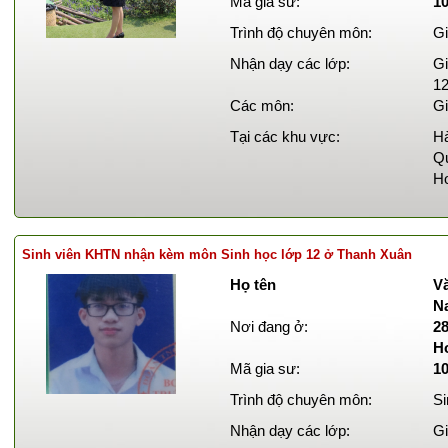
Mã gia sư:
1
Trình độ chuyên môn:
Gi
Nhận dạy các lớp:
Gi
12
Các môn:
Gi
Tại các khu vực:
Hà
Qu
Ho
Sinh viên KHTN nhận kèm môn Sinh học lớp 12 ở Thanh Xuân
Họ tên
Vă
N
Nơi đang ở:
2
H
Mã gia sư:
1
Trình độ chuyên môn:
Si
Nhận dạy các lớp:
Gi