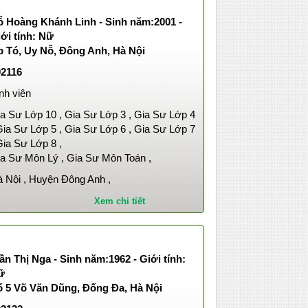
ỗ Hoàng Khánh Linh - Sinh năm:2001 -
ới tính: Nữ
p Tó, Uy Nỗ, Đông Anh, Hà Nội
02116
nh viên
a Sư Lớp 10 , Gia Sư Lớp 3 , Gia Sư Lớp 4
Gia Sư Lớp 5 , Gia Sư Lớp 6 , Gia Sư Lớp 7
Gia Sư Lớp 8 ,
a Sư Môn Lý , Gia Sư Môn Toán ,
 Nội , Huyện Đông Anh ,
Xem chi tiết
ần Thị Nga - Sinh năm:1962 - Giới tính:
ữ
ố 5 Võ Văn Dũng, Đống Đa, Hà Nội