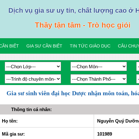
Dịch vụ gia sư uy tín, chất lượng cao ở 
Thầy tận tâm - Trò học giỏi
CẦN BIẾT
GIA SƯ CẦN BIẾT
TIN TỨC GIÁO DỤC
CÂU CHUY
Gia sư sinh viên đại học Dược nhận môn toán, hó
Thông tin cá nhân:
Họ tên:
Nguyễn Quý Dưỡng 
Mã gia sư:
101989