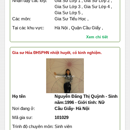
Nhận dạy các lớp:
Gia Sư Lớp 1 , Gia Sư Lớp 2 ,
Gia Sư Lớp 3 , Gia Sư Lớp 4 ,
Gia Sư Lớp 5 ,
Các môn:
Gia Sư Tiểu Học ,
Tại các khu vực:
Hà Nội , Quận Cầu Giấy ,
Xem chi tiết
Gia sư Hóa ĐHSPHN nhiệt huyết, có kinh nghiệm.
Họ tên
Nguyễn Đăng Thị Quỳnh - Sinh
năm:1996 - Giới tính: Nữ
Nơi đang ở:
Cầu Giấy- Hà Nội
Mã gia sư:
101029
Trình độ chuyên môn:
Sinh viên