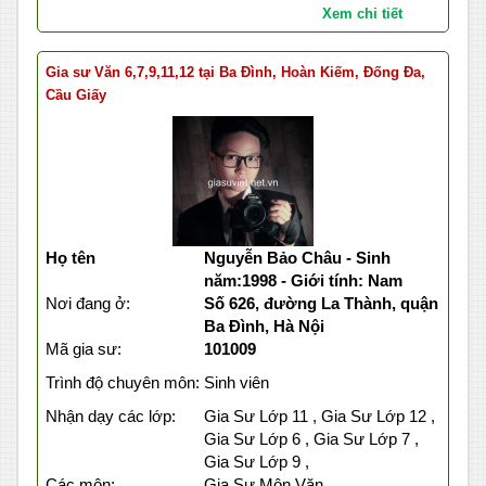
Xem chi tiết
Gia sư Văn 6,7,9,11,12 tại Ba Đình, Hoàn Kiếm, Đống Đa,
Cầu Giấy
Họ tên
Nguyễn Bảo Châu - Sinh
năm:1998 - Giới tính: Nam
Nơi đang ở:
Số 626, đường La Thành, quận
Ba Đình, Hà Nội
Mã gia sư:
101009
Trình độ chuyên môn:
Sinh viên
Nhận dạy các lớp:
Gia Sư Lớp 11 , Gia Sư Lớp 12 ,
Gia Sư Lớp 6 , Gia Sư Lớp 7 ,
Gia Sư Lớp 9 ,
Các môn:
Gia Sư Môn Văn ,