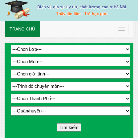
Dịch vụ gia sư uy tín, chất lượng cao ở Hà Nội
Thầy tận tâm - Trò học giỏi
TRANG CHỦ
Toggle
navigati