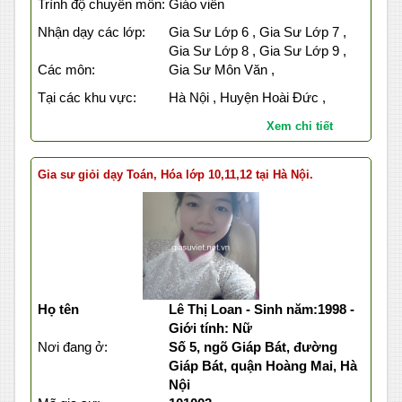
Trình độ chuyên môn:
Giáo viên
Nhận dạy các lớp:
Gia Sư Lớp 6 , Gia Sư Lớp 7 ,
Gia Sư Lớp 8 , Gia Sư Lớp 9 ,
Các môn:
Gia Sư Môn Văn ,
Tại các khu vực:
Hà Nội , Huyện Hoài Đức ,
Xem chi tiết
Gia sư giỏi dạy Toán, Hóa lớp 10,11,12 tại Hà Nội.
Họ tên
Lê Thị Loan - Sinh năm:1998 -
Giới tính: Nữ
Nơi đang ở:
Số 5, ngõ Giáp Bát, đường
Giáp Bát, quận Hoàng Mai, Hà
Nội