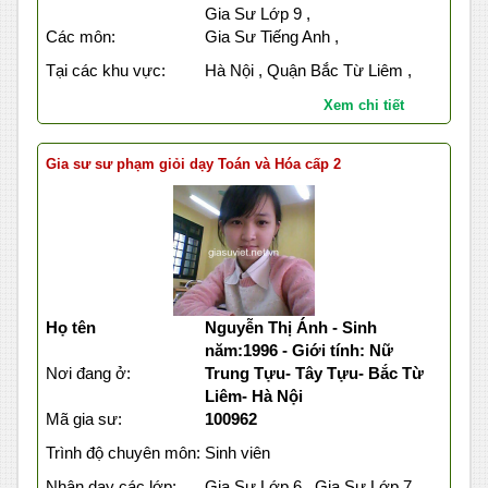
Gia Sư Lớp 9 ,
Các môn:
Gia Sư Tiếng Anh ,
Tại các khu vực:
Hà Nội , Quận Bắc Từ Liêm ,
Xem chi tiết
Gia sư sư phạm giỏi dạy Toán và Hóa cấp 2
Họ tên
Nguyễn Thị Ánh - Sinh
năm:1996 - Giới tính: Nữ
Nơi đang ở:
Trung Tựu- Tây Tựu- Bắc Từ
Liêm- Hà Nội
Mã gia sư:
100962
Trình độ chuyên môn:
Sinh viên
Nhận dạy các lớp:
Gia Sư Lớp 6 , Gia Sư Lớp 7 ,