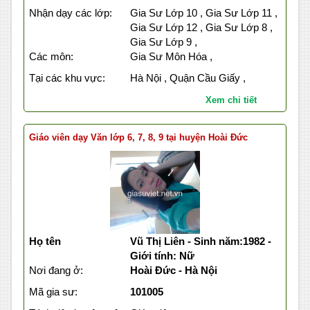
Nhận dạy các lớp:
Gia Sư Lớp 10 , Gia Sư Lớp 11 ,
Gia Sư Lớp 12 , Gia Sư Lớp 8 ,
Gia Sư Lớp 9 ,
Các môn:
Gia Sư Môn Hóa ,
Tại các khu vực:
Hà Nội , Quận Cầu Giấy ,
Xem chi tiết
Giáo viên dạy Văn lớp 6, 7, 8, 9 tại huyện Hoài Đức
Họ tên
Vũ Thị Liên - Sinh năm:1982 -
Giới tính: Nữ
Nơi đang ở:
Hoài Đức - Hà Nội
Mã gia sư:
101005