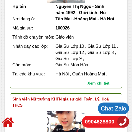
Họ tên
Nguyễn Thị Ngọc - Sinh
năm:1992 - Giới tính: Nữ
Nơi đang ở:
Tân Mai -Hoàng Mai - Hà Nội
Mã gia sư:
100926
Trình độ chuyên môn:
Giáo viên
Nhận dạy các lớp:
Gia Sư Lớp 10 , Gia Sư Lớp 11 ,
Gia Sư Lớp 12 , Gia Sư Lớp 8 ,
Gia Sư Lớp 9 ,
Các môn:
Gia Sư Môn Hóa ,
Tại các khu vực:
Hà Nội , Quận Hoàng Mai ,
Xem chi tiết
Sinh viên Nữ trường KHTN gia sư giỏi Toán, Lý, Hoá
THCS
Chat Zalo
0904628800