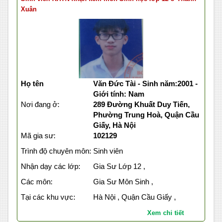
Xuân
Họ tên
Văn Đức Tài - Sinh năm:2001 -
Giới tính: Nam
Nơi đang ở:
289 Đường Khuất Duy Tiến,
Phường Trung Hoà, Quận Cầu
Giấy, Hà Nội
Mã gia sư:
102129
Trình độ chuyên môn:
Sinh viên
Nhận dạy các lớp:
Gia Sư Lớp 12 ,
Các môn:
Gia Sư Môn Sinh ,
Tại các khu vực:
Hà Nội , Quận Cầu Giấy ,
Xem chi tiết