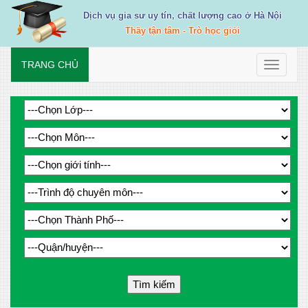
Dịch vụ gia sư uy tín, chất lượng cao ở Hà Nội
Thầy tận tâm - Trò học giỏi
TRANG CHỦ
Toggle
navigati