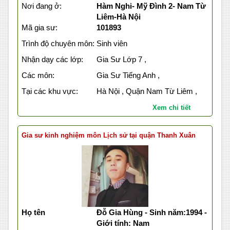
Nơi đang ở:
Hàm Nghi- Mỹ Đình 2- Nam Từ
Liêm-Hà Nội
Mã gia sư:
101893
Trình độ chuyên môn:
Sinh viên
Nhận dạy các lớp:
Gia Sư Lớp 7 ,
Các môn:
Gia Sư Tiếng Anh ,
Tại các khu vực:
Hà Nội , Quận Nam Từ Liêm ,
Xem chi tiết
Gia sư kinh nghiệm môn Lịch sử tại quận Thanh Xuân
Họ tên
Đỗ Gia Hùng - Sinh năm:1994 -
Giới tính: Nam