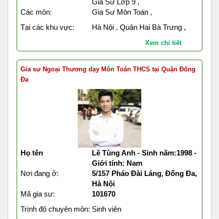
Gia Sư Lớp 9 ,
Các môn:
Gia Sư Môn Toán ,
Tại các khu vực:
Hà Nội , Quận Hai Bà Trưng ,
Xem chi tiết
Gia sư Ngoại Thương dạy Môn Toán THCS tại Quận Đống
Đa
Họ tên
Lê Tùng Anh - Sinh năm:1998 -
Giới tính: Nam
Nơi đang ở:
5/157 Pháo Đài Láng, Đống Đa,
Hà Nội
Mã gia sư:
101670
Trình độ chuyên môn:
Sinh viên