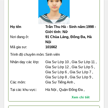
Họ tên
Trần Thu Hà - Sinh năm:1998 -
Giới tính: Nữ
Nơi đang ở:
91 Chùa Láng, Đống Đa, Hà
Nội
Mã gia sư:
101662
Trình độ chuyên môn:
Sinh viên
Nhận dạy các lớp:
Gia Sư Lớp 10 , Gia Sư Lớp 11 ,
Gia Sư Lớp 12 , Gia Sư Lớp 5 ,
Gia Sư Lớp 6 , Gia Sư Lớp 7 ,
Gia Sư Lớp 8 , Gia Sư Lớp 9 ,
Các môn:
Gia Sư Tiếng Anh ,
Tại các khu vực:
Hà Nội , Quận Đống Đa ,
Xem chi tiết