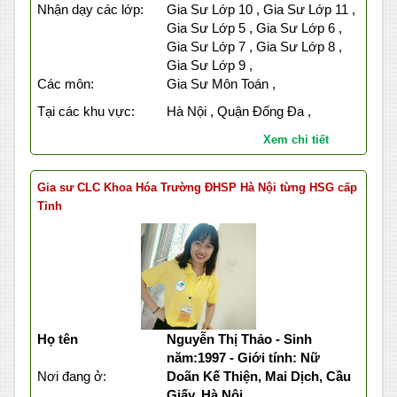
Nhận dạy các lớp:
Gia Sư Lớp 10 , Gia Sư Lớp 11 ,
Gia Sư Lớp 5 , Gia Sư Lớp 6 ,
Gia Sư Lớp 7 , Gia Sư Lớp 8 ,
Gia Sư Lớp 9 ,
Các môn:
Gia Sư Môn Toán ,
Tại các khu vực:
Hà Nội , Quận Đống Đa ,
Xem chi tiết
Gia sư CLC Khoa Hóa Trường ĐHSP Hà Nội từng HSG cấp
Tỉnh
Họ tên
Nguyễn Thị Thảo - Sinh
năm:1997 - Giới tính: Nữ
Nơi đang ở:
Doãn Kế Thiện, Mai Dịch, Cầu
Giấy, Hà Nội