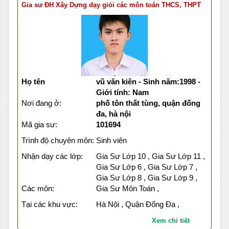
Gia sư ĐH Xây Dựng dạy giỏi các môn toán THCS, THPT
Họ tên
vũ văn kiên - Sinh năm:1998 -
Giới tính: Nam
Nơi đang ở:
phố tôn thất tùng, quận đống
đa, hà nội
Mã gia sư:
101694
Trình độ chuyên môn:
Sinh viên
Nhận dạy các lớp:
Gia Sư Lớp 10 , Gia Sư Lớp 11 ,
Gia Sư Lớp 6 , Gia Sư Lớp 7 ,
Gia Sư Lớp 8 , Gia Sư Lớp 9 ,
Các môn:
Gia Sư Môn Toán ,
Tại các khu vực:
Hà Nội , Quận Đống Đa ,
Xem chi tiết