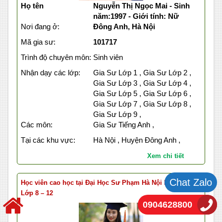
Họ tên
Nguyễn Thị Ngọc Mai - Sinh
năm:1997 - Giới tính: Nữ
Nơi đang ở:
Đông Anh, Hà Nội
Mã gia sư:
101717
Trình độ chuyên môn:
Sinh viên
Nhận dạy các lớp:
Gia Sư Lớp 1 , Gia Sư Lớp 2 ,
Gia Sư Lớp 3 , Gia Sư Lớp 4 ,
Gia Sư Lớp 5 , Gia Sư Lớp 6 ,
Gia Sư Lớp 7 , Gia Sư Lớp 8 ,
Gia Sư Lớp 9 ,
Các môn:
Gia Sư Tiếng Anh ,
Tại các khu vực:
Hà Nội , Huyện Đông Anh ,
Xem chi tiết
Chat Zalo
Học viên cao học tại Đại Học Sư Phạm Hà Nội Dạy Hóa
Lớp 8 – 12
0904628800