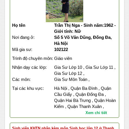
Họ tên
Trần Thị Nga - Sinh năm:1962 -
Giới tính: Nữ
Nơi đang ở:
Số 5 Võ Văn Dũng, Đống Đa,
Hà Nội
Mã gia sư:
102122
Trình độ chuyên môn:
Giáo viên
Nhận dạy các lớp:
Gia Sư Lớp 10 , Gia Sư Lớp 11 ,
Gia Sư Lớp 12 ,
Các môn:
Gia Sư Môn Toán ,
Tại các khu vực:
Hà Nội , Quận Ba Đình , Quận
Cầu Giấy , Quận Đống Đa ,
Quận Hai Bà Trưng , Quận Hoàn
Kiếm , Quận Thanh Xuân ,
Xem chi tiết
Sinh viên KHTN nhận kèm môn Sinh học lớp 12 ở Thanh