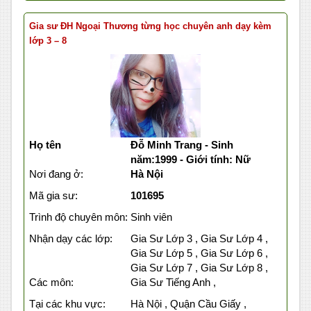
Gia sư ĐH Ngoại Thương từng học chuyên anh dạy kèm
lớp 3 – 8
Họ tên
Đỗ Minh Trang - Sinh
năm:1999 - Giới tính: Nữ
Nơi đang ở:
Hà Nội
Mã gia sư:
101695
Trình độ chuyên môn:
Sinh viên
Nhận dạy các lớp:
Gia Sư Lớp 3 , Gia Sư Lớp 4 ,
Gia Sư Lớp 5 , Gia Sư Lớp 6 ,
Gia Sư Lớp 7 , Gia Sư Lớp 8 ,
Các môn:
Gia Sư Tiếng Anh ,
Tại các khu vực:
Hà Nội , Quận Cầu Giấy ,