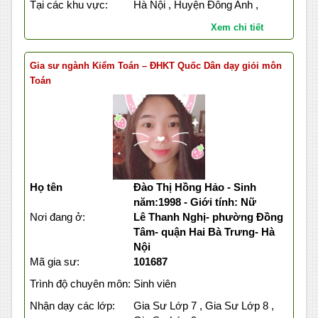
Tại các khu vực:
Hà Nội , Huyện Đông Anh ,
Xem chi tiết
Gia sư ngành Kiểm Toán – ĐHKT Quốc Dân dạy giỏi môn
Toán
Họ tên
Đào Thị Hồng Hảo - Sinh
năm:1998 - Giới tính: Nữ
Nơi đang ở:
Lê Thanh Nghị- phường Đồng
Tâm- quận Hai Bà Trưng- Hà
Nội
Mã gia sư:
101687
Trình độ chuyên môn:
Sinh viên
Nhận dạy các lớp:
Gia Sư Lớp 7 , Gia Sư Lớp 8 ,