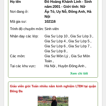
Họ tên
Đỗ Hoàng Khánh Linh - Sinh
năm:2001 - Giới tính: Nữ
Nơi đang ở:
Ấp Tó, Uy Nỗ, Đông Anh, Hà
Nội
Mã gia sư:
102116
Trình độ chuyên môn:
Sinh viên
Nhận dạy các lớp:
Gia Sư Lớp 10 , Gia Sư Lớp 3 ,
Gia Sư Lớp 4 , Gia Sư Lớp 5 ,
Gia Sư Lớp 6 , Gia Sư Lớp 7 ,
Gia Sư Lớp 8 ,
Các môn:
Gia Sư Môn Lý , Gia Sư Môn
Toán ,
Tại các khu vực:
Hà Nội , Huyện Đông Anh ,
Xem chi tiết
Giáo viên giỏi Toán nhiều năm kinh nghiệm LTĐH tại quận
Đống Đa