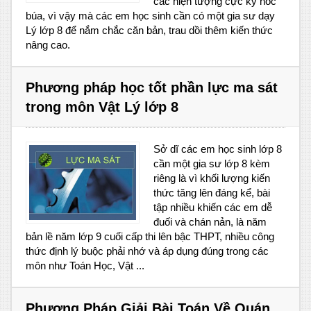
các hiện tượng cực kỳ hóc
búa, vì vậy mà các em học sinh cần có một gia sư dạy
Lý lớp 8 để nắm chắc căn bản, trau dồi thêm kiến thức
nâng cao.
Phương pháp học tốt phần lực ma sát
trong môn Vật Lý lớp 8
Sở dĩ các em học sinh lớp 8
cần một gia sư lớp 8 kèm
riêng là vì khối lượng kiến
thức tăng lên đáng kể, bài
tập nhiều khiến các em dễ
đuối và chán nản, là năm
bản lề năm lớp 9 cuối cấp thi lên bậc THPT, nhiều công
thức định lý buộc phải nhớ và áp dụng đúng trong các
môn như Toán Học, Vật ...
Phương Pháp Giải Bài Toán Về Quán