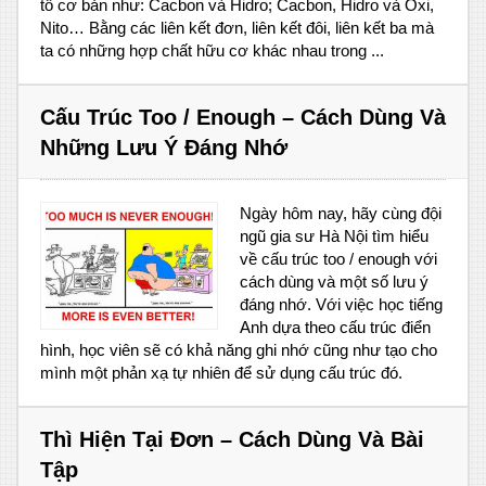
tố cơ bản như: Cacbon và Hidro; Cacbon, Hidro và Oxi,
Nito… Bằng các liên kết đơn, liên kết đôi, liên kết ba mà
ta có những hợp chất hữu cơ khác nhau trong ...
Cấu Trúc Too / Enough – Cách Dùng Và
Những Lưu Ý Đáng Nhớ
Ngày hôm nay, hãy cùng đội
ngũ gia sư Hà Nội tìm hiểu
về cấu trúc too / enough với
cách dùng và một số lưu ý
đáng nhớ. Với việc học tiếng
Anh dựa theo cấu trúc điển
hình, học viên sẽ có khả năng ghi nhớ cũng như tạo cho
mình một phản xạ tự nhiên để sử dụng cấu trúc đó.
Thì Hiện Tại Đơn – Cách Dùng Và Bài
Tập