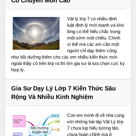
Có Chuyên Môn Cao
Vật lý lớp 7 có nhiều định
luật định lý mới toanh và khó
lòng có thể hiểu chắc trong
một sớm một chiều. Chính
vì thế mà các em cần một
người chỉ dạy thêm cũng
như bồi dưỡng thêm cho các em nhiều kiến thức mới
ngoài thầy cô trên lớp ra thì tìm gia sư là lựa chọn cực kỳ
hợp lý.
Gia Sư Dạy Lý Lớp 7 Kiến Thức Sâu
Rộng Và Nhiều Kinh Nghiệm
Con em mình đi về nhà cùng
với những bài tập Vật Lý lớp
7 chưa kịp hiểu tường tận,
chưa hoàn chỉnh mà ở