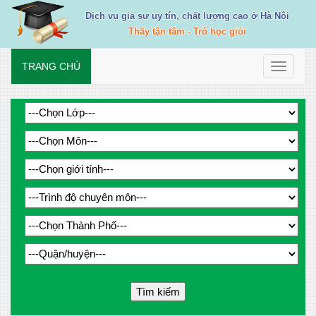
Dịch vụ gia sư uy tín, chất lượng cao ở Hà Nội
Thầy tận tâm - Trò học giỏi
TRANG CHỦ
Toggle
navigati