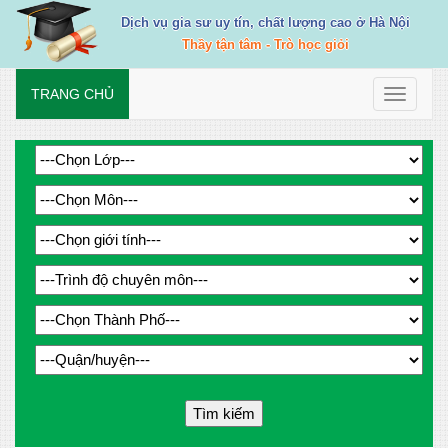
Dịch vụ gia sư uy tín, chất lượng cao ở Hà Nội
Thầy tận tâm - Trò học giỏi
TRANG CHỦ
Toggle
navigati