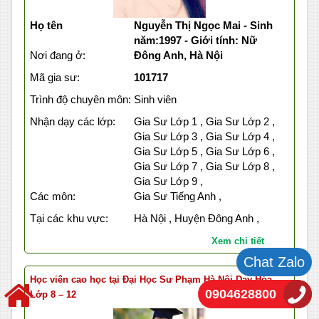
Họ tên
Nguyễn Thị Ngọc Mai - Sinh
năm:1997 - Giới tính: Nữ
Nơi đang ở:
Đông Anh, Hà Nội
Mã gia sư:
101717
Trình độ chuyên môn:
Sinh viên
Nhận dạy các lớp:
Gia Sư Lớp 1 , Gia Sư Lớp 2 ,
Gia Sư Lớp 3 , Gia Sư Lớp 4 ,
Gia Sư Lớp 5 , Gia Sư Lớp 6 ,
Gia Sư Lớp 7 , Gia Sư Lớp 8 ,
Gia Sư Lớp 9 ,
Các môn:
Gia Sư Tiếng Anh ,
Tại các khu vực:
Hà Nội , Huyện Đông Anh ,
Xem chi tiết
Chat Zalo
Học viên cao học tại Đại Học Sư Phạm Hà Nội Dạy Hóa
0904628800
Lớp 8 – 12