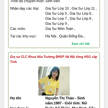
Trình độ chuyên môn:
Sinh viên
Nhận dạy các lớp:
Gia Sư Lớp 10 , Gia Sư Lớp 11 ,
Gia Sư Lớp 5 , Gia Sư Lớp 6 ,
Gia Sư Lớp 7 , Gia Sư Lớp 8 ,
Gia Sư Lớp 9 ,
Các môn:
Gia Sư Môn Toán ,
Tại các khu vực:
Hà Nội , Quận Đống Đa ,
Xem chi tiết
Gia sư CLC Khoa Hóa Trường ĐHSP Hà Nội từng HSG cấp
Tỉnh
Họ tên
Nguyễn Thị Thảo - Sinh
năm:1997 - Giới tính: Nữ