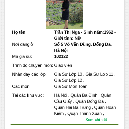
Họ tên
Trần Thị Nga - Sinh năm:1962 -
Giới tính: Nữ
Nơi đang ở:
Số 5 Võ Văn Dũng, Đống Đa,
Hà Nội
Mã gia sư:
102122
Trình độ chuyên môn:
Giáo viên
Nhận dạy các lớp:
Gia Sư Lớp 10 , Gia Sư Lớp 11 ,
Gia Sư Lớp 12 ,
Các môn:
Gia Sư Môn Toán ,
Tại các khu vực:
Hà Nội , Quận Ba Đình , Quận
Cầu Giấy , Quận Đống Đa ,
Quận Hai Bà Trưng , Quận Hoàn
Kiếm , Quận Thanh Xuân ,
Xem chi tiết