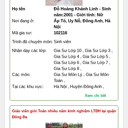
Họ tên
Đỗ Hoàng Khánh Linh - Sinh
năm:2001 - Giới tính: Nữ
Nơi đang ở:
Ấp Tó, Uy Nỗ, Đông Anh, Hà
Nội
Mã gia sư:
102116
Trình độ chuyên môn:
Sinh viên
Nhận dạy các lớp:
Gia Sư Lớp 10 , Gia Sư Lớp 3 ,
Gia Sư Lớp 4 , Gia Sư Lớp 5 ,
Gia Sư Lớp 6 , Gia Sư Lớp 7 ,
Gia Sư Lớp 8 ,
Các môn:
Gia Sư Môn Lý , Gia Sư Môn
Toán ,
Tại các khu vực:
Hà Nội , Huyện Đông Anh ,
Xem chi tiết
Giáo viên giỏi Toán nhiều năm kinh nghiệm LTĐH tại quận
Đống Đa