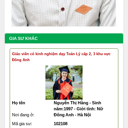
GIA SƯ KHÁC
Giáo viên có kinh nghiệm dạy Toán Lý cấp 2, 3 khu vực
Đông Anh
Họ tên
Nguyễn Thị Hằng - Sinh
năm:1997 - Giới tính: Nữ
Nơi đang ở:
Đông Anh - Hà Nội
Mã gia sư:
102108