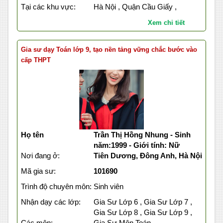
Tại các khu vực:
Hà Nội , Quận Cầu Giấy ,
Xem chi tiết
Gia sư dạy Toán lớp 9, tạo nền tảng vững chắc bước vào
cấp THPT
Họ tên
Trần Thị Hồng Nhung - Sinh
năm:1999 - Giới tính: Nữ
Nơi đang ở:
Tiên Dương, Đông Anh, Hà Nội
Mã gia sư:
101690
Trình độ chuyên môn:
Sinh viên
Nhận dạy các lớp:
Gia Sư Lớp 6 , Gia Sư Lớp 7 ,
Gia Sư Lớp 8 , Gia Sư Lớp 9 ,
Các môn:
Gia Sư Môn Toán ,