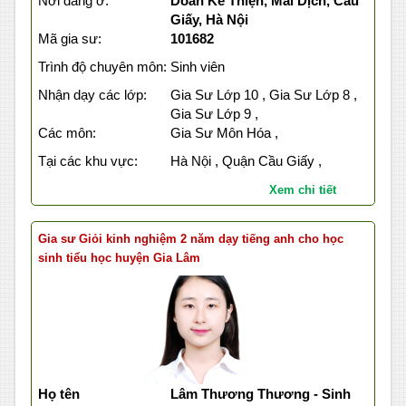
Nơi đang ở:
Doãn Kế Thiện, Mai Dịch, Cầu
Giấy, Hà Nội
Mã gia sư:
101682
Trình độ chuyên môn:
Sinh viên
Nhận dạy các lớp:
Gia Sư Lớp 10 , Gia Sư Lớp 8 ,
Gia Sư Lớp 9 ,
Các môn:
Gia Sư Môn Hóa ,
Tại các khu vực:
Hà Nội , Quận Cầu Giấy ,
Xem chi tiết
Gia sư Giỏi kinh nghiệm 2 năm dạy tiếng anh cho học
sinh tiểu học huyện Gia Lâm
Họ tên
Lâm Thương Thương - Sinh