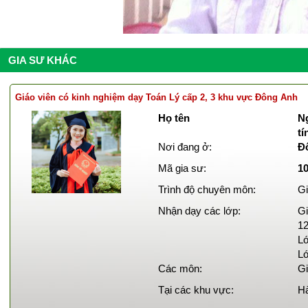
GIA SƯ KHÁC
Giáo viên có kinh nghiệm dạy Toán Lý cấp 2, 3 khu vực Đông Anh
Họ tên
Ng
tí
Nơi đang ở:
Đ
Mã gia sư:
1
Trình độ chuyên môn:
Gi
Nhận dạy các lớp:
Gi
12
Lớ
Lớ
Các môn:
Gi
Tại các khu vực:
Hà