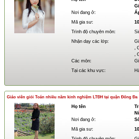
Gi
Nơi đang ở:
Ấ
Mã gia sư:
1
Trình độ chuyên môn:
Si
Nhận dạy các lớp:
Gi
, 
, 
Các môn:
Gi
Tại các khu vực:
Hà
Giáo viên giỏi Toán nhiều năm kinh nghiệm LTĐH tại quận Đống Đa
Họ tên
Tr
N
Nơi đang ở:
S
Mã gia sư:
1
Trình độ chuyên môn:
Gi