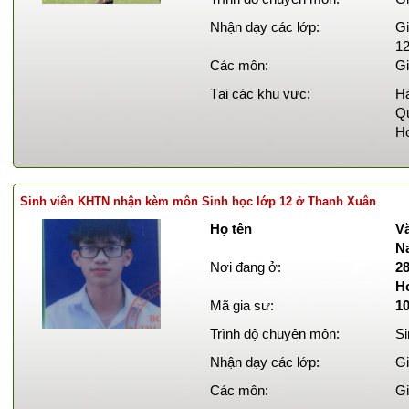
Nhận dạy các lớp:
Gi
12
Các môn:
Gi
Tại các khu vực:
Hà
Qu
Ho
Sinh viên KHTN nhận kèm môn Sinh học lớp 12 ở Thanh Xuân
Họ tên
Vă
N
Nơi đang ở:
2
H
Mã gia sư:
1
Trình độ chuyên môn:
Si
Nhận dạy các lớp:
Gi
Các môn:
Gi