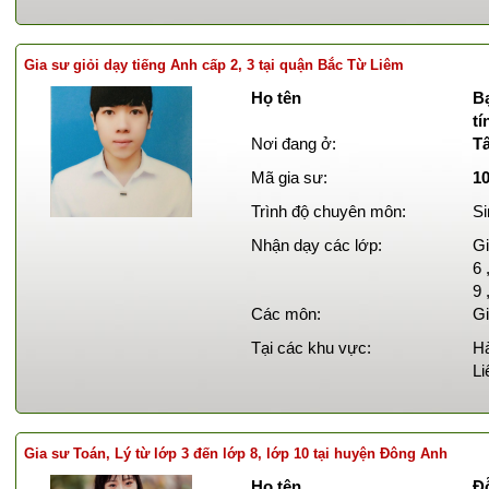
Gia sư giỏi dạy tiếng Anh cấp 2, 3 tại quận Bắc Từ Liêm
Họ tên
B
t
Nơi đang ở:
T
Mã gia sư:
1
Trình độ chuyên môn:
Si
Nhận dạy các lớp:
Gi
6 
9 
Các môn:
Gi
Tại các khu vực:
Hà
Li
Gia sư Toán, Lý từ lớp 3 đến lớp 8, lớp 10 tại huyện Đông Anh
Họ tên
Đ