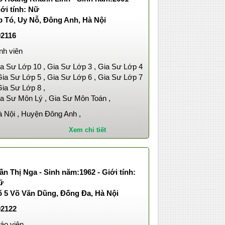
ới tính: Nữ
p Tó, Uy Nỗ, Đông Anh, Hà Nội
02116
nh viên
a Sư Lớp 10 , Gia Sư Lớp 3 , Gia Sư Lớp 4
Gia Sư Lớp 5 , Gia Sư Lớp 6 , Gia Sư Lớp 7
Gia Sư Lớp 8 ,
a Sư Môn Lý , Gia Sư Môn Toán ,
 Nội , Huyện Đông Anh ,
Xem chi tiết
ần Thị Nga - Sinh năm:1962 - Giới tính:
ữ
ố 5 Võ Văn Dũng, Đống Đa, Hà Nội
02122
áo viên