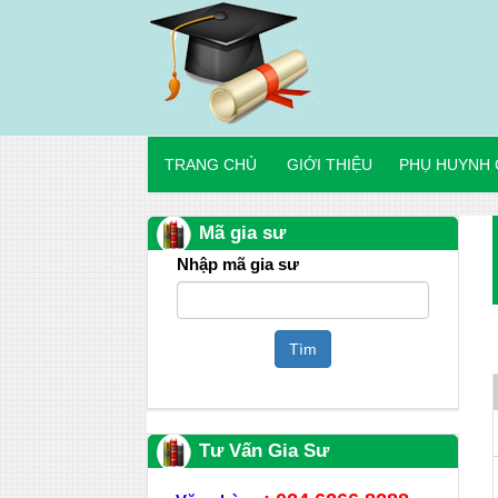
TRANG CHỦ
GIỚI THIỆU
PHỤ HUYNH 
Mã gia sư
Nhập mã gia sư
Tìm
Tư Vấn Gia Sư