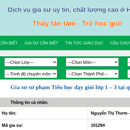
Dịch vụ gia sư uy tín, chất lượng cao ở 
Thầy tận tâm - Trò học giỏi
CẦN BIẾT
GIA SƯ CẦN BIẾT
TIN TỨC GIÁO DỤC
CÂU CHUY
Gia sư sư phạm Tiểu học dạy giỏi lớp 1 – 3 t
Thông tin cá nhân:
Họ tên:
Nguyễn Thị Thơm - 
Mã gia sư:
101294