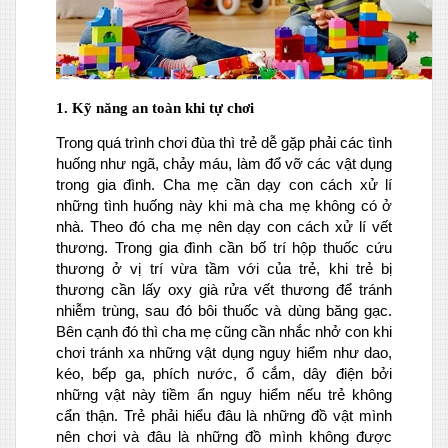
1. Kỹ năng an toàn khi tự chơi
Trong quá trình chơi đùa thì trẻ dễ gặp phải các tình
huống như ngã, chảy máu, làm đổ vỡ các vật dụng
trong gia đình. Cha mẹ cần dạy con cách xử lí
những tình huống này khi mà cha mẹ không có ở
nhà. Theo đó cha mẹ nên dạy con cách xử lí vết
thương. Trong gia đình cần bố trí hộp thuốc cứu
thương ở vị trí vừa tầm với của trẻ, khi trẻ bị
thương cần lấy oxy già rửa vết thương để tránh
nhiễm trùng, sau đó bôi thuốc và dùng băng gạc.
Bên cạnh đó thì cha mẹ cũng cần nhắc nhở con khi
chơi tránh xa những vật dụng nguy hiểm như dao,
kéo, bếp ga, phích nước, ổ cắm, dây điện bởi
những vật này tiềm ẩn nguy hiểm nếu trẻ không
cẩn thận. Trẻ phải hiểu đâu là những đồ vật mình
nên chơi và đâu là những đồ mình không được