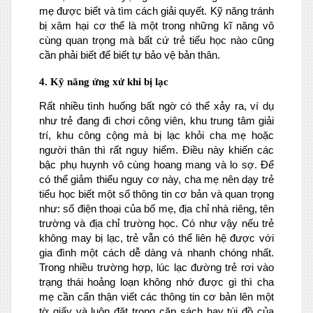
mẹ được biết và tìm cách giải quyết. Kỹ năng tránh
bị xâm hại cơ thể là một trong những kĩ năng vô
cùng quan trọng mà bất cứ trẻ tiểu học nào cũng
cần phải biết để biết tự bảo vệ bản thân.
4. Kỹ năng ứng xử khi bị lạc
Rất nhiều tình huống bất ngờ có thể xảy ra, ví dụ
như trẻ đang đi chơi công viên, khu trung tâm giải
trí, khu công cộng mà bị lạc khỏi cha mẹ hoặc
người thân thì rất nguy hiểm. Điều này khiến các
bậc phụ huynh vô cùng hoang mang và lo sợ. Để
có thể giảm thiểu nguy cơ này, cha mẹ nên dạy trẻ
tiểu học biết một số thông tin cơ bản và quan trọng
như: số điện thoại của bố mẹ, địa chỉ nhà riêng, tên
trường và địa chỉ trường học. Có như vậy nếu trẻ
không may bị lạc, trẻ vẫn có thể liên hệ được với
gia đình một cách dễ dàng và nhanh chóng nhất.
Trong nhiều trường hợp, lúc lạc đường trẻ rơi vào
trạng thái hoảng loạn không nhớ được gì thì cha
mẹ cần cẩn thận viết các thông tin cơ bản lên một
tờ giấy và luôn đặt trong cặp sách hay túi đồ của