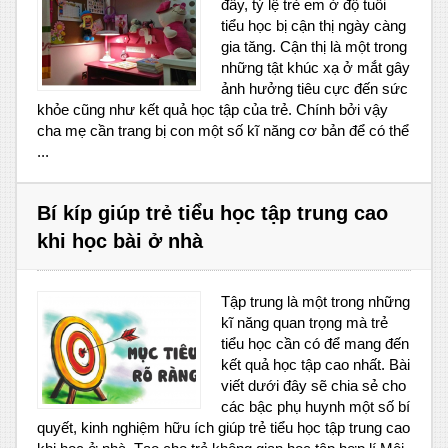
đây, tỷ lệ trẻ em ở độ tuổi
tiểu học bị cận thị ngày càng
gia tăng. Cận thị là một trong
những tật khúc xạ ở mắt gây
ảnh hưởng tiêu cực đến sức
khỏe cũng như kết quả học tập của trẻ. Chính bởi vậy
cha mẹ cần trang bị con một số kĩ năng cơ bản để có thể
...
Bí kíp giúp trẻ tiểu học tập trung cao
khi học bài ở nhà
Tập trung là một trong những
kĩ năng quan trọng mà trẻ
tiểu học cần có để mang đến
kết quả học tập cao nhất. Bài
viết dưới đây sẽ chia sẻ cho
các bậc phụ huynh một số bí
quyết, kinh nghiệm hữu ích giúp trẻ tiểu học tập trung cao