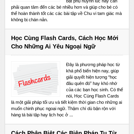
bật phụ huynh lúc này cần
phải quan tâm đến các bé nhiều hơn và giúp cho bé có
thể hoàn thành tốt các các bài tập về Chu vi tam giác mà
không bị chán nản.
Học Cùng Flash Cards, Cách Học Mới
Cho Những Ai Yêu Ngoại Ngữ
Đây là phương pháp học từ
khá phổ biến hiện nay, giúp
giải quyết hiện tượng “học
đâu quên đó” hay khó nhớ
của các bạn học sinh. Có thể
nói, Học Cùng Flash Cards
là một giải pháp tối ưu và tiết kiệm thời gian cho những ai
muốn chinh phục ngoại ngữ. Thậm chí dù bận rộn với
hàng tá bài tập hay lịch học ở ...
Cách Phân Biệt Các Biện Pháp Tu Từ