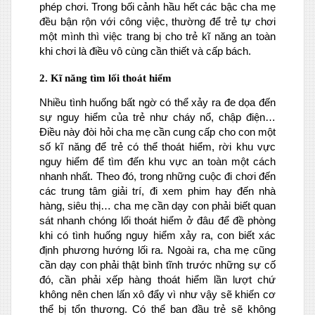
phép chơi. Trong bối cảnh hầu hết các bậc cha mẹ
đều bận rộn với công việc, thường để trẻ tự chơi
một mình thì việc trang bị cho trẻ kĩ năng an toàn
khi chơi là điều vô cùng cần thiết và cấp bách.
2. Kĩ năng tìm lối thoát hiểm
Nhiều tình huống bất ngờ có thể xảy ra đe dọa đến
sự nguy hiểm của trẻ như cháy nổ, chập điện…
Điều này đòi hỏi cha mẹ cần cung cấp cho con một
số kĩ năng để trẻ có thể thoát hiểm, rời khu vực
nguy hiểm để tìm đến khu vực an toàn một cách
nhanh nhất. Theo đó, trong những cuộc đi chơi đến
các trung tâm giải trí, đi xem phim hay đến nhà
hàng, siêu thị… cha mẹ cần dạy con phải biết quan
sát nhanh chóng lối thoát hiểm ở đâu để đề phòng
khi có tình huống nguy hiểm xảy ra, con biết xác
định phương hướng lối ra. Ngoài ra, cha mẹ cũng
cần dạy con phải thật bình tĩnh trước những sự cố
đó, cần phải xếp hàng thoát hiểm lần lượt chứ
không nên chen lấn xô đẩy vì như vậy sẽ khiến cơ
thể bị tổn thương. Có thể ban đầu trẻ sẽ không