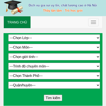
Dịch vụ gia sư uy tín, chất lượng cao ở Hà Nội
Thầy tận tâm - Trò học giỏi
TRANG CHỦ
Toggle
navigati