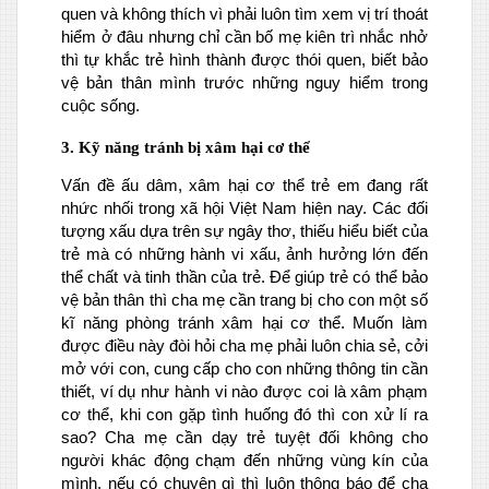
quen và không thích vì phải luôn tìm xem vị trí thoát
hiểm ở đâu nhưng chỉ cần bố mẹ kiên trì nhắc nhở
thì tự khắc trẻ hình thành được thói quen, biết bảo
vệ bản thân mình trước những nguy hiểm trong
cuộc sống.
3. Kỹ năng tránh bị xâm hại cơ thể
Vấn đề ấu dâm, xâm hại cơ thể trẻ em đang rất
nhức nhối trong xã hội Việt Nam hiện nay. Các đối
tượng xấu dựa trên sự ngây thơ, thiếu hiểu biết của
trẻ mà có những hành vi xấu, ảnh hưởng lớn đến
thể chất và tinh thần của trẻ. Để giúp trẻ có thể bảo
vệ bản thân thì cha mẹ cần trang bị cho con một số
kĩ năng phòng tránh xâm hại cơ thể. Muốn làm
được điều này đòi hỏi cha mẹ phải luôn chia sẻ, cởi
mở với con, cung cấp cho con những thông tin cần
thiết, ví dụ như hành vi nào được coi là xâm phạm
cơ thể, khi con gặp tình huống đó thì con xử lí ra
sao? Cha mẹ cần dạy trẻ tuyệt đối không cho
người khác động chạm đến những vùng kín của
mình, nếu có chuyện gì thì luôn thông báo để cha