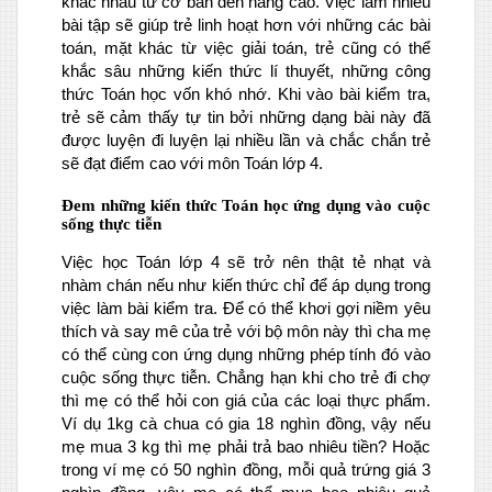
khác nhau từ cơ bản đến nâng cao. Việc làm nhiều
bài tập sẽ giúp trẻ linh hoạt hơn với những các bài
toán, mặt khác từ việc giải toán, trẻ cũng có thể
khắc sâu những kiến thức lí thuyết, những công
thức Toán học vốn khó nhớ. Khi vào bài kiểm tra,
trẻ sẽ cảm thấy tự tin bởi những dạng bài này đã
được luyện đi luyện lại nhiều lần và chắc chắn trẻ
sẽ đạt điểm cao với môn Toán lớp 4.
Đem những kiến thức Toán học ứng dụng vào cuộc
sống thực tiễn
Việc học Toán lớp 4 sẽ trở nên thật tẻ nhạt và
nhàm chán nếu như kiến thức chỉ để áp dụng trong
việc làm bài kiểm tra. Để có thể khơi gợi niềm yêu
thích và say mê của trẻ với bộ môn này thì cha mẹ
có thể cùng con ứng dụng những phép tính đó vào
cuộc sống thực tiễn. Chẳng hạn khi cho trẻ đi chợ
thì mẹ có thể hỏi con giá của các loại thực phẩm.
Ví dụ 1kg cà chua có gia 18 nghìn đồng, vậy nếu
mẹ mua 3 kg thì mẹ phải trả bao nhiêu tiền? Hoặc
trong ví mẹ có 50 nghìn đồng, mỗi quả trứng giá 3