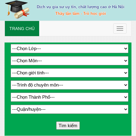
Dịch vụ gia sư uy tín, chất lượng cao ở Hà Nội
Thầy tận tâm - Trò học giỏi
TRANG CHỦ
Toggle
navigati