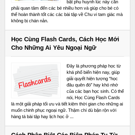
bật phụ huynh lúc này cần
phải quan tâm đến các bé nhiều hơn và giúp cho bé có
thể hoàn thành tốt các các bài tập về Chu vi tam giác mà
không bị chán nản.
Học Cùng Flash Cards, Cách Học Mới
Cho Những Ai Yêu Ngoại Ngữ
Đây là phương pháp học từ
khá phổ biến hiện nay, giúp
giải quyết hiện tượng “học
đâu quên đó” hay khó nhớ
của các bạn học sinh. Có thể
nói, Học Cùng Flash Cards
là một giải pháp tối ưu và tiết kiệm thời gian cho những ai
muốn chinh phục ngoại ngữ. Thậm chí dù bận rộn với
hàng tá bài tập hay lịch học ở ...
Cách Phân Biệt Các Biện Pháp Tu Từ