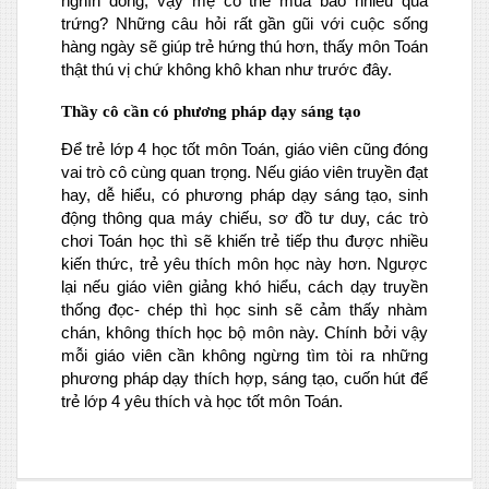
nghìn đồng, vậy mẹ có thể mua bao nhiêu quả
trứng? Những câu hỏi rất gần gũi với cuộc sống
hàng ngày sẽ giúp trẻ hứng thú hơn, thấy môn Toán
thật thú vị chứ không khô khan như trước đây.
Thầy cô cần có phương pháp dạy sáng tạo
Để trẻ lớp 4 học tốt môn Toán, giáo viên cũng đóng
vai trò cô cùng quan trọng. Nếu giáo viên truyền đạt
hay, dễ hiểu, có phương pháp dạy sáng tạo, sinh
động thông qua máy chiếu, sơ đồ tư duy, các trò
chơi Toán học thì sẽ khiến trẻ tiếp thu được nhiều
kiến thức, trẻ yêu thích môn học này hơn. Ngược
lại nếu giáo viên giảng khó hiểu, cách dạy truyền
thống đọc- chép thì học sinh sẽ cảm thấy nhàm
chán, không thích học bộ môn này. Chính bởi vậy
mỗi giáo viên cần không ngừng tìm tòi ra những
phương pháp dạy thích hợp, sáng tạo, cuốn hút để
trẻ lớp 4 yêu thích và học tốt môn Toán.