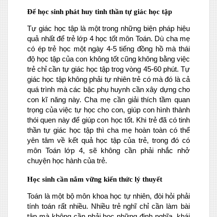
Để học sinh phát huy tinh thần tự giác học tập
Tự giác học tập là một trong những biện pháp hiệu
quả nhất để trẻ lớp 4 học tốt môn Toán. Dù cha mẹ
có ép trẻ học một ngày 4-5 tiếng đồng hồ mà thái
độ học tập của con không tốt cũng không bằng việc
trẻ chỉ cần tự giác học tập trog vòng 45-60 phút. Tự
giác học tập không phải tự nhiên trẻ có mà đó là cả
quá trình mà các bậc phụ huynh cần xây dựng cho
con kĩ năng này. Cha mẹ cần giải thích tầm quan
trọng của việc tự học cho con, giúp con hình thành
thói quen này để giúp con học tốt. Khi trẻ đã có tinh
thần tự giác học tập thì cha mẹ hoàn toàn có thể
yên tâm về kết quả học tập của trẻ, trong đó có
môn Toán lớp 4, sẽ không cần phải nhắc nhở
chuyện học hành của trẻ.
Học sinh cần nắm vững kiến thức lý thuyết
Toán là một bộ môn khoa học tự nhiên, đòi hỏi phải
tính toán rất nhiều. Nhiều trẻ nghĩ chỉ cần làm bài
tập mà không cần phải học những định nghĩa, khái